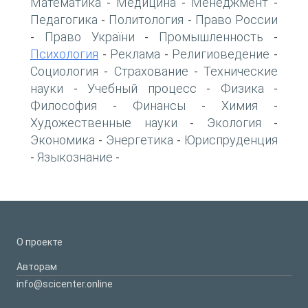
Математика
Медицина
Менеджмент
-
-
-
Педагогика
Политология
Право России
-
-
Право України
Промышленность
-
-
-
Психология
Реклама
Религиоведение
-
-
-
Социология
Страхование
Технические
-
-
науки
Учебный процесс
Физика
-
-
-
Философия
Финансы
Химия
-
-
-
Художественные науки
Экология
-
-
Экономика
Энергетика
Юриспруденция
-
-
Языкознание
-
-
О проекте
Авторам
info@scicenter.online