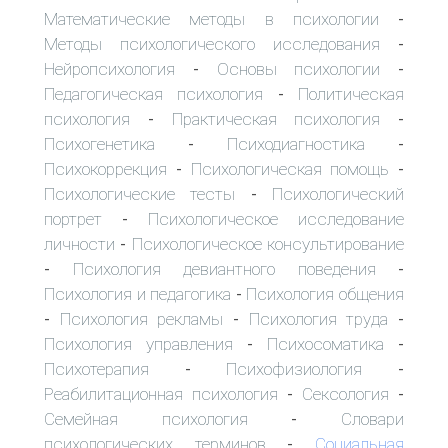
Математические методы в психологии
-
Методы психологического исследования
-
Нейропсихология
Основы психологии
-
-
Педагогическая психология
Политическая
-
психология
Практическая психология
-
-
Психогенетика
Психодиагностика
-
-
Психокоррекция
Психологическая помощь
-
-
Психологические тесты
Психологический
-
портрет
Психологическое исследование
-
личности
Психологическое консультирование
-
Психология девиантного поведения
-
-
Психология и педагогика
Психология общения
-
Психология рекламы
Психология труда
-
-
-
Психология управления
Психосоматика
-
-
Психотерапия
Психофизиология
-
-
Реабилитационная психология
Сексология
-
-
Семейная психология
Словари
-
психологических терминов
Социальная
-