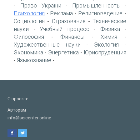
Право України
Промышленность
-
-
-
Психология
Реклама
Религиоведение
-
-
-
Социология
Страхование
Технические
-
-
науки
Учебный процесс
Физика
-
-
-
Философия
Финансы
Химия
-
-
-
Художественные науки
Экология
-
-
Экономика
Энергетика
Юриспруденция
-
-
Языкознание
-
-
О проекте
Авторам
info@scicenter.online