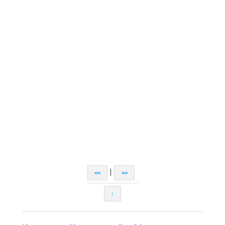
|
<<
>>
↑