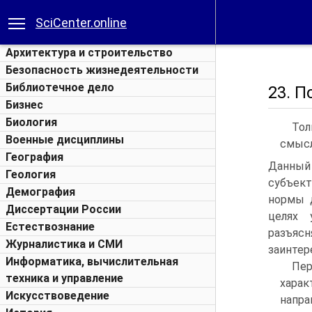
SciCenter.online
Архитектура и строительство
Безопасность жизнедеятельности
Библиотечное дело
23. П
Бизнес
Биология
Тол
Военные дисциплины
смысл
География
Данный 
Геология
субъект
Демография
нормы д
Диссертации России
целях 
Естествознание
разъяс
Журналистика и СМИ
заинтер
Информатика, вычислительная
Пе
техника и управление
хара
Искусствоведение
напр