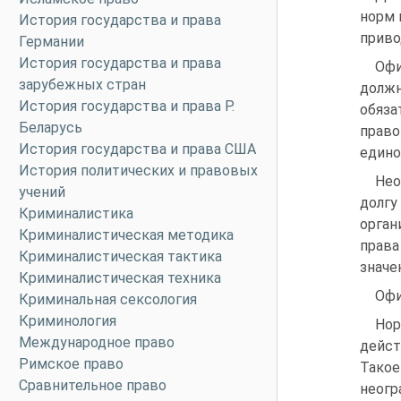
норм 
История государства и права
приво
Германии
История государства и права
Офи
зарубежных стран
должн
История государства и права Р.
обяза
Беларусь
право
История государства и права США
едино
История политических и правовых
Нео
учений
долгу
Криминалистика
орган
Криминалистическая методика
права
Криминалистическая тактика
значе
Криминалистическая техника
Офи
Криминальная сексология
Криминология
Нор
Международное право
дейст
Римское право
Такое
Сравнительное право
неог