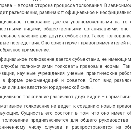
права – вторая сторона процесса толкования. В зависим
дит разъяснение, различают: официальное и неофициально
циальное толкование дается уполномоченными на то 
остными лицами, общественными организациями, оно 
тельное значение для других субъектов. Такое толкован
вые последствия. Оно ориентирует правоприменителей на
образное применение.
фициальное толкование дается субъектами, не имеющим
 службы полномочиями толковать правовые нормы. Та
изации, научные учреждения, ученые, практические раб
 в форме рекомендаций и советов. Этот вид разъяс
ния и лишен властной юридической силы.
циальное толкование различают двух видов – нормативное
мативное толкование не ведет к созданию новых право
вующих. Сущность его состоит в том, что оно имеет о
 толкование предназначается для общего руководства 
раниченному числу случаев и распространяется на о