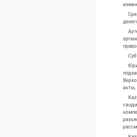
измен
Сре
делег
Аут
орган
право
Суб
Юри
подза
Верхо
акты,
Каз
своди
компе
разъ
рассм
Каз