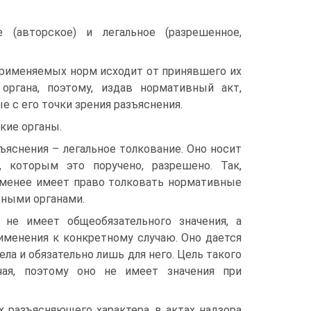
 (авторское) и легальное (разрешенное,
применяемых норм исходит от принявшего их
органа, поэтому, издав нормативный акт,
 с его точки зрения разъяснения.
кие органы.
ъяснения – легальное толкование. Оно носит
, которым это поручено, разрешено. Так,
е менее имеет право толковать нормативные
ьными органами.
 не имеет общеобязательного значения, а
именения к конкретному случаю. Оно дается
а и обязательно лишь для него. Цель такого
чая, поэтому оно не имеет значения при
 разъясняющего характера, в актах надзора