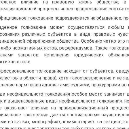
ительное влияние на правовую жизнь общества, в
реализационный процессы через правосознание соответ
фициальное толкование подразделяется на обыденное, пр
ыденное толкование может осуществляться любым г
сознания различных субъектов в виде правовых чувст
икционной сфере жизни общества. Особенно четко это п
-либо нормативных актов, референдумов. Такое толкова
данами запретов, исполнения юридических обязанн
ктивных прав.
фессиональное толкование исходит от субъектов, свед
алистов в области права), хотя такое разъяснение и не 
снение норм права адвокатами, судьями, прокурорами во 
ди неофициального толкования особое место занимает до
ак и вышеназванные виды неофициального толкования, не
е оказывает влияние на правореализационный процесс
инальное толкование дается специальными научно-исс
ми в статьях, монографиях, комментариях, на лекциях, ко
тельностью и авторитетом тех субъектов, которые осущ