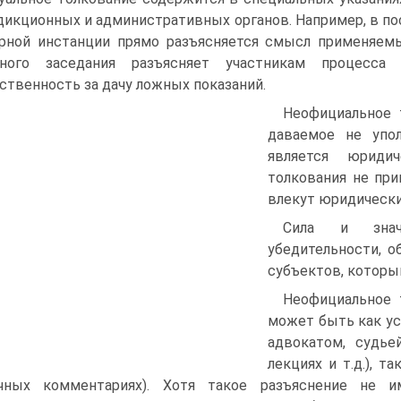
икционных и административных органов. Например, в пос
рной инстанции прямо разъясняется смысл применяемы
бного заседания разъясняет участникам процесса
ственность за дачу ложных показаний.
Неофициальное 
даваемое не упо
является юриди
толкования не при
влекут юридически
Сила и знач
убедительности, о
субъектов, которы
Неофициальное 
может быть как ус
адвокатом, судье
лекциях и т.д.), 
ичных комментариях). Хотя такое разъяснение не 