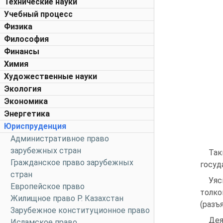
Технические науки
Учебный процесс
Физика
Философия
Финансы
Химия
Художественные науки
Экология
Экономика
Энергетика
Юриспруденция
Административное право
зарубежных стран
Так
Гражданское право зарубежных
госуд
стран
Уяс
Европейское право
толко
Жилищное право Р. Казахстан
(разъ
Зарубежное конституционное право
Дея
Исламское право