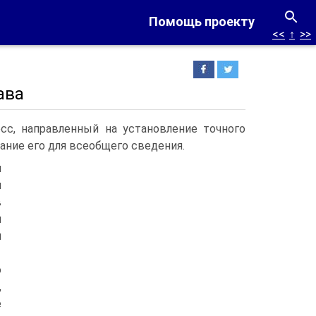
Помощь проекту
<<
↑
>>
ава
с, направленный на установление точного
ание его для всеобщего сведения.
й
й
в
я
м
о
,
е