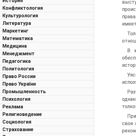
История
выст
Конфликтология
прои
Культурология
права
Литература
имеет
Маркетинг
Тол
Математика
отнош
Медицина
В х
Менеджмент
обесп
Педагогика
истор
Политология
Уяс
Право России
испол
Право України
Промышленность
Раз
Психология
однак
толко
Реклама
Религиоведение
При
Социология
свое 
Страхование
реком