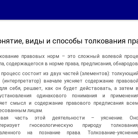
онятие, виды и способы толкования пр
кование правовых норм – это сложный волевой процес
а, содержащегося в норме права, предписания, обнародов
процесс состоит из двух частей (элементов): толкующи
 (интерпретатор) вначале уясняет содержание правово
ля себя, решает, как он будет действовать, а затем 
установления одинакового понимания и применени
няет смысл и содержание правового предписания все
есованным лицам.
рвая часть этой деятельности – уяснение. Он
ктеризует гносеологическую природу толкования
авленного на познание права. Толкование-уяснени