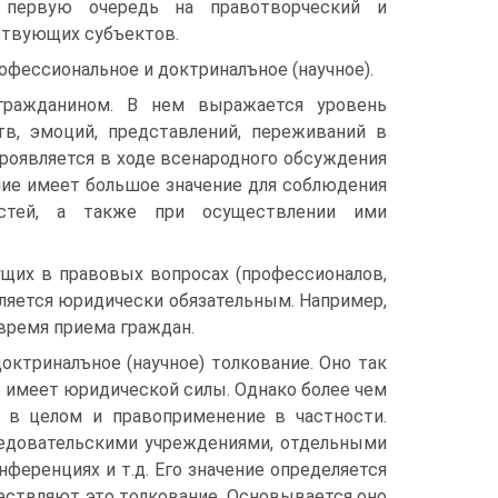
 первую очередь на правотворческий и
ствующих субъектов.
офессиональное и доктриналъное (научное).
ражданином. В нем выражается уровень
в, эмоций, представлений, переживаний в
роявляется в ходе всенародного обсуждения
ние имеет большое значение для соблюдения
остей, а также при осуществлении ими
ущих в правовых вопросах (профессионалов,
является юридически обязательным. Например,
время приема граждан.
ктриналъное (научное) толкование. Оно так
 имеет юридической силы. Однако более чем
 в целом и правоприменение в частности.
ледовательскими учреждениями, отдельными
нференциях и т.д. Его значение определяется
ествляют это толкование. Основывается оно