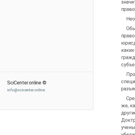
знач
право
Нео
Об
право
юрисд
каких
граж
субъе
Про
специ
SciCenter.online ©
разъя
info@scicenter.online
Сре
же, к
други
Доктр
учены
убеди