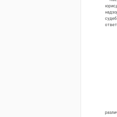
юрисд
надзо
суде
ответ
разл