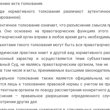
ению акта толкования.
ди нормативного толкования различают: аутентичное
ированное).
ентичное толкование означает, что разъяснение смысла 
а. Оно основано на правотворческих функциях этого 
творческий орган вправе в любое время дать необходимые
ъектами такого толкования могут быть все правотворчес
дическая практика знает и другой вид нормативного раз
конный характер и осуществляется теми субъектами
вный Суд, не являясь правотворческим органом, тем н
 в том числе и акты, принимаемые высшими законодател
уальное толкование также является официальным, но
тся лишь к толкованию правовой нормы с учетом ее пр
тентным органом по поводу рассмотрения конкретного дел
яснения – правильное разрешение определенного слу
отрении других дел.
уальное толкование содержится в специальных указаниях