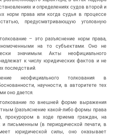
тановлениях и определениях судов второй и
х норм права или когда судья в процессе
 статью, предусматривающую уголовную
толкование – это разъяснение норм права,
лномоченными на то субъектами. Оно не
чески значимым. Акты неофициального
надлежат к числу юридических фактов и не
х последствий.
ение неофициального толкования в
боснованности, научности, в авторитете тех
ми оно дается.
толкование по внешней форме выражения
тным (разъяснение какой-либо формы права
й, прокурором в ходе приема граждан, на
так и письменным (в периодической печати, в
имеет юридической силы, оно оказывает