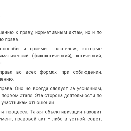
,
у
е
шению к праву, нормативным актам, но и по
ю права.
 способы и приемы толкования, которые
атический (филологический), логический,
.
права во всех формах: при соблюдении,
нению.
рава. Оно не всегда следует за уяснением,
первом этапе. Эта сторона деятельности по
м участникам отношений.
и процесса. Такая объективизация находит
ент, правовой акт – либо в устной: совет,