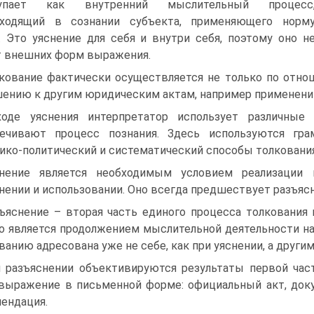
упает как внутренний мыслительный процесс
сходящий в сознании субъекта, применяющего норм
. Это уяснение для себя и внутри себя, поэтому оно н
 внешних форм выражения.
кование фактически осуществляется не только по отно
ению к другим юридическим актам, например применени
оде уяснения интерпретатор использует различные
ечивают процесс познания. Здесь используются грамм
ико-политический и систематический способы толкования
нение является необходимым условием реализации 
нении и использовании. Оно всегда предшествует разъяс
ъяснение – вторая часть единого процесса толкования п
о является продолжением мыслительной деятельности на 
ванию адресована уже не себе, как при уяснении, а други
 разъяснении объективируются результаты первой част
выражение в письменной форме: официальный акт, докум
ендация.