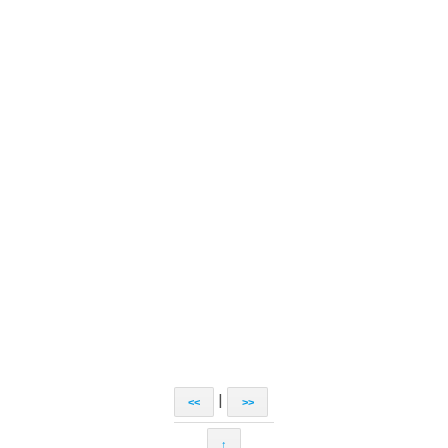
|
<<
>>
↑