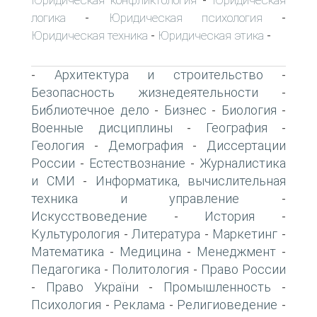
-
логика
Юридическая психология
-
-
Юридическая техника
Юридическая этика
-
-
Архитектура и строительство
-
-
Безопасность жизнедеятельности
-
Библиотечное дело
Бизнес
Биология
-
-
-
Военные дисциплины
География
-
-
Геология
Демография
Диссертации
-
-
России
Естествознание
Журналистика
-
-
и СМИ
Информатика, вычислительная
-
техника и управление
-
Искусствоведение
История
-
-
Культурология
Литература
Маркетинг
-
-
-
Математика
Медицина
Менеджмент
-
-
-
Педагогика
Политология
Право России
-
-
Право України
Промышленность
-
-
-
Психология
Реклама
Религиоведение
-
-
-