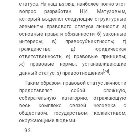
статуса. На наш взгляд, наиболее полно этот
вопрос разработан Н.И. Матузовым,
который выделил следу­ющие структурные
элементы правового статуса личности: а)
ос­новные права и обязанности; б) законные
интересы; в) право­субъектность; г)
гражданство; д) юридическая
ответственность; е) правовые принципы;
ж) правовые нормы, устанавливающие
[74]
данный статус; з) правоотношения
.
Таким образом, правовой статус личности
представляет со­бой сложную,
собирательную категорию, отражающую
весь ком­плекс связей человека с
обществом, государством, коллективом,
окружающими людьми.
9.2.