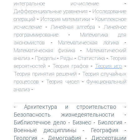
интегральное исчисление
-
Дифференциальные уравнения
Исследование
-
операций
История математики
Комплексное
-
-
исчисление
Линейная алгебра
Линейное
-
-
программирование
Математика для
-
экономистов
Математическая логика
-
-
Математическая физика
Математический
-
анализ
Пределы
Ряды
Статистика
Теория
-
-
-
-
вероятностей
Теория графов
Теория игр
-
-
-
Теория принятия решений
Теория случайных
-
процессов
Теория чисел
Функциональный
-
-
анализ
-
Архитектура и строительство
-
-
Безопасность жизнедеятельности
-
Библиотечное дело
Бизнес
Биология
-
-
-
Военные дисциплины
География
-
-
Геология
Демография
Диссертации
-
-