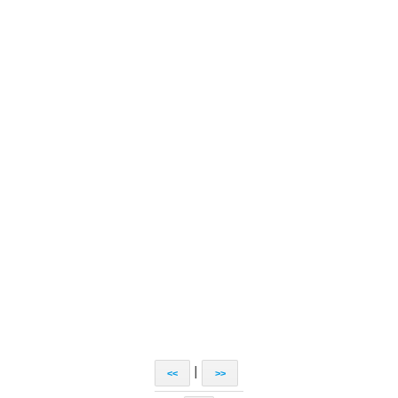
|
<<
>>