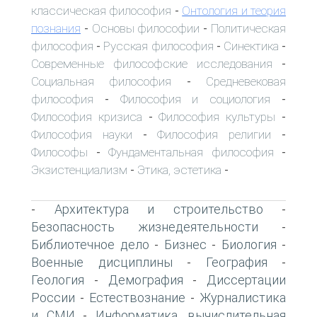
классическая философия
Онтология и теория
-
познания
Основы философии
Политическая
-
-
философия
Русская философия
Синектика
-
-
-
Современные философские исследования
-
Социальная философия
Средневековая
-
философия
Философия и социология
-
-
Философия кризиса
Философия культуры
-
-
Философия науки
Философия религии
-
-
Философы
Фундаментальная философия
-
-
Экзистенциализм
Этика, эстетика
-
-
Архитектура и строительство
-
-
Безопасность жизнедеятельности
-
Библиотечное дело
Бизнес
Биология
-
-
-
Военные дисциплины
География
-
-
Геология
Демография
Диссертации
-
-
России
Естествознание
Журналистика
-
-
и СМИ
Информатика, вычислительная
-