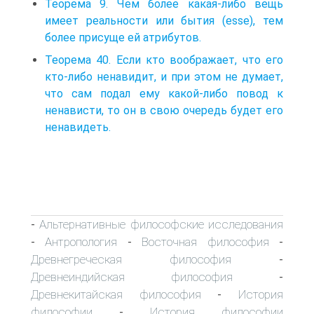
Теорема 9. Чем более какая-либо вещь
имеет реальности или бытия (esse), тем
более присуще ей атрибутов.
Теорема 40. Если кто воображает, что его
кто-либо ненавидит, и при этом не думает,
что сам подал ему какой-либо повод к
ненависти, то он в свою очередь будет его
ненавидеть.
Альтернативные философские исследования
-
Антропология
Восточная философия
-
-
-
Древнегреческая философия
-
Древнеиндийская философия
-
Древнекитайская философия
История
-
философии
История философии
-