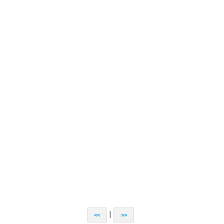
|
<<
>>