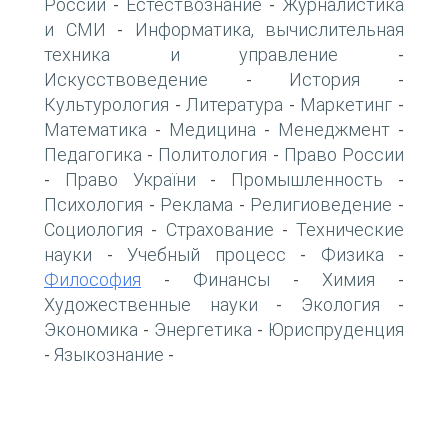
России
Естествознание
Журналистика
-
-
и СМИ
Информатика, вычислительная
-
техника и управление
-
Искусствоведение
История
-
-
Культурология
Литература
Маркетинг
-
-
-
Математика
Медицина
Менеджмент
-
-
-
Педагогика
Политология
Право России
-
-
Право України
Промышленность
-
-
-
Психология
Реклама
Религиоведение
-
-
-
Социология
Страхование
Технические
-
-
науки
Учебный процесс
Физика
-
-
-
Философия
Финансы
Химия
-
-
-
Художественные науки
Экология
-
-
Экономика
Энергетика
Юриспруденция
-
-
Языкознание
-
-