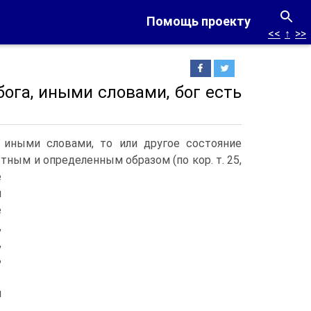
Помощь проекту
<<
↑
>>
ога, иными словами, бог есть
, иными словами, то или другое состояние
тным и определенным образом (по кор.
т. 25,
е
я
е
,
,
ь
м
,