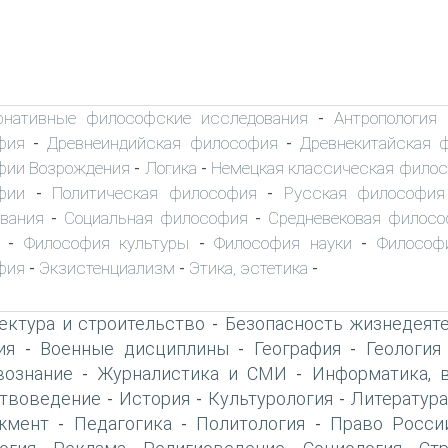
рнативные философские исследования
Антропология
-
фия
Древнеиндийская философия
Древнекитайская 
-
-
фии Возрождения
Логика
Немецкая классическая фило
-
-
фии
Политическая философия
Русская философия
-
-
вания
Социальная философия
Средневековая филос
-
-
Философия культуры
Философия науки
Философ
-
-
-
фия
Экзистенциализм
Этика, эстетика
-
-
-
ектура и строительство
Безопасность жизнедеят
-
ия
Военные дисциплины
География
Геология
-
-
-
вознание
Журналистика и СМИ
Информатика, 
-
-
твоведение
История
Культурология
Литература
-
-
-
жмент
Педагогика
Политология
Право Росси
-
-
-