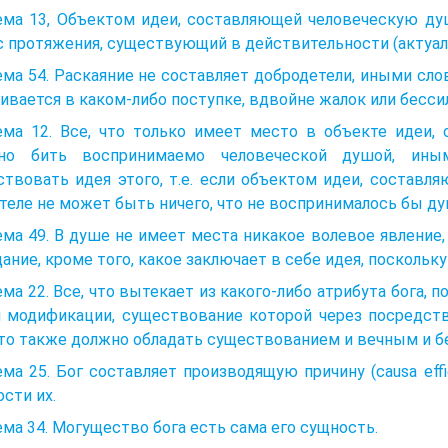
ема 13, Объектом идеи, составляющей человеческую душ
 протяжения, существующий в действительности (актуальн
ма 54. Раскаяние не составляет добродетели, иными слова
ивается в каком-либо поступке, вдвойне жалок или бесси
ема 12. Все, что только имеет место в объекте идеи,
но бить воспринимаемо человеческой душой, ины
твовать идея этого, т.е. если объектом идеи, составл
теле не может быть ничего, что не воспринималось бы ду
ма 49. В душе не имеет места никакое волевое явление
ание, кроме того, какое заключает в себе идея, поскольку
ма 22. Все, что вытекает из какого-либо атрибута бога, 
й модификации, существование которой через посредств
это также должно обладать существованием и вечным и 
ма 25. Бог составляет производящую причину (causa effi
сти их.
ма 34. Могущество бога есть сама его сущность.