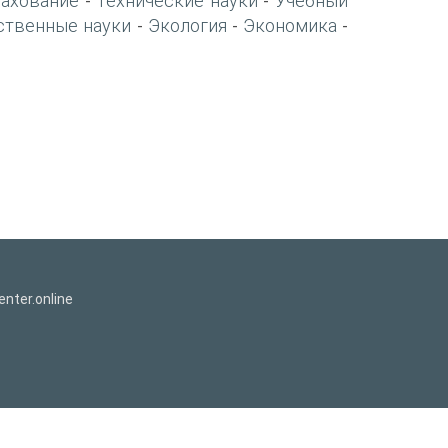
рахование
Технические науки
Учебный
-
-
ственные науки
Экология
Экономика
-
-
-
nter.online