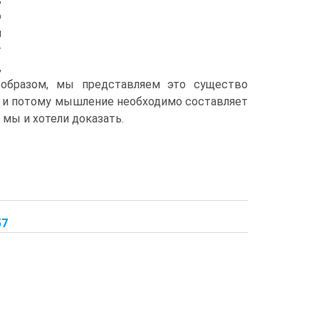
о
и
т
,
 образом, мы представляем это существо
, и потому мышление необходимо составляет
то мы и хотели доказать.
57