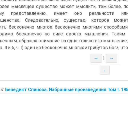
олее мыслящее существо может мыслить, тем более, п
му представлению, имеет оно реальности ил
ршенства. Следовательно, существо, которое може
ть бесконечно многое бесконечно многими способами
ходимо бесконечно по силе своего мышления. Таким
нечным, обращая внимание на одно только его мышление
р. 4 и 6, ч. I) один из бесконечно многих атрибутов бога, ч
|
<<
>>
↑
к:
Бенедикт Спиноза. Избранные произведения Том I. 19