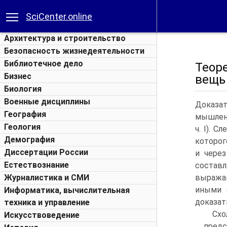
SciCenter.online
Архитектура и строительство
Безопасность жизнедеятельности
Библиотечное дело
Теор
Бизнес
вещь 
Биология
Военные дисциплины
Доказат
География
мышлени
Геология
ч. I). С
Демография
которог
Диссертации России
и чере
Естествознание
состав
Журналистика и СМИ
выражаю
иными 
Информатика, вычислительная
доказат
техника и управление
Схо
Искусствоведение
предс