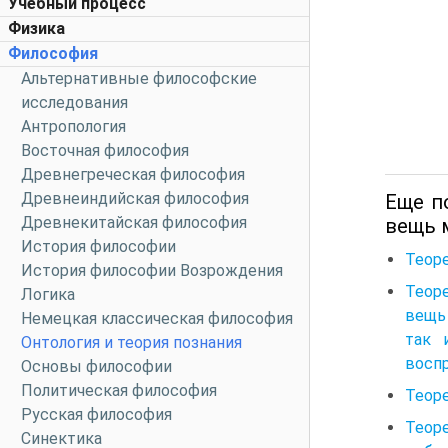
Учебный процесс
Физика
Философия
Альтернативные философские
исследования
Антропология
Восточная философия
Древнегреческая философия
Древнеиндийская философия
Еще п
Древнекитайская философия
вещь м
История философии
Теоре
История философии Возрождения
Теоре
Логика
вещь 
Немецкая классическая философия
так 
Онтология и теория познания
воспр
Основы философии
Политическая философия
Теоре
Русская философия
Теоре
Синектика