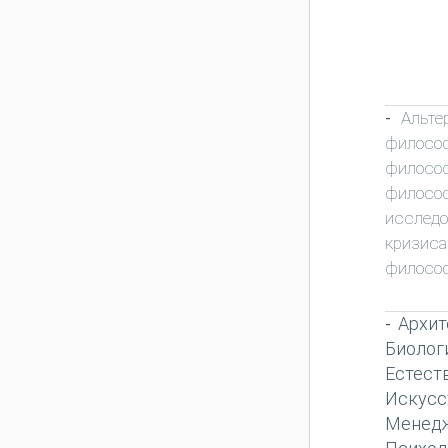
Альте
-
филосо
филосо
филосо
исследо
кризиса
филосо
Архит
-
Биолог
Естест
Искусс
Менед