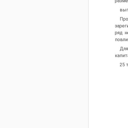
разме
вып
Пр
зарег
ряд н
повли
Для
капит
25 