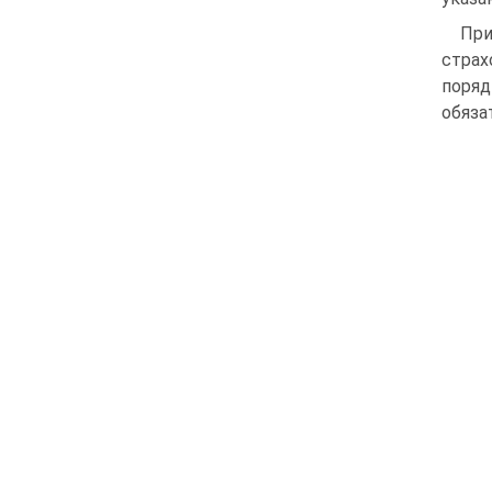
При
страх
поря
обяза