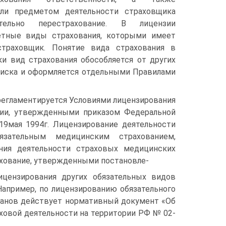
сли предметом деятельности страховщика
тельно перестрахование. В лицензии
етные виды страхования, которыми имеет
страховщик. Понятие вида страхования в
ки вид страхования обособляется от других
 риска и оформляется отдельными Правилами
регламентируется Условиями лицензирования
ции, утвержденными приказом Федеральной
19мая 1994г. Лицензирование деятельности
язательным медицинским страхованием,
ния деятельности страховых медицинских
ахование, утвержденными постановле-
цензирования других обязательных видов
апример, по лицензированию обязательного
рганов действует нормативный документ «Об
ховой деятельности на территории РФ № 02-