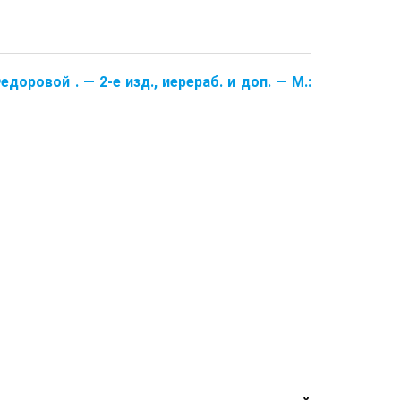
едоровой . — 2-е изд., иерераб. и доп. — М.: