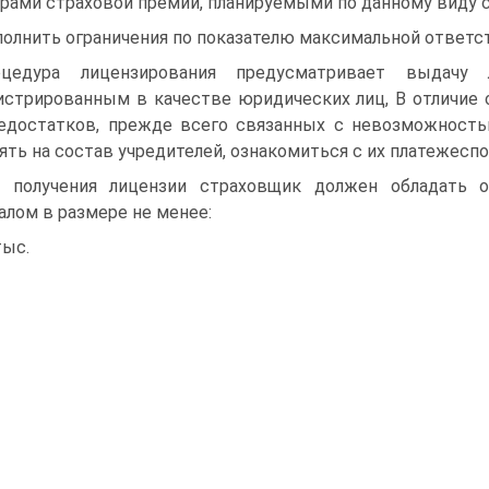
рами страховой премии, планируемыми по данному виду с
олнить ограничения по показателю максимальной ответст
оцедура лицензирования предусматривает выдачу л
истрированным в качестве юридических лиц, В отличие
едостатков, прежде всего связанных с невозможность
ять на состав учредителей, ознакомиться с их платежесп
 получения лицензии страховщик должен обладать
алом в размере не менее:
тыс.