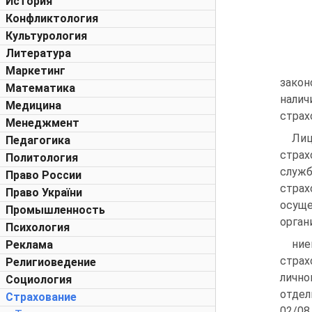
История
Конфликтология
Культурология
Литература
Маркетинг
закон
Математика
налич
Медицина
страх
Менеджмент
Лиц
Педагогика
страх
Политология
служб
Право России
стра
Право України
осущ
Промышленность
орган
Психология
ние
Реклама
страх
Религиоведение
лично
Социология
отдел
Страхование
02/08 