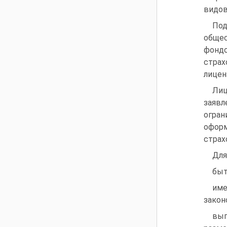
видов
Под
общес
фондо
страх
лицен
Лиц
заявл
огран
офор
страх
Для
быт
им
закон
вып