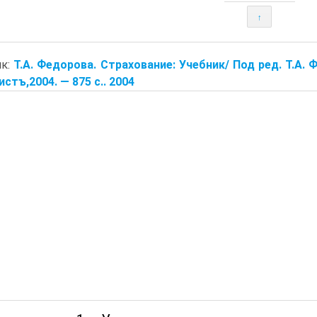
↑
ик:
Т.А. Федорова. Страхование: Учебник/ Под ред. Т.А. Ф
стъ,2004. — 875 с.. 2004