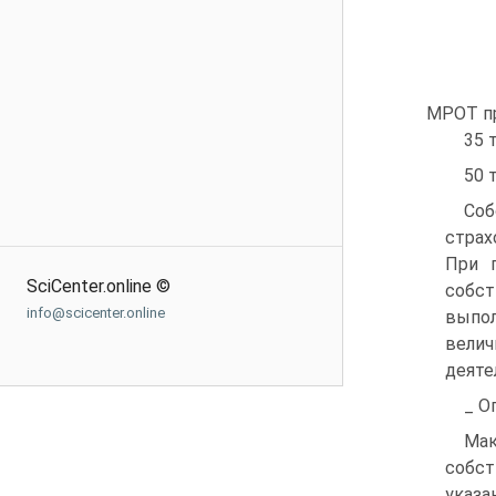
МРОТ пр
35 
50 
Соб
страх
При 
SciCenter.online ©
собст
info@scicenter.online
выпол
велич
деятел
_ О
Мак
собс
указа