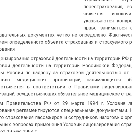
перестрахования, е
является исключи
указываются конкр
право заниматься 
одательных документах четко не определено. Фактичес
ием определенного объекта страхования и страхуемого
ования.
ензирование страховой деятельности на территории РФ 
овой деятельности на территории Российской Федера
ы России по надзору за страховой деятельностью от 
ховых медицинских организаций, занимающихся об
ествляется в соответствии с Правилами лицензирова
изаций, осуществляющих обязательное медицинское стр
м Правительства РФ от 29 марта 1994 г. Условия ли
ования регламентируются специальными документами. Н
го страхования пассажиров и сотрудников налоговых о
ьных вопросах применения Условий лицензирования стра
от 19 мая 1994 г.