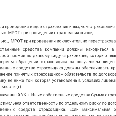
и проведении видов страхования иных, чем страхование 
тыс. МРОТ при проведении страхования жизни;
тью._ МРОТ при проведении исключительно перестрахова
ственные средства компании должны находиться в
овой премии по данному виду страхования, которые пла
первом обращении страховщика за получением лицен
венные средства страховщика должны обеспечивать пр
нение принятых страховщиком обязательств по договора
ину не ниже той, которая установлена в условиях лицен
ьности (г):
плаченный УК + Иные собственные средства Сумма страх
симальная ответственность по отдельному риску по до
твенных средств страховщика. Если максимальная 
нный норматив, должно быть предусмотрено перестрахов