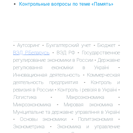
Контрольные вопросы по теме «Память»
Аутсоринг
Бухгалтерский учет
Бюджет
-
-
-
-
ВЭД Р.Беларусь
ВЭД РФ
Государственное
-
-
регулирование экономики в России
Державне
-
регулювання економіки в Україні
-
Инновационная деятельность
Коммерческая
-
деятельность предприятия
Контроль и
-
ревизия в России
Контроль і ревізія в Україні
-
-
Логистика
Макроэкономика
-
-
Микроэкономика
Мировая экономика
-
-
Муніципальне та державне управління в Україні
Основы экономики
Политэкономия
-
-
-
Эконометрика
Экономика и управление
-