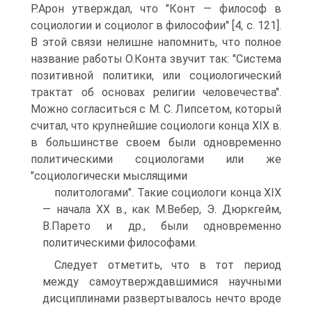
Р.Арон утверждал, что "Конт — философ в
социологии и социолог в философии" [4, с. 121].
В этой связи нелишне напомнить, что полное
название работы О.Конта звучит так: "Система
позитивной политики, или социологический
трактат об основах религии человечества".
Можно согласиться с М. С. Липсетом, который
считал, что крупнейшие социологи конца XIX в.
в большинстве своем были одновременно
политическими социологами или же
"социологически мыслящими
политологами". Такие социологи конца XIX
— начала XX в., как М.Вебер, Э. Дюркгейм,
В.Парето и др., были одновременно
политическими философами.
Следует отметить, что в тот период
между самоутверждавшимися научными
дисциплинами развертывалось нечто вроде