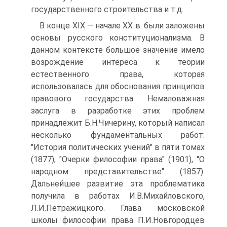
государственного строительства и т.д.
В конце XIX — начале XX в. были заложены
основы русского конституционализма. В
данном контексте большое значение имело
возрождение интереса к теории
естественного права, которая
использовалась для обоснования принципов
правового государства. Немаловажная
заслуга в разработке этих проблем
принадлежит Б.Н.Чичерину, который написал
несколько фундаментальных работ:
"История политических учений" в пяти томах
(1877), "Очерки философии права" (1901), "О
народном представительстве" (1857).
Дальнейшее развитие эта проблематика
получила в работах И.В.Михайловского,
Л.И.Петражицкого. Глава московской
школы философии права П.И.Новгородцев