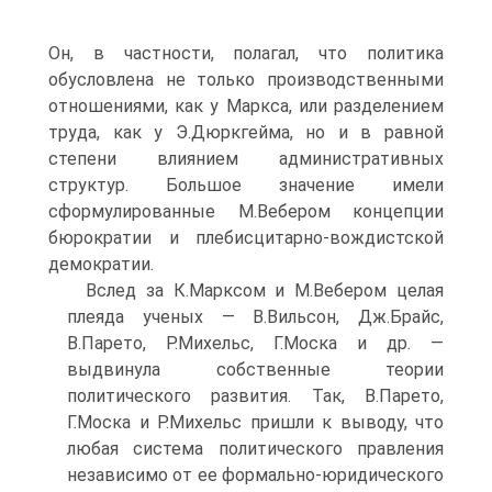
Он, в частности, полагал, что политика
обусловлена не только производственными
отношениями, как у Маркса, или разделением
труда, как у Э.Дюркгейма, но и в равной
степени влиянием административных
структур. Большое значение имели
сформулированные М.Вебером концепции
бюрократии и плебисцитарно-вождистской
демократии.
Вслед за К.Марксом и М.Вебером целая
плеяда ученых — В.Вильсон, Дж.Брайс,
В.Парето, Р.Михельс, Г.Моска и др. —
выдвинула собственные теории
политического развития. Так, В.Парето,
Г.Моска и Р.Михельс пришли к выводу, что
любая система политического правления
независимо от ее формально-юридического