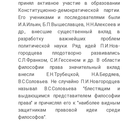
принял активное участие в образовании
Конституционно-демократической партии.
Его учениками и последователями были
И.А.Ильин, Б.П.Вышеславцев, Н.Н.Алексеев и
др., внесшие существенный вклад в
разработку важнейших проблем
политической науки. Ряд идей П.И.Нов-
городцева плодотворно развивались
С.Л.Франком, С.И.Гессеном и др. В области
философии права значительный вклад
внесли Е.Н.Трубецкой, Н.А.Бердяев,
В.С.Соловьев. Не случайно П.И.Новгородцев
называл В.С.Соловьева "блестящим и
выдающимся представителем философии
права" и причислял его к "наиболее видным
защитникам правовой идеи среди
философов".