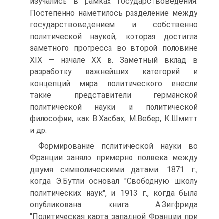
изучались в рамках государствоведения.
Постепенно наметилось разделение между
государствоведением и собственно
политической наукой, которая достигла
заметного прогресса во второй половине
XIX — начале XX в. Заметный вклад в
разработку важнейших категорий и
концепций мира политического внесли
такие представители германской
политической науки и политической
философии, как В.Хасбах, М.Вебер, К.Шмитт
и др.
Формирование политической науки во
Франции заняло примерно полвека между
двумя символическими датами: 1871 г.,
когда Э.Бутли основал "Свободную школу
политических наук", и 1913 г., когда была
опубликована книга А.Зигфрида
"Политическая карта западной Франции при