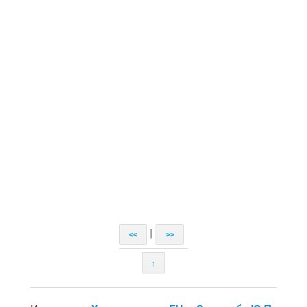
|
<<
>>
↑