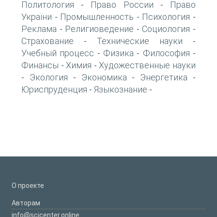
Политология
Право России
Право
-
-
України
Промышленность
Психология
-
-
-
Реклама
Религиоведение
Социология
-
-
-
Страхование
Технические науки
-
-
Учебный процесс
Физика
Философия
-
-
-
Финансы
Химия
Художественные науки
-
-
Экология
Экономика
Энергетика
-
-
-
-
Юриспруденция
Языкознание
-
-
О проекте
Авторам
info@scicenter.online