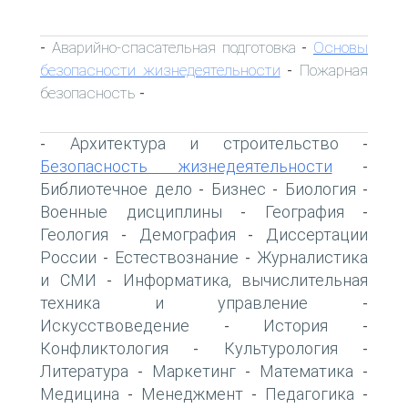
Аварийно-спасательная подготовка
Основы
-
-
безопасности жизнедеятельности
Пожарная
-
безопасность
-
Архитектура и строительство
-
-
Безопасность жизнедеятельности
-
Библиотечное дело
Бизнес
Биология
-
-
-
Военные дисциплины
География
-
-
Геология
Демография
Диссертации
-
-
России
Естествознание
Журналистика
-
-
и СМИ
Информатика, вычислительная
-
техника и управление
-
Искусствоведение
История
-
-
Конфликтология
Культурология
-
-
Литература
Маркетинг
Математика
-
-
-
Медицина
Менеджмент
Педагогика
-
-
-