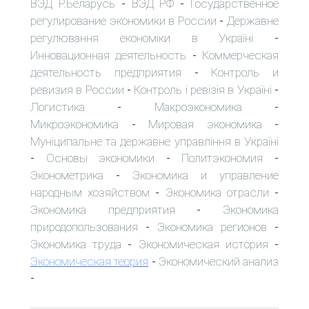
ВЭД Р.Беларусь
ВЭД РФ
Государственное
-
-
регулирование экономики в России
Державне
-
регулювання економіки в Україні
-
Инновационная деятельность
Коммерческая
-
деятельность предприятия
Контроль и
-
ревизия в России
Контроль і ревізія в Україні
-
-
Логистика
Макроэкономика
-
-
Микроэкономика
Мировая экономика
-
-
Муніципальне та державне управління в Україні
Основы экономики
Политэкономия
-
-
-
Эконометрика
Экономика и управление
-
народным хозяйством
Экономика отрасли
-
-
Экономика предприятия
Экономика
-
природопользования
Экономика регионов
-
-
Экономика труда
Экономическая история
-
-
Экономическая теория
Экономический анализ
-
-