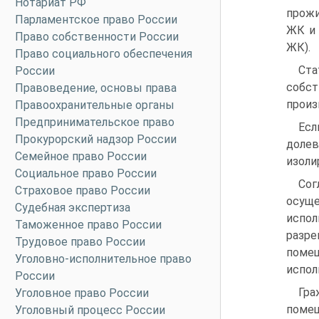
Нотариат РФ
прожи
Парламентское право России
ЖК и 
Право собственности России
ЖК).
Право социального обеспечения
Ста
России
собс
Правоведение, основы права
произ
Правоохранительные органы
Предпринимательское право
Есл
Прокурорский надзор России
доле
Семейное право России
изоли
Социальное право России
Сог
Страховое право России
осущ
Судебная экспертиза
испо
Таможенное право России
разре
Трудовое право России
поме
Уголовно-исполнительное право
испол
России
Гра
Уголовное право России
помещ
Уголовный процесс России