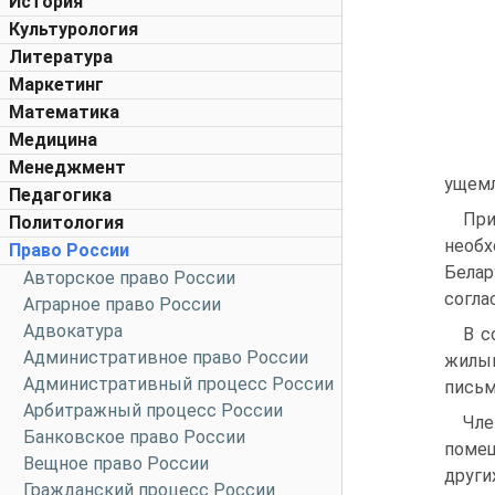
История
Культурология
Литература
Маркетинг
Математика
Медицина
Менеджмент
ущемл
Педагогика
Пр
Политология
необх
Право России
Белар
Авторское право России
согла
Аграрное право России
Адвокатура
В с
Административное право России
жилым
Административный процесс России
письм
Арбитражный процесс России
Чле
Банковское право России
помещ
Вещное право России
други
Гражданский процесс России