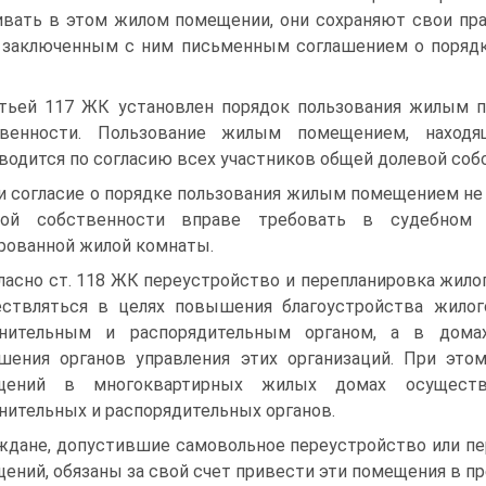
вать в этом жилом помещении, они сохраняют свои прав
заключенным с ним письменным соглашением о порядк
тьей 117 ЖК установлен порядок пользования жилым 
твенности. Пользование жилым помещением, находя
водится по согласию всех участников общей долевой соб
и согласие о порядке пользования жилым помещением не 
вой собственности вправе требовать в судебном
рованной жилой комнаты.
ласно ст. 118 ЖК переустройство и перепланировка жил
ествляться в целях повышения благоустройства жило
лнительным и распорядительным органом, а в домах
шения органов управления этих организаций. При это
щений в многоквартирных жилых домах осуществ
нительных и распорядительных органов.
ждане, допустившие самовольное переустройство или п
ений, обязаны за свой счет привести эти помещения в п