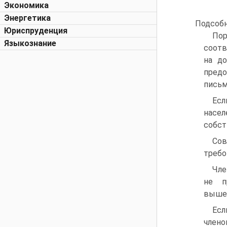
Экономика
Энергетика
Подсобн
Юриспруденция
По
Языкознание
соотв
на д
предо
письм
Есл
насел
собст
Сов
требо
Чле
не п
вышеп
Есл
члено