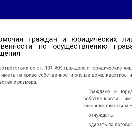
омочия граждан и юридических ли
твенности по осуществлению прав
щения
оответствии со ст. 101 ЖК граждане и юридические ли
 иметь на праве собственности жилые дома, квартиры 
ества и размера.
Граждане и юрид
собственности им
законодательством Р
отчуждать;
сдавать по договор