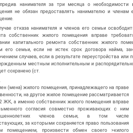
упредив нанимателя за три месяца о необходимости 
ения не обязан предоставлять нанимателю и членам 
ение.
лучае отказа нанимателя и членов его семьи освободи
нта собственник жилого помещения вправе требоват
ании капитального ремонта собственник жилого пом
м его семьи, если не истек срок договора найма, з
чением случаев, если в результате переустройства или 
ержденным местным исполнительным и распорядительн
дет сохранено (ст.
.
ен (мена) жилого помещения, принадлежащего на праве
венности, на другое жилое помещение рассматривается
22 ЖК, а именно собственник жилого помещения вправе
сьменного согласия совместно проживающих с ним
ршеннолетних членов семьи, в том числе
ствующих, за которыми сохраняется право пользования
м помещением, произвести обмен своего >килого