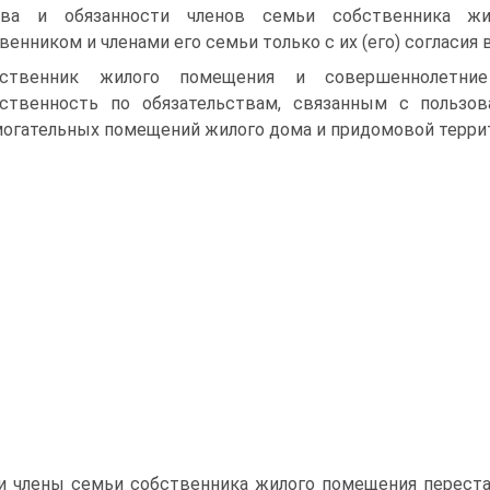
ава и обязанности членов семьи собственника ж
венником и членами его семьи только с их (его) согласия
бственник жилого помещения и совершеннолетни
тственность по обязательствам, связанным с пользо
огательных помещений жилого дома и придомовой терри
и члены семьи собственника жилого помещения переста