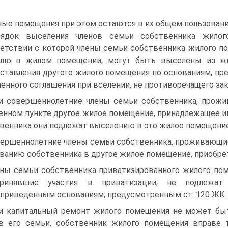
ые помещения при этом остаются в их общем пользовани
рядок выселения членов семьи собственника жилог
етствии с которой члены семьи собственника жилого п
олю в жилом помещении, могут быть выселены из жи
ставления другого жилого помещения по основаниям, пре
енного соглашения при вселении, не противоречащего за
и совершеннолетние члены семьи собственника, прож
енном пункте другое жилое помещение, принадлежащее им
венника они подлежат выселению в это жилое помещение
ершеннолетние члены семьи собственника, проживающие
ванию собственника в другое жилое помещение, приобрет
ны семьи собственника приватизированного жилого по
ринявшие участия в приватизации, не подлежа
риведенным основаниям, предусмотренным ст. 120 ЖК.
и капитальный ремонт жилого помещения не может быт
в его семьи, собственник жилого помещения вправе 