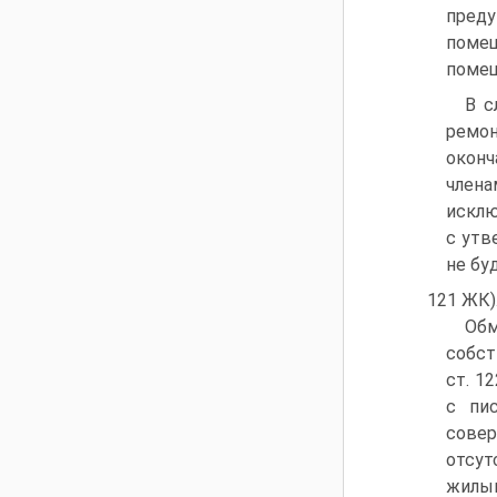
пред
помещ
помещ
В с
ремо
оконч
члена
исклю
с утв
не бу
121 ЖК)
Обм
собст
ст. 1
с пи
сове
отсут
жилы