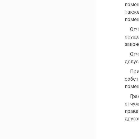
помещ
такж
помещ
От
осуще
закон
Отч
допус
При
собст
поме
Гра
отчуж
права
друго