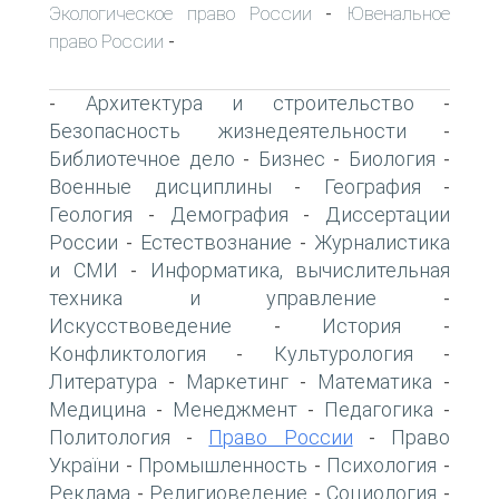
Экологическое право России
Ювенальное
-
право России
-
Архитектура и строительство
-
-
Безопасность жизнедеятельности
-
Библиотечное дело
Бизнес
Биология
-
-
-
Военные дисциплины
География
-
-
Геология
Демография
Диссертации
-
-
России
Естествознание
Журналистика
-
-
и СМИ
Информатика, вычислительная
-
техника и управление
-
Искусствоведение
История
-
-
Конфликтология
Культурология
-
-
Литература
Маркетинг
Математика
-
-
-
Медицина
Менеджмент
Педагогика
-
-
-
Политология
Право России
Право
-
-
України
Промышленность
Психология
-
-
-
Реклама
Религиоведение
Социология
-
-
-