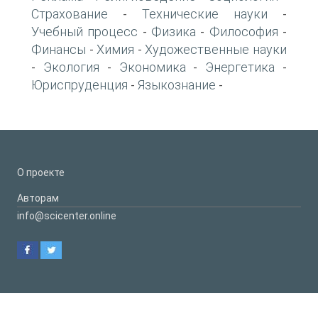
Страхование
Технические науки
-
-
Учебный процесс
Физика
Философия
-
-
-
Финансы
Химия
Художественные науки
-
-
Экология
Экономика
Энергетика
-
-
-
-
Юриспруденция
Языкознание
-
-
О проекте
Авторам
info@scicenter.online