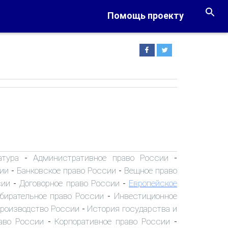
Помощь проекту
атура
Административное право России
-
-
ии
Банковское право России
Вещное право
-
-
сии
Договорное право России
Европейское
-
-
бирательное право России
Инвестиционное
-
производство России
История государства и
-
аво России
Корпоративное право России
-
-