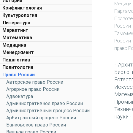
История
Медици
Конфликтология
Парламе
Культурология
Правове
Литература
России
Маркетинг
Таможен
Математика
России
Медицина
право Р
Менеджмент
Педагогика
Архит
-
Политология
Биолог
Право России
Естест
Авторское право России
Искусс
Аграрное право России
Матема
Адвокатура
Промы
Административное право России
Технич
Административный процесс России
науки
-
Арбитражный процесс России
Банковское право России
Вещное право России