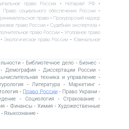
ипальное право России
Нотариат РФ
-
-
Право социального обеспечения России
-
-
ринимательское право
Прокурорский надзор
-
аховое право России
Судебная экспертиза
-
-
полнительное право России
Уголовное право
-
Экологическое право России
Ювенальное
-
-
ельности
Библиотечное дело
Бизнес
-
-
-
Демография
Диссертации России
-
-
-
вычислительная техника и управление
-
турология
Литература
Маркетинг
-
-
-
тология
Право России
Право України
-
-
-
едение
Социология
Страхование
-
-
-
ия
Финансы
Химия
Художественные
-
-
-
Языкознание
-
-