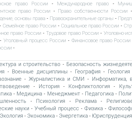
нское право России
Международное право
Муниц
-
-
нтское право России
Право собственности России
-
дение, основы права
Правоохранительные органы
Предп
-
-
Семейное право России
Социальное право России
Стр
-
-
-
ное право России
Трудовое право России
Уголовно-ис
-
-
Уголовный процесс России
Финансовое право России
-
-
оссии
-
ектура и строительство
Безопасность жизнедеят
-
ия
Военные дисциплины
География
Геология
-
-
-
вознание
Журналистика и СМИ
Информатика, 
-
-
твоведение
История
Конфликтология
Куль
-
-
-
тика
Медицина
Менеджмент
Педагогика
Поли
-
-
-
-
шленность
Психология
Реклама
Религиов
-
-
-
еские науки
Учебный процесс
Физика
Философ
-
-
-
Экология
Экономика
Энергетика
Юриспруденция
-
-
-