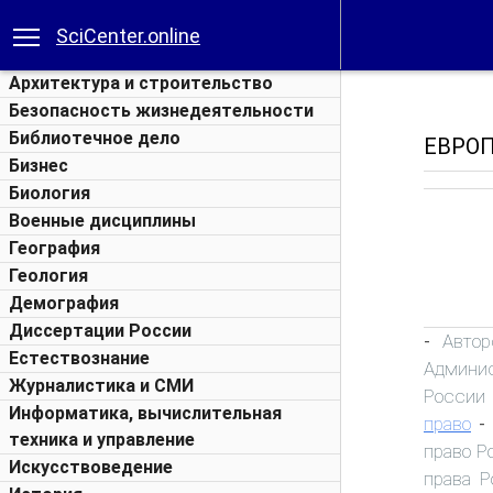
SciCenter.online
Архитектура и строительство
Безопасность жизнедеятельности
Библиотечное дело
ЕВРО
Бизнес
Биология
Военные дисциплины
География
Геология
Демография
Диссертации России
Автор
-
Естествознание
Админис
Журналистика и СМИ
России
Информатика, вычислительная
право
-
техника и управление
право Р
Искусствоведение
права Р