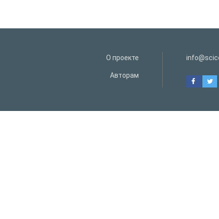
О проекте
info@scice
Авторам