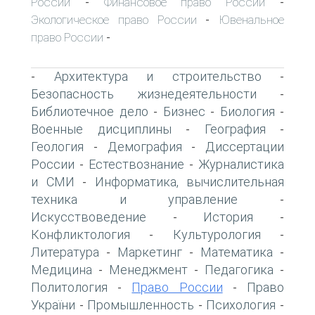
России
Финансовое право России
-
-
Экологическое право России
Ювенальное
-
право России
-
Архитектура и строительство
-
-
Безопасность жизнедеятельности
-
Библиотечное дело
Бизнес
Биология
-
-
-
Военные дисциплины
География
-
-
Геология
Демография
Диссертации
-
-
России
Естествознание
Журналистика
-
-
и СМИ
Информатика, вычислительная
-
техника и управление
-
Искусствоведение
История
-
-
Конфликтология
Культурология
-
-
Литература
Маркетинг
Математика
-
-
-
Медицина
Менеджмент
Педагогика
-
-
-
Политология
Право России
Право
-
-
України
Промышленность
Психология
-
-
-