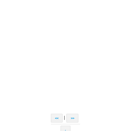
|
<<
>>
↑