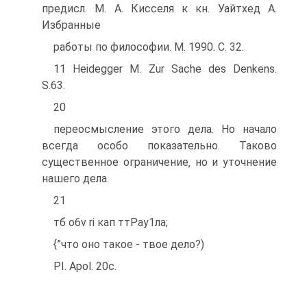
предисл. М. А. Кисселя к кн. Уайтхед А.
Избранные
работы по философии. М. 1990. С. 32.
11 Heidegger M. Zur Sache des Denkens.
S.63.
20
переосмысление этого дела. Но начало
всегда особо показательно. Таково
существенное ограничение‚ но и уточнение
нашего дела.
21
тб o6v ri кап ттРау1ла;
{”что оно такое - твое дело?)
PI. Apol. 20с.