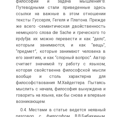
философии и задача мышления”8.
Путеводными стали приведенные здесь
ссылки на важные в этом отношении
тексты Гуссерля‚ Гегеля и Платона. Прежде
же всего -семантическая двойственность
немецкого слова die Sache и греческого то
irpdyfjia: их можно перевести и как “дело”,
которым занимаются, и как “вещь”‚
“предмет”, которые занимают человека в
его занятиях, и как “спорный вопрос”. Автор
считает значимой ту работу с языком‚
которая свойственна философской мысли
вообще и столь характерна для
философствования М.Хайдеггера. Пытаясь
мыслить с начала, философия вынуждена и
говорить на языке, как бы снова и впервые
возникающем.
0.4. Местами в статье ведется неявный
разговор с философом В.В.Бибихиным.