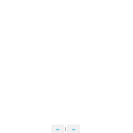
|
<<
>>