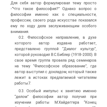
Для себя автор формулировал тему просто
-“Что такое философия?” Однако вопрос о
философии именно как о специальности‚
профессии‚ своего рода искусстве показался
ему по ходу дела заслуживающим особого
внимания.
0.2. Философское направление‚ в духе
которого автор издавна работает‚
представлено группой “Диалог культур”‚
которой руководил В.С.Библер (1918-2000). В
свое время группа провела ряд семинаров
на тему “Философское образование”‚ где
автор выступил с докладом‚ который также
лежит в истоках предлагаемой читателям
работы7.
0.3. Особый импульс к занятию именно
“делом” философии автор получил при
изучении работы М.Хайдеггера “Конец