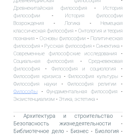
Древнеиндийская философия
-
Древнекитайская философия
История
-
философии
История философии
-
Возрождения
Логика
Немецкая
-
-
классическая философия
Онтология и теория
-
познания
Основы философии
Политическая
-
-
философия
Русская философия
Синектика
-
-
-
Современные философские исследования
-
Социальная философия
Средневековая
-
философия
Философия и социология
-
-
Философия кризиса
Философия культуры
-
-
Философия науки
Философия религии
-
-
Философы
Фундаментальная философия
-
-
Экзистенциализм
Этика, эстетика
-
-
Архитектура и строительство
-
-
Безопасность жизнедеятельности
-
Библиотечное дело
Бизнес
Биология
-
-
-