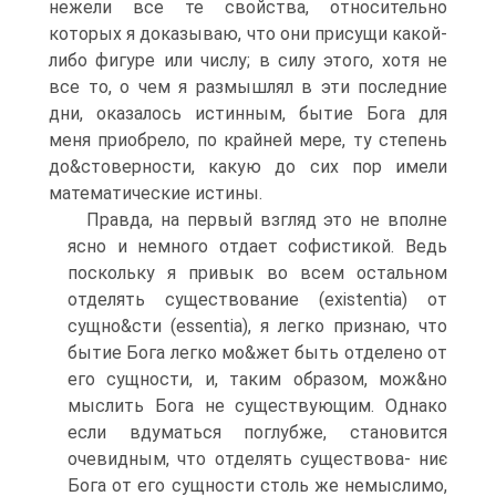
нежели все те свойства, относительно
которых я доказываю, что они присущи какой-
либо фигуре или числу; в силу этого, хотя не
все то, о чем я размышлял в эти последние
дни, оказалось истинным, бытие Бога для
меня приобрело, по крайней мере, ту степень
до&стоверности, какую до сих пор имели
математические истины.
Правда, на первый взгляд это не вполне
ясно и немного отдает софистикой. Ведь
поскольку я привык во всем остальном
отделять существование (existentia) от
сущно&сти (essentia), я легко признаю, что
бытие Бога легко мо&жет быть отделено от
его сущности, и, таким образом, мож&но
мыслить Бога не существующим. Однако
если вдуматься поглубже, становится
очевидным, что отделять существова- ниє
Бога от его сущности столь же немыслимо,