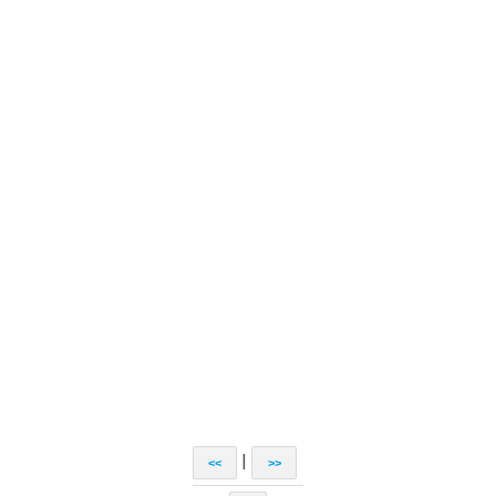
|
<<
>>