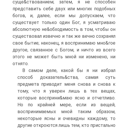
суще&ствованием; затем, я не способен
представить себе двух или многих подобных
богов, и, далее, если мы допускаем, что
существует только один Бог, я усматриваю
абсолютную не&обходимость в том, чтобы он
существовал извечно и так же вечно сохранял
свое бытие; наконец, я воспринимаю мно&гое
другое, связанное с Богом, и ничто из всего
этого не может быть мной ни изменено, ни
отнято.
В самом деле, какой бы я ни избрал
способ доказатель&ства, самая суть
предмета приводит меня снова и снова к
тому, что я уверен лишь в тех вещах,
которые восприни&маю ясно и отчетливо.
Но по крайней мере, если из вещей,
воспринимаемых мной таким образом,
некоторые ясны и очевидны каждому, то
другие откроются лишь тем, кто пристально