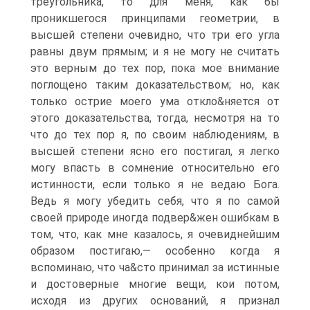
треугольника, то для меня, как бы
проникшегося принципами геометрии, в
высшей степени очевидно, что три его угла
равны двум прямым; и я не могу не считать
это верным до тех пор, пока мое внимание
поглощено таким доказательством; но, как
только острие моего ума откло&няется от
этого доказательства, тогда, несмотря на то
что до тех пор я, по своим наблюдениям, в
высшей степени ясно его постигал, я легко
могу впасть в сомнение относительно его
истинности, если только я не ведаю Бога.
Ведь я могу убедить себя, что я по самой
своей природе иногда подвер&жен ошибкам в
том, что, как мне казалось, я очевиднейшим
образом постигаю,— особенно когда я
вспоминаю, что ча&сто принимал за истинные
и достоверные многие вещи, кои потом,
исходя из других оснований, я признал