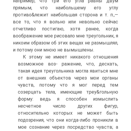
например, что три его угла равны двум
прямым, что наибольшему его углу
противо&лежит наибольшая сторона и т. п.,—
все то, что я вольно или невольно сейчас
отчетливо постигаю, хотя ранее, когда
воображение мое рисовало мне треугольник, я
никоим образом об этих вещах не размышлял,
и потому они мною не вымышлены.
К этому не имеет никакого отношения
возможное воз- ражение, что, дескать,
такая идея треугольника могла явиться мне
от внешних объектов через мои органы
чувств, потому что я мог перед тем
созерцать тела, имеющие треу&гольную
форму: ведь я способен измыслить
несчетное число других фигур,
относительно которых не может быть
подозрения, что они когда-либо проникли в
мое сознание через посредство чувств; а