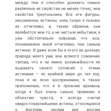
между тем я способен доказать самые
различные их свойства не менее точно, чем
свойства треугольника. Все эти фигуры,
несомненно, истинны, коль скоро я познаю
их отчетливо, и, таким образом, они
явля&ются чем-то, а не чистым небытием; я
уже обстоятельно по&казал, что все,
познаваемое мной отчетливо, тем самым
истинно. И даже если бы я этого не доказал,
природа моего ума, вне всякого сомнения,
такова, что я не имею возмож&ности не
выразить своего согласия с этими
истинами — по крайней мере до тех пор,
пока я их ясно воспринимаю; я также
припоминаю, что и в прежние времена,
когда я был очень сильно привязан к
объектам чувств, я всегда считал
наидостовернейшими истины, относящиеся
к фигурам, числам или другим