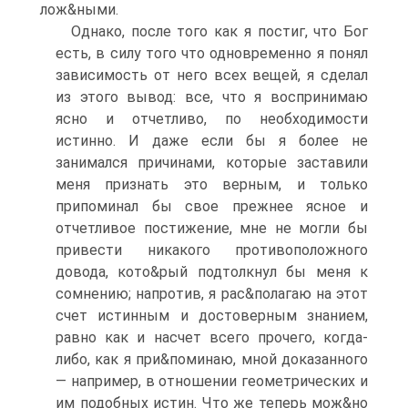
лож&ными.
Однако, после того как я постиг, что Бог
есть, в силу того что одновременно я понял
зависимость от него всех вещей, я сделал
из этого вывод: все, что я воспринимаю
ясно и отчетливо, по необходимости
истинно. И даже если бы я более не
занимался причинами, которые заставили
меня признать это верным, и только
припоминал бы свое прежнее ясное и
отчетливое постижение, мне не могли бы
привести никакого противоположного
довода, кото&рый подтолкнул бы меня к
сомнению; напротив, я рас&полагаю на этот
счет истинным и достоверным знанием,
равно как и насчет всего прочего, когда-
либо, как я при&поминаю, мной доказанного
— например, в отношении геометрических и
им подобных истин. Что же теперь мож&но