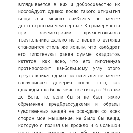
вглядывается в них и добросовестно их
иссле&дует; однако после такого открытия
вещи эти можно счи&тать не менее
достоверными, чем первые. К примеру, хотя
при рассмотрении прямоугольного
треугольника далеко не с первого взгляда
становится столь же ясным, что ква&драт
его гипотенузы равен сумме квадратов
катетов, как ясно, что его гипотенуза
противолежит наибольшему углу этого
треугольника, однако истина эта не менее
заслуживает доверия после того, как
однажды она была ясно постигнута. Что же
до Бога, то, если бы я не был тяжко
обременен пред&рассудками и образы
чувственных вещей не осаждали со всех
сторон мое мышление, не было бы вещи,
которую я познал бы прежде и с большей
легкостью, нежели его: ибо что можно