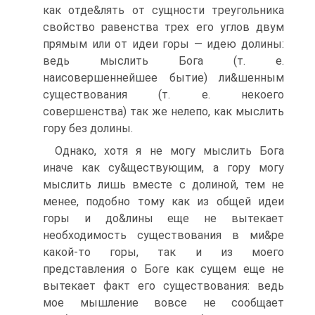
как отде&лять от сущности треугольника
свойство равенства трех его углов двум
прямым или от идеи горы — идею долины:
ведь мыслить Бога (т. е.
наисовершеннейшее бытие) ли&шенным
существования (т. е. некоего
совершенства) так же нелепо, как мыслить
гору без долины.
Однако, хотя я не могу мыслить Бога
иначе как су&ществующим, а гору могу
мыслить лишь вместе с долиной, тем не
менее, подобно тому как из общей идеи
горы и до&лины еще не вытекает
необходимость существования в ми&ре
какой-то горы, так и из моего
представления о Боге как сущем еще не
вытекает факт его существования: ведь
мое мышление вовсе не сообщает