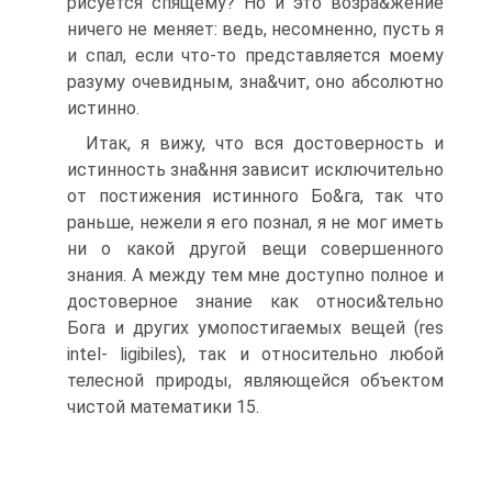
рисуется спящему? Но и это возра&жение
ничего не меняет: ведь, несомненно, пусть я
и спал, если что-то представляется моему
разуму очевидным, зна&чит, оно абсолютно
истинно.
Итак, я вижу, что вся достоверность и
истинность зна&ння зависит исключительно
от постижения истинного Бо&га, так что
раньше, нежели я его познал, я не мог иметь
ни о какой другой вещи совершенного
знания. А между тем мне доступно полное и
достоверное знание как относи&тельно
Бога и других умопостигаемых вещей (res
intel- ligibiles), так и относительно любой
телесной природы, являющейся объектом
чистой математики 15.