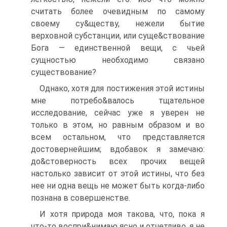
считать более очевидным по самому
своему су&ществу, нежели бытие
верховной субстанции, или суще&ствование
Бога — единственной вещи, с чьей
сущностью необходимо связано
существование?
Однако, хотя для постижения этой истины
мне потребо&валось тщательное
исследование, сейчас уже я уверен не
только в этом, но равным образом и во
всем остальном, что представляется
достовернейшим; вдобавок я замечаю:
до&стоверность всех прочих вещей
настолько зависит от этой истины, что без
нее ни одна вещь не может быть когда-либо
познана в совершенстве.
И хотя природа моя такова, что, пока я
что-то воспри&нимаю ясно и отчетливо, я не