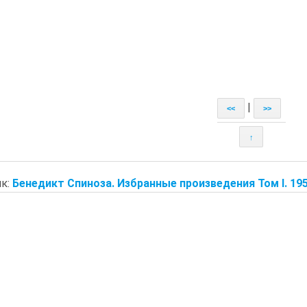
|
<<
>>
↑
к:
Бенедикт Спиноза. Избранные произведения Том I. 19