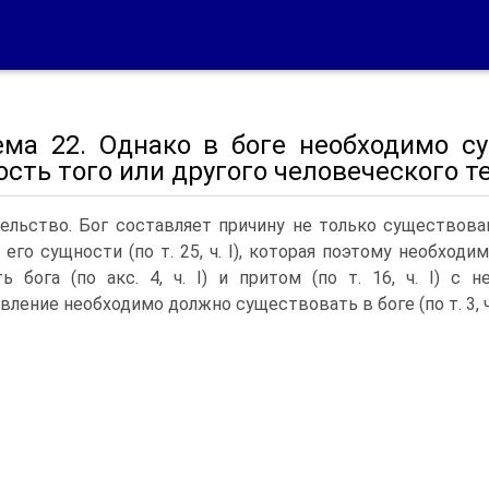
ема 22. Однако в боге необходимо с
сть того или другого человеческого т
ельство. Бог составляет причину не только существован
 его сущности (по т. 25, ч. I), которая поэтому необхо
ь бога (по акс. 4, ч. I) и притом (по т. 16, ч. I) с
ление необходимо должно существовать в боге (по т. 3, ч. 