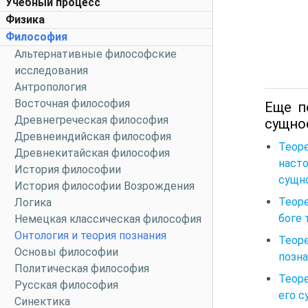
Учебный процесс
Физика
Философия
Альтернативные философские
исследования
Антропология
Восточная философия
Еще п
Древнегреческая философия
сущнос
Древнеиндийская философия
Теоре
Древнекитайская философия
наст
История философии
сущно
История философии Возрождения
Теоре
Логика
боге 
Немецкая классическая философия
Онтология и теория познания
Теоре
Основы философии
позна
Политическая философия
Теоре
Русская философия
его с
Синектика