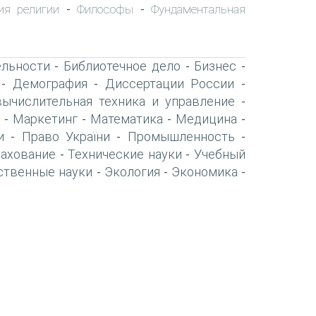
ия религии
Философы
Фундаментальная
-
-
ельности
Библиотечное дело
Бизнес
-
-
-
Демография
Диссертации России
-
-
-
вычислительная техника и управление
-
Маркетинг
Математика
Медицина
-
-
-
-
и
Право України
Промышленность
-
-
-
рахование
Технические науки
Учебный
-
-
ственные науки
Экология
Экономика
-
-
-