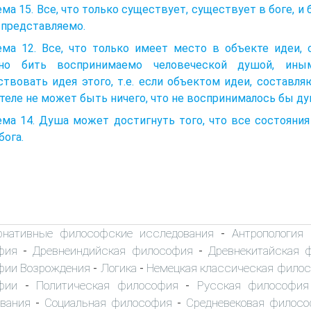
ма 15. Все, что только существует, существует в боге, и
 представляемо.
ема 12. Все, что только имеет место в объекте идеи,
но бить воспринимаемо человеческой душой, ины
твовать идея этого, т.е. если объектом идеи, составл
теле не может быть ничего, что не воспринималось бы ду
ма 14. Душа может достигнуть того, что все состояния
бога.
рнативные философские исследования
Антропология
-
фия
Древнеиндийская философия
Древнекитайская 
-
-
фии Возрождения
Логика
Немецкая классическая фило
-
-
фии
Политическая философия
Русская философия
-
-
вания
Социальная философия
Средневековая филос
-
-