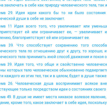
а заключать в себе как природу человеческого тела, так 
ема 29. Идея идеи какого бы то ни было состояния 
еческой души в себе не заключает.
ема 11 Идея всего того, что увеличивает или уменьш
оприятствует ей или ограничивает ее, — увеличивает
нию, благоприятствует ей или ограничивает ее.
ема 39. Что способствует сохранению того способ
еческого тела по отношению друг к другу, то хорошо; и
еческого тела принимать иной способ движения и покоя о
ема 39. Идея того, что обще и свойственно человечес
ны которых тело человеческое обыкновенно подвергаетс
ти каждого из этих тел, так и в целом, будет в душе также
ема 26. Человеческая душа воспринимает всякое вне
твующее только посредством идеи о состояниях своего 
ма 49. В душе не имеет места никакое волевое явление
ание, кроме того, какое заключает в себе идея, поскольку