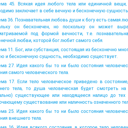
ема 45. Всякая идея любого тела или единичной вещи,
одимо заключает в себе вечную и бесконечную сущность 
ма 36. Познавательная любовь души к богу есть самая люб
ольку он бесконечен, но поскольку он может выр
матриваемой под формой вечности, т.е. познаватель
нечной любви, которой бог любит самого себя.
ма 11. Бог, или субстанция, состоящая из бесконечно мн
ю и бесконечную сущность, необходимо существует.
ма 27. Идея какого бы то ни было состояния человечес
ния самого человеческого тела.
ема 17. Если тело человеческое приведено в состояние
него тела, то душа человеческая будет смотреть на
уально) существующее или находящееся налицо до тех 
чающему существование или наличность означенного тел
ма 25. Идея какого бы то ни было состояния человечес
ния внешнего тела.
ма 16. Идея всякого состояния, в которое тело челове