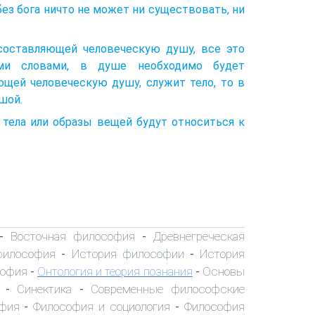
 без бога ничто не может ни существовать, ни
 составляющей человеческую душу, все это
ми словами, в душе необходимо будет
яющей человеческую душу, служит тело, то в
шой.
 тела или образы вещей будут относиться к
Восточная философия
Древнегреческая
-
-
философия
История философии
История
-
-
софия
Онтология и теория познания
Основы
-
-
Синектика
Современные философские
-
-
офия
Философия и социология
Философия
-
-