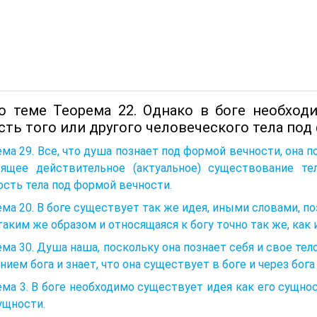
о теме Теорема 22. Однако в боге необход
ть того или другого человеческого тела под
ма 29. Все, что душа познает под формой вечности, она п
оящее действительное (актуальное) существование тел
сть тела под формой вечности.
ма 20. В боге существует так же идея, иными словами, п
таким же образом и относящаяся к богу точно так же, как 
ма 30. Душа наша, поскольку она познает себя и свое те
нием бога и знает, что она существует в боге и через бог
ма 3. В боге необходимо существует идея как его сущнос
ущности.