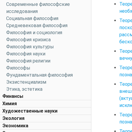
Теор
Современные философские
необх
исследования
Социальная философия
Теоре
Средневековая философия
поск
Философия и социология
расс
Философия кризиса
беско
Философия культуры
Теоре
Философия науки
вечну
Философия религии
Теоре
Философы
позна
Фундаментальная философия
Экзистенциализм
Теор
Этика, эстетика
внеш
Финансы
(акт
Химия
исклю
Художественные науки
Теоре
Экология
позна
Экономика
Теоре