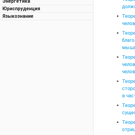
Энергетика
должн
Юриспруденция
Теор
Языкознание
челов
Теор
благ
мышле
Теор
челов
челов
Теор
сторо
в час
Теор
сущес
Теоре
отриц