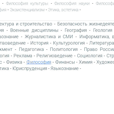
Философия культуры
Философия науки
Философ
-
-
-
фия
Экзистенциализм
Этика, эстетика
-
-
-
ектура и строительство
Безопасность жизнедеят
-
ия
Военные дисциплины
География
Геология
-
-
-
вознание
Журналистика и СМИ
Информатика, 
-
-
твоведение
История
Культурология
Литература
-
-
-
жмент
Педагогика
Политология
Право Росси
-
-
-
огия
Реклама
Религиоведение
Социология
Ст
-
-
-
-
с
Физика
Философия
Финансы
Химия
Художе
-
-
-
-
-
тика
Юриспруденция
Языкознание
-
-
-