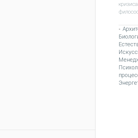
кризиса
филосо
Архит
-
Биолог
Естест
Искусс
Менед
Психол
процес
Энерге