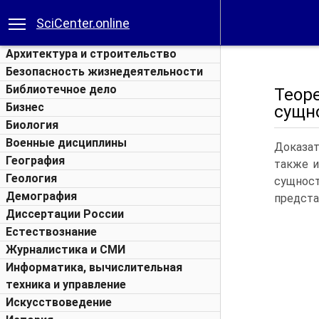
SciCenter.online
Архитектура и строительство
Безопасность жизнедеятельности
Библиотечное дело
Теор
Бизнес
сущно
Биология
Военные дисциплины
Доказат
География
также и
Геология
сущност
Демография
представ
Диссертации России
Естествознание
Журналистика и СМИ
Информатика, вычислительная
техника и управление
Искусствоведение