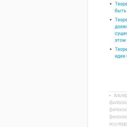
Теоре
быть
Теор
долж
сущес
этом 
Теоре
идее 
Альте
-
филосо
филосо
филосо
исследо