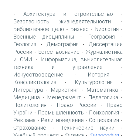
Архитектура и строительство
-
-
Безопасность жизнедеятельности
-
Библиотечное дело
Бизнес
Биология
-
-
-
Военные дисциплины
География
-
-
Геология
Демография
Диссертации
-
-
России
Естествознание
Журналистика
-
-
и СМИ
Информатика, вычислительная
-
техника и управление
-
Искусствоведение
История
-
-
Конфликтология
Культурология
-
-
Литература
Маркетинг
Математика
-
-
-
Медицина
Менеджмент
Педагогика
-
-
-
Политология
Право России
Право
-
-
України
Промышленность
Психология
-
-
-
Реклама
Религиоведение
Социология
-
-
-
Страхование
Технические науки
-
-
Учебный процесс
Физика
Философия
-
-
-