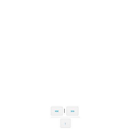
|
<<
>>
↑