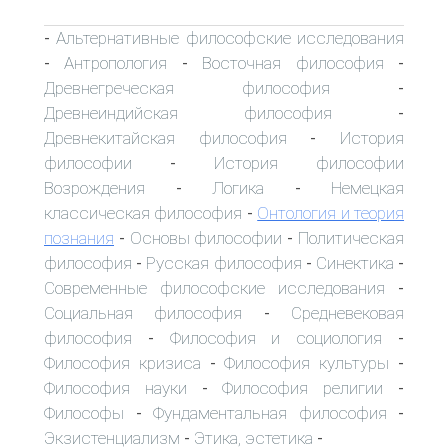
Альтернативные философские исследования
-
Антропология
Восточная философия
-
-
-
Древнегреческая философия
-
Древнеиндийская философия
-
Древнекитайская философия
История
-
философии
История философии
-
Возрождения
Логика
Немецкая
-
-
классическая философия
Онтология и теория
-
познания
Основы философии
Политическая
-
-
философия
Русская философия
Синектика
-
-
-
Современные философские исследования
-
Социальная философия
Средневековая
-
философия
Философия и социология
-
-
Философия кризиса
Философия культуры
-
-
Философия науки
Философия религии
-
-
Философы
Фундаментальная философия
-
-
Экзистенциализм
Этика, эстетика
-
-