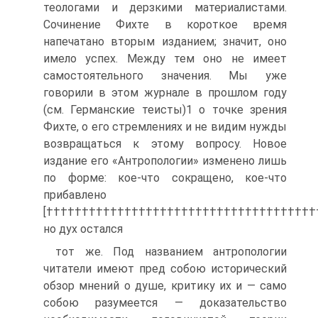
теологами и дерзкими материалистами.
Сочинение Фихте в короткое время
напечатано вторым изданием; значит, оно
имело успех. Между тем оно не имеет
самостоятельного значения. Мы уже
говорили в этом журнале в прошлом году
(см. Германские теисты)1 о точке зрения
Фихте, о его стремлениях и не видим нужды
возвращаться к этому вопросу. Новое
издание его «Антропологии» изменено лишь
по форме: кое-что сокращено, кое-что
прибавлено
[††††††††††††††††††††††††††††††††††††††
но дух остался
тот же. Под названием антропологии
читатели имеют пред собою исторический
обзор мнений о душе, критику их и — само
собою разумеется — доказательство