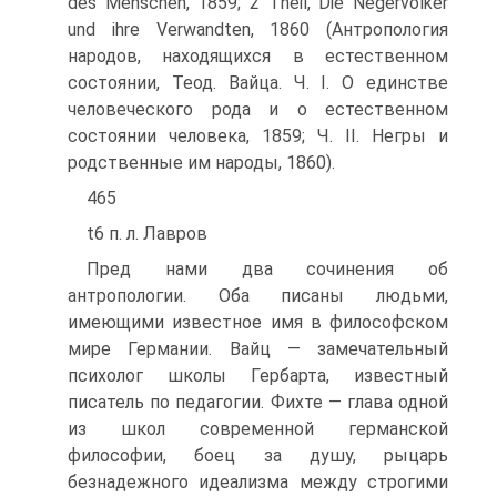
des Menschen, 1859; 2 Theil, Die Negervolker
und ihre Verwandten, 1860 (Антропология
народов, находящихся в естественном
состоянии, Теод. Вайца. Ч. I. О единстве
человеческого рода и о естественном
состоянии человека, 1859; Ч. II. Негры и
родственные им народы, 1860).
465
t6 п. л. Лавров
Пред нами два сочинения об
антропологии. Оба писаны людьми,
имеющими известное имя в философском
мире Германии. Вайц — замечательный
психолог школы Гербарта, известный
писатель по педагогии. Фихте — глава одной
из школ современной германской
философии, боец за душу, рыцарь
безнадежного идеализма между строгими