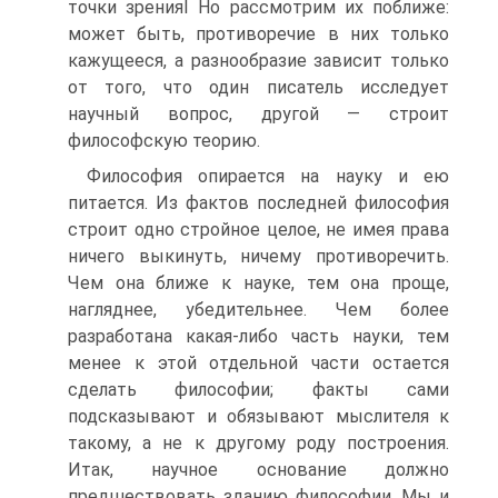
точки зренияI Но рассмотрим их поближе:
может быть, противоречие в них только
кажущееся, а разнообразие зависит только
от того, что один писатель исследует
научный вопрос, другой — строит
философскую теорию.
Философия опирается на науку и ею
питается. Из фактов последней философия
строит одно стройное целое, не имея права
ничего выкинуть, ничему противоречить.
Чем она ближе к науке, тем она проще,
нагляднее, убедительнее. Чем более
разработана какая-либо часть науки, тем
менее к этой отдельной части остается
сделать философии; факты сами
подсказывают и обязывают мыслителя к
такому, а не к другому роду построения.
Итак, научное основание должно
предшествовать зданию философии. Мы и