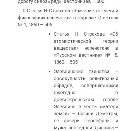
дорогу сквозь ряды австрийцев. —500
0 Статья Н. Страхова «Значение гегелевой
философии» напечатана в журнале «Светоч»
№ 1, 1860.— 505
Статья Н. Страхова «Об
атомистической теории
вещества» напечатана в
«Русском вестнике» № 5,
1860.— 505
Элевсинские таинства —
совокупность религиозных
обрядов, совершавшихся
ежегодно в
древнегреческом городе
Элевсине в честь «матери
земли» — богини Деметры,
ее дочери Персефоны и
мужа последней Диониса.—