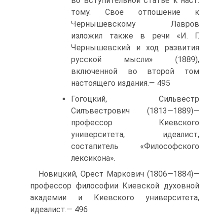
во вступительной статье к наст.
тому. Свое отпошение к
Чернышевскому Лавров
изложил также в речи «И. Г.
Чернышевский и ход развития
русской мысли» (1889),
включенной во второй том
настоящего издания.— 495
Гогоцкий, Сильвестр
Силъвестрович (1813—1889)—
профессор Киевского
университета, идеалист,
состапитель «Философского
лексикона».
Новицкий, Орест Маркович (1806—1884)—
профессор философии Киевской духовной
академии и Киевского университета,
идеалист.— 496