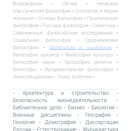
Возрождения
Логика
Немецкая
-
-
классическая философия
Онтология и теория
-
познания
Основы философии
Политическая
-
-
философия
Русская философия
Синектика
-
-
-
Современные философские исследования
-
Социальная философия
Средневековая
-
философия
Философия и социология
-
-
Философия кризиса
Философия культуры
-
-
Философия науки
Философия религии
-
-
Философы
Фундаментальная философия
-
-
Экзистенциализм
Этика, эстетика
-
-
Архитектура и строительство
-
-
Безопасность жизнедеятельности
-
Библиотечное дело
Бизнес
Биология
-
-
-
Военные дисциплины
География
-
-
Геология
Демография
Диссертации
-
-
России
Естествознание
Журналистика
-
-