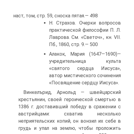
наст, том, стр. 59, сноска пятая.— 498
Н. Страхов. Очерки вопросов
практической философии П. Л.
Лаврова. См. «Светоч»., кн. VII.
Пб., 1860, стр. 9.— 500
Алакок, Мария (1647—1690)—
учредительница культа
«святого сердца Иисуса»,
автор мистического сочинения
«Посвящение сердцу Иисуса».
Винкелърид, Арнольд — швейцарский
крестьянин, своей героической смертью в
1386 г. доставивший победу в сражении с
австрийцами: схватив несколько
неприятельских копий, он вонзил их себе в
грудь и упал на землю, чтобы проложить