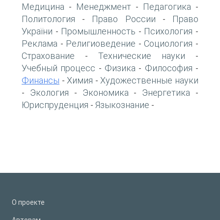
Медицина
Менеджмент
Педагогика
-
-
-
Политология
Право России
Право
-
-
України
Промышленность
Психология
-
-
-
Реклама
Религиоведение
Социология
-
-
-
Страхование
Технические науки
-
-
Учебный процесс
Физика
Философия
-
-
-
Финансы
Химия
Художественные науки
-
-
Экология
Экономика
Энергетика
-
-
-
-
Юриспруденция
Языкознание
-
-
О проекте
Авторам