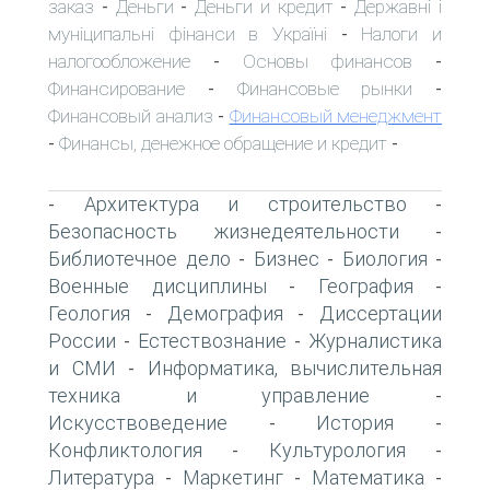
заказ
Деньги
Деньги и кредит
Державні і
-
-
-
муніципальні фінанси в Україні
Налоги и
-
налогообложение
Основы финансов
-
-
Финансирование
Финансовые рынки
-
-
Финансовый анализ
Финансовый менеджмент
-
Финансы, денежное обращение и кредит
-
-
Архитектура и строительство
-
-
Безопасность жизнедеятельности
-
Библиотечное дело
Бизнес
Биология
-
-
-
Военные дисциплины
География
-
-
Геология
Демография
Диссертации
-
-
России
Естествознание
Журналистика
-
-
и СМИ
Информатика, вычислительная
-
техника и управление
-
Искусствоведение
История
-
-
Конфликтология
Культурология
-
-
Литература
Маркетинг
Математика
-
-
-