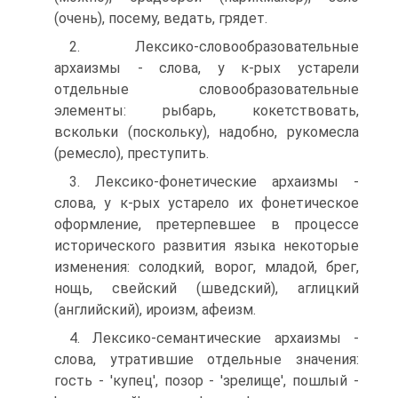
(очень), посему, ведать, грядет.
2. Лексико-словообразовательные
архаизмы - слова, у к-рых устарели
отдельные словообразовательные
элементы: рыбарь, кокетствовать,
вскольки (поскольку), надобно, рукомесла
(ремесло), преступить.
3. Лексико-фонетические архаизмы -
слова, у к-рых устарело их фонетическое
оформление, претерпевшее в процессе
исторического развития языка некоторые
изменения: солодкий, ворог, младой, брег,
нощь, свейский (шведский), аглицкий
(английский), ироизм, афеизм.
4. Лексико-семантические архаизмы -
слова, утратившие отдельные значения:
гость - 'купец', позор - 'зрелище', пошлый -