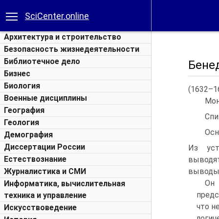
SciCenter.online
Архитектура и строительство
Безопасность жизнедеятельности
Библиотечное дело
Бене
Бизнес
Биология
(1632–1
Военные дисциплины
Мон
География
Спи
Геология
Осн
Демография
Диссертации России
Из уст
Естествознание
выводя
Журналистика и СМИ
выводы 
Он
Информатика, вычислительная
предс
техника и управление
что н
Искусствоведение
логич