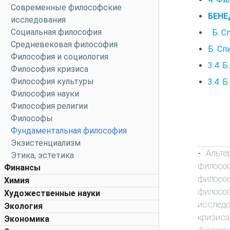
Современные философские
БЕНЕ
исследования
Социальная философия
Б. С
Средневековая философия
Б. Сп
Философия и социология
3.4. 
Философия кризиса
Философия культуры
3.4. 
Философия науки
Философия религии
Философы
Фундаментальная философия
Экзистенциализм
Альте
-
Этика, эстетика
филосо
Финансы
филосо
Химия
филосо
Художественные науки
исследо
Экология
кризиса
Экономика
филосо