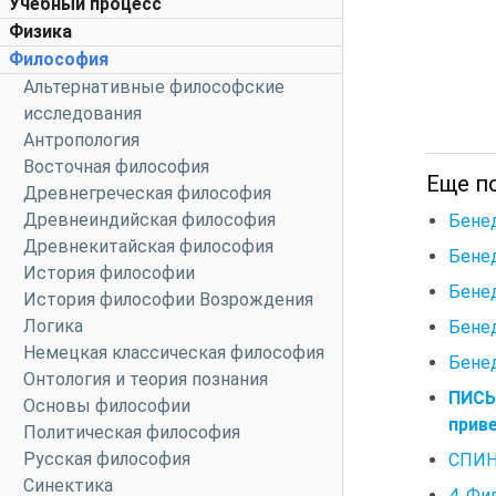
Учебный процесс
Физика
Философия
Альтернативные философские
исследования
Антропология
Восточная философия
Еще п
Древнегреческая философия
Древнеиндийская философия
Бене
Древнекитайская философия
Бенед
История философии
Бенед
История философии Возрождения
Логика
Бене
Немецкая классическая философия
Бенед
Онтология и теория познания
ПИСЬ
Основы философии
прив
Политическая философия
Русская философия
СПИН
Синектика
4. Ф