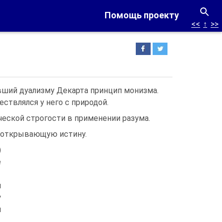
Помощь проекту
<<
↑
>>
вший дуализму Декарта принцип монизма.
ствлялся у него с природой.
ческой строгости в применении разума.
 открывающую истину.
)
е
и
у
я