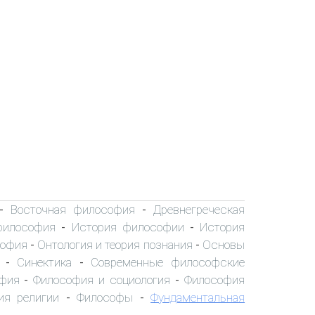
Восточная философия
Древнегреческая
-
-
философия
История философии
История
-
-
софия
Онтология и теория познания
Основы
-
-
Синектика
Современные философские
-
-
офия
Философия и социология
Философия
-
-
ия религии
Философы
Фундаментальная
-
-