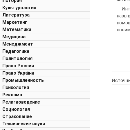
История
Культурология
Инт
Литература
назы
Маркетинг
помощ
Математика
поним
Медицина
Менеджмент
Педагогика
Политология
Право России
Право України
Промышленность
Источни
Психология
Реклама
Религиоведение
Социология
Страхование
Технические науки