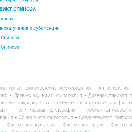
ДИКТ СПИНОЗА
пиноза
иноза: учение о субстанции
Б. Спиноза
Б. Спиноза
рнативные философские исследования
Антропология
-
фия
Древнеиндийская философия
Древнекитайская 
-
-
фии Возрождения
Логика
Немецкая классическая фило
-
-
фии
Политическая философия
Русская философия
-
-
вания
Социальная философия
Средневековая филос
-
-
Философия культуры
Философия науки
Философ
-
-
-
фия
Экзистенциализм
Этика, эстетика