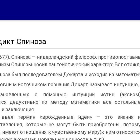
дикт Спиноза
677). Спиноза — нидерландский философ, противопостави
изм Спинозы носил пантеистический характер: Бог отожде
ноза был последователем Декарта и исходил из математи
овным источником познания Декарт называет интуицию,
ановленных с помощью интуиции истин (аксиом
тся дедуктивно по методу математики все остальны
и заключения.
 ввел термин «врожденные идеи» — это знания 
тавления, которые не могут быть приобретены, потом
е имеют отношения к чувственному миру(к ним относятс
еские аксиомы; моральные ценности и т. п.).