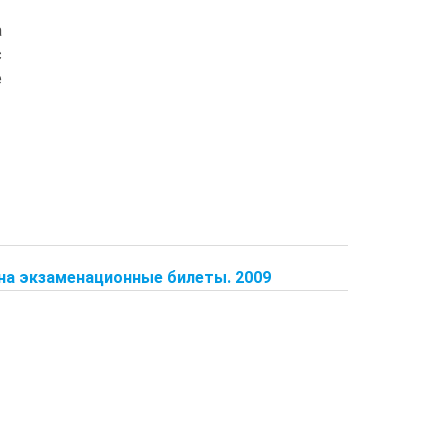
а
с
е
на экзаменационные билеты. 2009