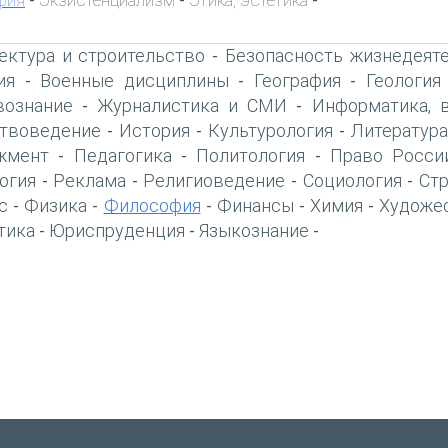
-
-
-
ектура и строительство
Безопасность жизнедеят
-
ия
Военные дисциплины
География
Геология
-
-
-
вознание
Журналистика и СМИ
Информатика, 
-
-
твоведение
История
Культурология
Литература
-
-
-
жмент
Педагогика
Политология
Право Росси
-
-
-
огия
Реклама
Религиоведение
Социология
Ст
-
-
-
-
с
Физика
Философия
Финансы
Химия
Художе
-
-
-
-
-
тика
Юриспруденция
Языкознание
-
-
-