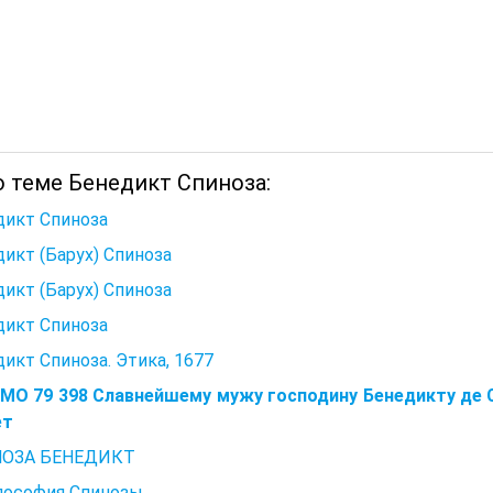
о теме Бенедикт Спиноза:
дикт Спиноза
икт (Барух) Спиноза
икт (Барух) Спиноза
дикт Спиноза
икт Спиноза. Этика, 1677
МО 79 398 Славнейшему мужу господину Бенедикту де С
ет
ОЗА БЕНЕДИКТ
илософия Спинозы