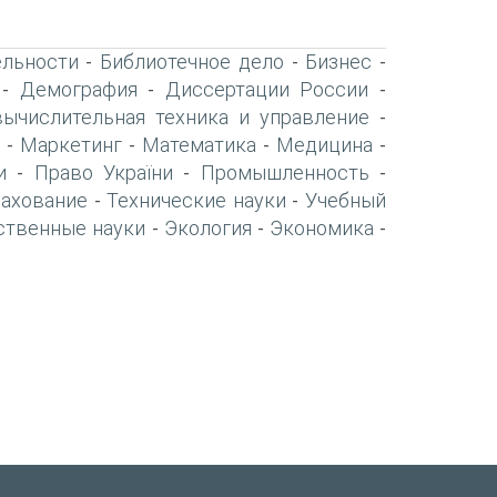
ельности
Библиотечное дело
Бизнес
-
-
-
Демография
Диссертации России
-
-
-
вычислительная техника и управление
-
Маркетинг
Математика
Медицина
-
-
-
-
и
Право України
Промышленность
-
-
-
рахование
Технические науки
Учебный
-
-
ственные науки
Экология
Экономика
-
-
-