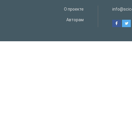
О проекте
info@scice
Авторам