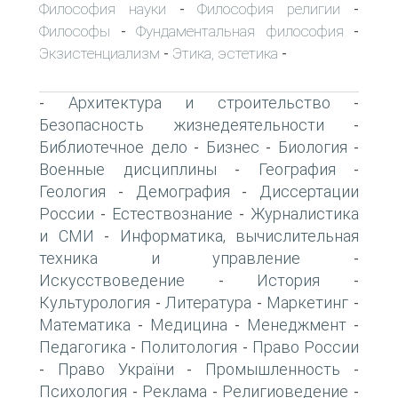
Философия науки
Философия религии
-
-
Философы
Фундаментальная философия
-
-
Экзистенциализм
Этика, эстетика
-
-
Архитектура и строительство
-
-
Безопасность жизнедеятельности
-
Библиотечное дело
Бизнес
Биология
-
-
-
Военные дисциплины
География
-
-
Геология
Демография
Диссертации
-
-
России
Естествознание
Журналистика
-
-
и СМИ
Информатика, вычислительная
-
техника и управление
-
Искусствоведение
История
-
-
Культурология
Литература
Маркетинг
-
-
-
Математика
Медицина
Менеджмент
-
-
-
Педагогика
Политология
Право России
-
-
Право України
Промышленность
-
-
-
Психология
Реклама
Религиоведение
-
-
-