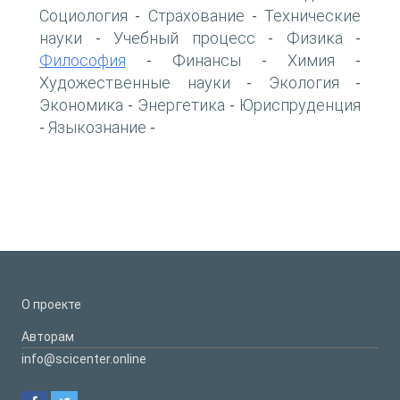
Социология
Страхование
Технические
-
-
науки
Учебный процесс
Физика
-
-
-
Философия
Финансы
Химия
-
-
-
Художественные науки
Экология
-
-
Экономика
Энергетика
Юриспруденция
-
-
Языкознание
-
-
О проекте
Авторам
info@scicenter.online