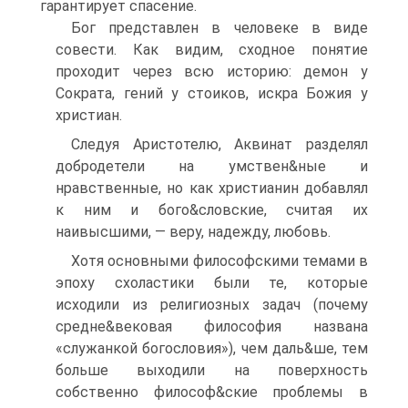
гарантирует спасение.
Бог представлен в человеке в виде
совести. Как видим, сходное понятие
проходит через всю историю: демон у
Сократа, гений у стоиков, искра Божия у
христиан.
Следуя Аристотелю, Аквинат разделял
добродетели на умствен&ные и
нравственные, но как христианин добавлял
к ним и бого&словские, считая их
наивысшими, — веру, надежду, любовь.
Хотя основными философскими темами в
эпоху схоластики были те, которые
исходили из религиозных задач (почему
средне&вековая философия названа
«служанкой богословия»), чем даль&ше, тем
больше выходили на поверхность
собственно философ&ские проблемы в