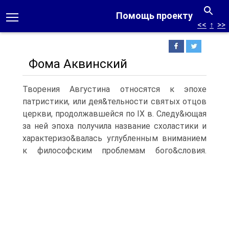
Помощь проекту
<<
↑
>>
Фома Аквинский
Творения Августина относятся к эпохе
патристики, или дея&тельности святых отцов
церкви, продолжавшейся по IX в. Следу&ющая
за ней эпоха получила название схоластики и
характеризо&валась углубленным вниманием
к философским проблемам бого&словия.