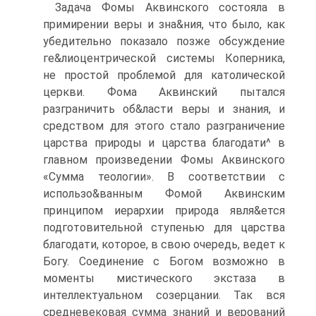
Задача Фомы Аквинского состояла в
примирении веры и зна&ния, что было, как
убедительно показало позже обсуждение
ге&лиоцентрической системы Коперника,
не простой проблемой для католической
церкви. Фома Аквинский пытался
разграничить об&ласти веры и знания, и
средством для этого стало разграничение
царства природы и царства благодати^ в
главном произведении Фомы Аквинского
«Сумма теологии». В соответствии с
использо&ванным Фомой Аквинским
принципом иерархии природа явля&ется
подготовительной ступенью для царства
благодати, которое, в свою очередь, ведет к
Богу. Соединение с Богом возможно в
моменты мистического экстаза в
интеллектуальном созерцании. Так вся
средневековая сумма знаний и верований