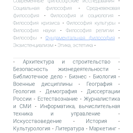
Современные философские исследования
-
Социальная философия
Средневековая
-
философия
Философия и социология
-
-
Философия кризиса
Философия культуры
-
-
Философия науки
Философия религии
-
-
Философы
Фундаментальная философия
-
-
Экзистенциализм
Этика, эстетика
-
-
Архитектура и строительство
-
-
Безопасность жизнедеятельности
-
Библиотечное дело
Бизнес
Биология
-
-
-
Военные дисциплины
География
-
-
Геология
Демография
Диссертации
-
-
России
Естествознание
Журналистика
-
-
и СМИ
Информатика, вычислительная
-
техника и управление
-
Искусствоведение
История
-
-
Культурология
Литература
Маркетинг
-
-
-