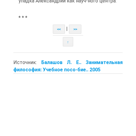
упадка Александрии как науч-ного центра.
* * *
|
<<
>>
↑
Источник:
Балашов Л. Е.. Занимательная
философия: Учебное посо-бие.. 2005