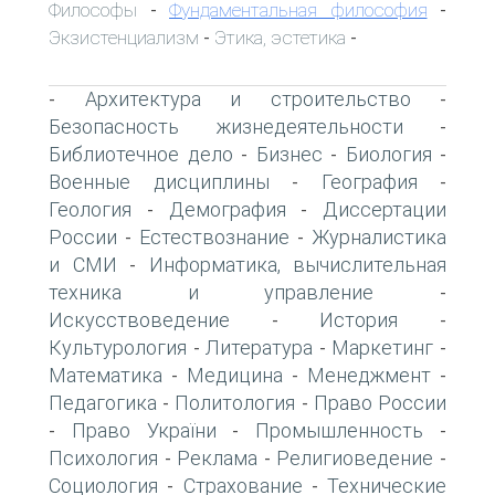
Философы
Фундаментальная философия
-
-
Экзистенциализм
Этика, эстетика
-
-
Архитектура и строительство
-
-
Безопасность жизнедеятельности
-
Библиотечное дело
Бизнес
Биология
-
-
-
Военные дисциплины
География
-
-
Геология
Демография
Диссертации
-
-
России
Естествознание
Журналистика
-
-
и СМИ
Информатика, вычислительная
-
техника и управление
-
Искусствоведение
История
-
-
Культурология
Литература
Маркетинг
-
-
-
Математика
Медицина
Менеджмент
-
-
-
Педагогика
Политология
Право России
-
-
Право України
Промышленность
-
-
-
Психология
Реклама
Религиоведение
-
-
-
Социология
Страхование
Технические
-
-