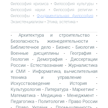
Философия кризиса
Философия культуры
-
-
Философия науки
Философия религии
-
-
Философы
Фундаментальная философия
-
-
Экзистенциализм
Этика, эстетика
-
-
Архитектура и строительство
-
-
Безопасность жизнедеятельности
-
Библиотечное дело
Бизнес
Биология
-
-
-
Военные дисциплины
География
-
-
Геология
Демография
Диссертации
-
-
России
Естествознание
Журналистика
-
-
и СМИ
Информатика, вычислительная
-
техника и управление
-
Искусствоведение
История
-
-
Культурология
Литература
Маркетинг
-
-
-
Математика
Медицина
Менеджмент
-
-
-
Педагогика
Политология
Право России
-
-
Право України
Промышленность
-
-
-