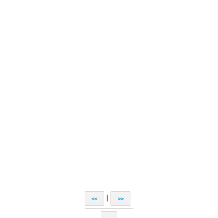
|
<<
>>