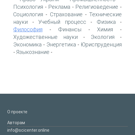
Психология
Реклама
Религиоведение
-
-
-
Социология
Страхование
Технические
-
-
науки
Учебный процесс
Физика
-
-
-
Философия
Финансы
Химия
-
-
-
Художественные науки
Экология
-
-
Экономика
Энергетика
Юриспруденция
-
-
Языкознание
-
-
О проекте
Авторам
info@scicenter.online