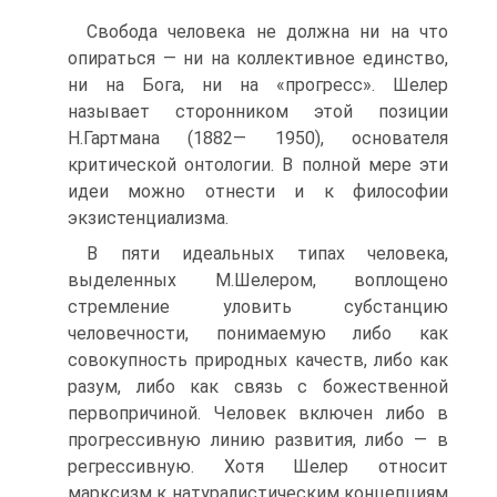
Свобода человека не должна ни на что
опираться — ни на коллективное единство,
ни на Бога, ни на «прогресс». Шелер
называет сторонником этой позиции
Н.Гартмана (1882— 1950), основателя
критической онтологии. В полной мере эти
идеи можно отнести и к философии
экзистенциализма.
В пяти идеальных типах человека,
выделенных М.Шелером, воплощено
стремление уловить субстанцию
человечности, понимаемую либо как
совокупность природных качеств, либо как
разум, либо как связь с божественной
первопричиной. Человек включен либо в
прогрессивную линию развития, либо — в
регрессивную. Хотя Шелер относит
марксизм к натуралистическим концепциям