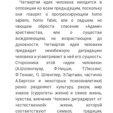
Четвертая идея человека находится в
оппозиции ко всем предыдущим, поскольку
они говорят о прогрессирующем homo
sapiens, homo faber, или о падшем, но
чающем обрести спасение «Адаме»
христианства, или о существе
вожделеющем, но возрастающем до
духовности. Четвертая идея человека
предвидит неизбежную деградацию
человека и усматривает в ней его сущность.
Сторонники этой «идеи человека»
(А.Шопенгауэр, Ф.Ницше, Т.Лессинг,
Ф.Теннис, О. Шпенглер, Э.Гартман, частично
А.Бергсон и некоторые психоаналитики)
резко разделяют культуру, разум, мир
знаков (суррогаты жизни) и самое жизнь,
чувства, влечения. Человек деградирует от
«естественной» жизни, которой
соответствуют символ, традиция,