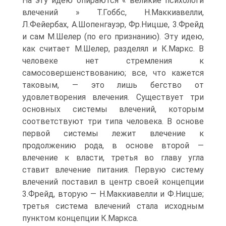
На эту идею опираются « великие психологи
влечений » Т.Гоббс, Н.Маккиавелли,
Л.Фейербах, А.Шопенгауэр, Фр.Ницше, 3.Фрейд
и сам М.Шелер (по его признанию). Эту идею,
как считает М.Шелер, разделял и К.Маркс. В
человеке нет стремления к
самосовершенствованию; все, что кажется
таковым, — это лишь бегство от
удовлетворения влечения. Существует три
основных системы влечений, которым
соответствуют три типа человека. В основе
первой системы лежит влечение к
продолжению рода, в основе второй —
влечение к власти, третья во главу угла
ставит влечение питания. Первую систему
влечений поставил в центр своей концепции
3.Фрейд, вторую — Н.Маккиавелли и Ф.Ницше;
третья система влечений стала исходным
пунктом концепции К.Маркса.