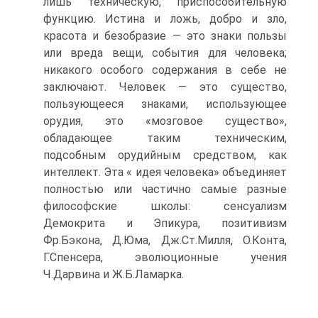
лишь техническую, приспособительную
функцию. Истина и ложь, добро и зло,
красота и безобразие — это знаки пользы
или вреда вещи, события для человека;
никакого особого содержания в себе не
заключают. Человек — это существо,
пользующееся знаками, использующее
орудия, это «мозговое существо»,
обладающее таким техническим,
подсобным орудийным средством, как
интеллект. Эта « идея человека» объединяет
полностью или частично самые разные
философские школы: сенсуализм
Демокрита и Эпикура, позитивизм
Фр.Бэкона, Д.Юма, Дж.Ст.Милля, О.Конта,
Г.Спенсера, эволюционные учения
Ч.Дарвина и Ж.Б.Ламарка.