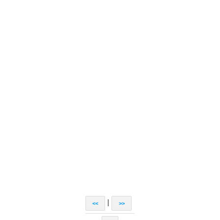
|
<<
>>