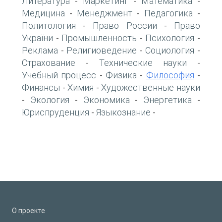
Литература
Маркетинг
Математика
-
-
-
Медицина
Менеджмент
Педагогика
-
-
-
Политология
Право России
Право
-
-
України
Промышленность
Психология
-
-
-
Реклама
Религиоведение
Социология
-
-
-
Страхование
Технические науки
-
-
Учебный процесс
Физика
Философия
-
-
-
Финансы
Химия
Художественные науки
-
-
Экология
Экономика
Энергетика
-
-
-
-
Юриспруденция
Языкознание
-
-
О проекте