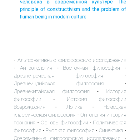
человека в современной культуре The
principle of constructivism and the problem of
human being in modern culture
Альтернативные философские исследования
-
Антропология
Восточная философия
-
-
-
Древнегреческая философия
-
Древнеиндийская философия
-
Древнекитайская философия
История
-
философии
История философии
-
Возрождения
Логика
Немецкая
-
-
классическая философия
Онтология и теория
-
познания
Основы философии
Политическая
-
-
философия
Русская философия
Синектика
-
-
-
Современные философские исследования
-