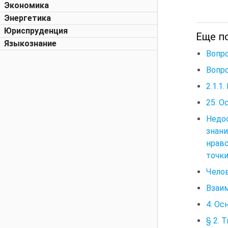
Экономика
Энергетика
Юриспруденция
Еще п
Языкознание
Вопро
Вопро
2.1.1
25. 
Недо
знани
нрав
точки
Челов
Взаи
4. Ос
§ 2. 