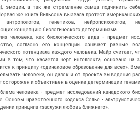
), эмоции, а так же стремление самца подчинить себ
Первая же книга Вильсона вызвала протест американски
 антропологов, генетиков, нейропсихологов, н
ющих концепцию биологического детерминизма.
лиз человека, как биологического вида - предмет исс
нство, согласно его концепции, означает равные во
ического потенциала каждого человека. Майр считает, ч
и в том, что касается черт интеллекта, основано на 
ится к принципу «одинаковое образование для всех». Вме
елывать человека, он далек и от проекта выведения р
г осторожен и объективен в оценке детерминации генами
блема человека - предмет исследований канадского биол
ье. Основы нравственного кодекса Селье - альтруистиче
дении принципа «заслужи любовь ближнего».