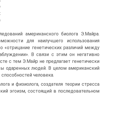
е
х
е
ледований американского биолога Э.Майра.
зможности для наилучшего использования
то «отрицание генетических различий между
заблуждении». В связи с этим он негативно
сте с тем Э.Майр не предлагает генетически
асы одаренных людей. В целом американский
 способностей человека.
ога и физиолога, создателя теории стресса
ский эгоизм, состоящий в последовательном