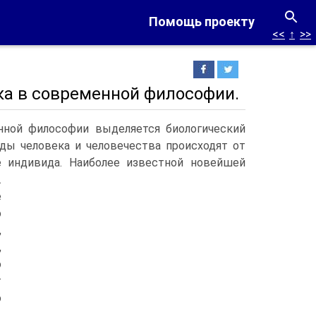
Помощь проекту
<<
↑
>>
ка в современной философии.
нной философии выделяется биологический
ды человека и человечества происходят от
 индивида.
Наиболее известной новейшей
.
е
о
,
,
о
т
о
,