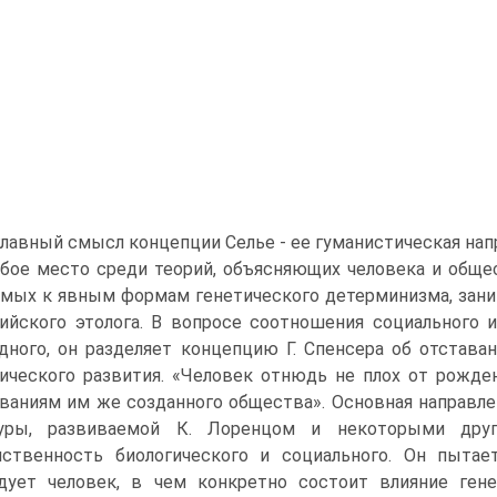
лавный смысл концепции Селье - ее гуманистическая нап
бое место среди теорий, объясняющих человека и обще
мых к явным формам генетического детерминизма, зани
ийского этолога. В вопросе соотношения социального и
дного, он разделяет концепцию Г. Спенсера об отставан
ического развития. «Человек отнюдь не плох от рождени
ваниям им же созданного общества». Основная направле
туры, развиваемой К. Лоренцом и некоторыми други
ственность биологического и социального. Он пытае
дует человек, в чем конкретно состоит влияние гене