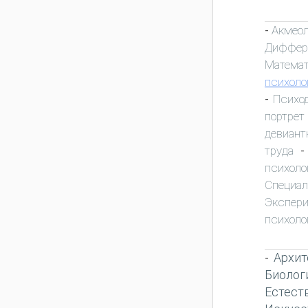
Акмео
-
Диффер
Математ
психоло
Психо
-
портрет
девиант
труда
психоло
Специа
Экспер
психоло
Архит
-
Биолог
Естест