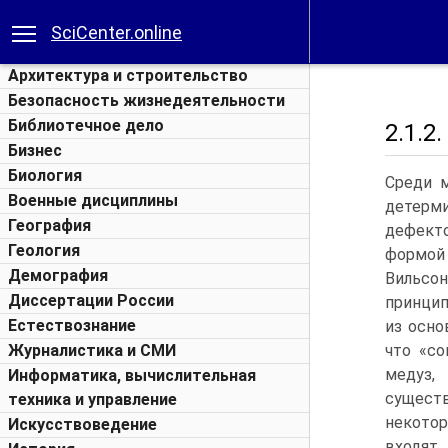
SciCenter.online
Архитектура и строительство
Безопасность жизнедеятельности
Библиотечное дело
2.1.
Бизнес
Биология
Среди 
Военные дисциплины
детерми
География
дефект
Геология
формой 
Демография
Вильсо
Диссертации России
принцип
Естествознание
из осно
Журналистика и СМИ
что «со
медуз,
Информатика, вычислительная
сущест
техника и управление
некотор
Искусствоведение
входят