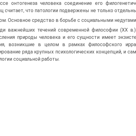
ссе онтогенеза человека соединение его филогенетич
ц считает, что патологии подвержены не только отдельн
ом. Основное средство в борьбе с социальными недугам
ди важнейших течений современной философии (ХХ в.)
ления природы человека и его сущности имеет экзисте
ия, возникшие в целом в рамках философского ирра
рование ряда крупных психологических концепций, и сам
логии социальной работы.