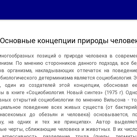
2. Основные концепции природы челове
многообразных позиций о природе человека в совреме
низм. По мнению сторонников данного подхода, все бе
ов организма, накладывающих отпечаток на поведение
биологического детерминизма является социобиология. Э
н, один из создателей этой концепции, обосновал е
ы в книге «Социобиология. Новый синтез» (1975 г). Одн
вных открытий социобиологии по мнению Вильсона - то
циальное поведение всех живых существ (от бактерий
 насекомых до обезьян и человека) основывается, п
ву, на одних и тех же принципах». Автор выделяе
ые черты, сближающие человека и животных. В их числ
 агрессивность, разделение труда (пчелы, термиты