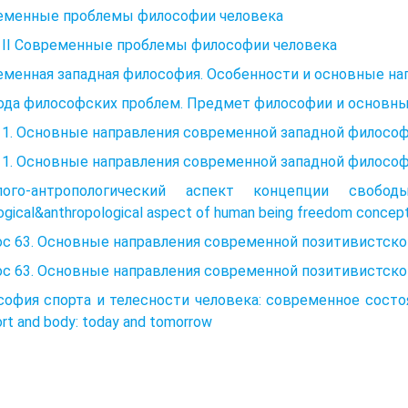
еменные проблемы философии человека
а II Современные проблемы философии человека
менная западная философия. Особенности и основные на
ода философских проблем. Предмет философии и основны
 1. Основные направления современной западной филосо
 1. Основные направления современной западной филосо
лого-антропологический аспект концепции сво
ogical&anthropological aspect of human being freedom conception
ос 63. Основные направления современной позитивистск
ос 63. Основные направления современной позитивистск
офия спорта и телесности человека: современное состо
ort and body: today and tomorrow