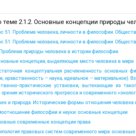
о теме 2.1.2. Основные концепции природы че
с 51. Проблема человека, личности в философии. Общест
с 51. Проблема человека, личности в философии. Общест
. Проблема природы человека в истории философии.
Основные концепции, выделяющие место человека в мире
статочная концептуальная расчлененность основных фи
е, нравственность – наука, идеальное – материальное). В
ственно-практические установки, вытекающие из таког
 зрения исторического прогресса и современного «эколо
ек и природа. Исторические формы отношения человека к
моотношение философии и науки: основные концепции
новные современные концепции права.
Типология правовых систем современного мира: основные