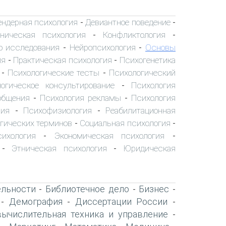
ендерная психология
Девиантное поведение
-
-
ническая психология
Конфликтология
-
-
о исследования
Нейропсихология
Основы
-
-
ия
Практическая психология
Психогенетика
-
-
Психологические тесты
Психологический
-
-
огическое консультирование
Психология
-
общения
Психология рекламы
Психология
-
-
пия
Психофизиология
Реабилитационная
-
-
гических терминов
Социальная психология
-
-
сихология
Экономическая психология
-
-
Этническая психология
Юридическая
-
-
ельности
Библиотечное дело
Бизнес
-
-
-
Демография
Диссертации России
-
-
-
вычислительная техника и управление
-