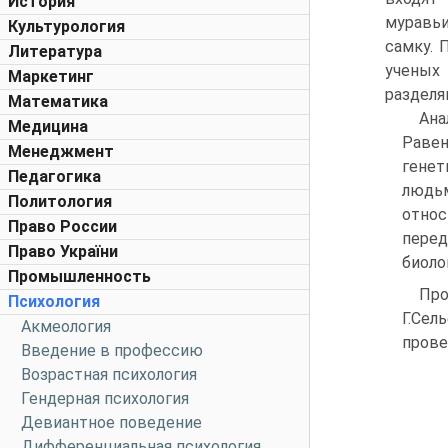
История
муравьи
Культурология
самку. 
Литература
ученых
Маркетинг
разделя
Математика
Ана
Медицина
Раве
Менеджмент
генет
Педагогика
людьм
Политология
относ
Право России
перед
Право України
биоло
Промышленность
Про
Психология
Г.Сел
Акмеология
прове
Введение в профессию
Возрастная психология
Гендерная психология
Девиантное поведение
Дифференциальная психология