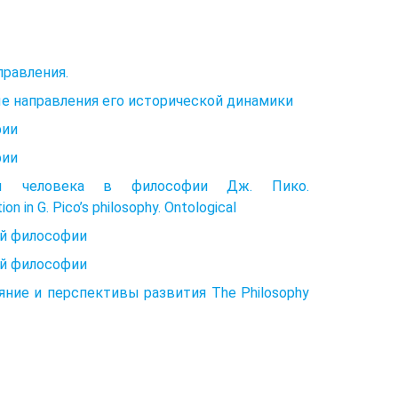
правления.
е направления его исторической динамики
фии
фии
боды человека в философии Дж. Пико.
 in G. Pico’s philosophy. Ontological
ой философии
ой философии
яние и перспективы развития The Philosophy