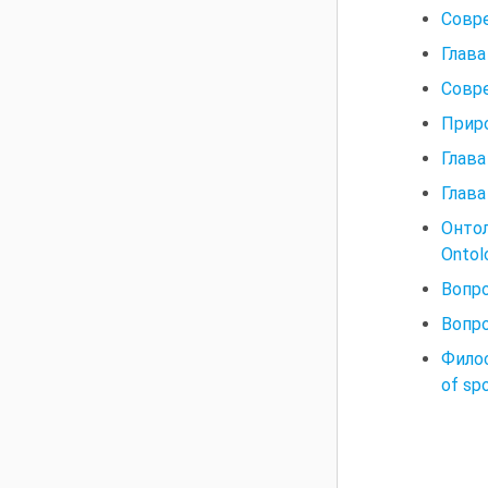
Совр
Глав
Совре
Прир
Глава
Глава
Онто
Ontol
Вопр
Вопр
Филос
of sp