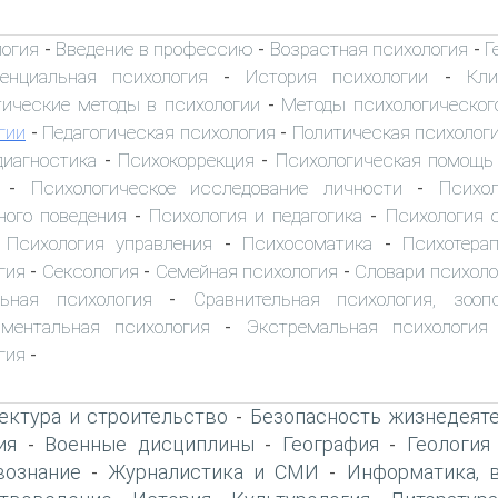
логия
Введение в профессию
Возрастная психология
Г
-
-
-
енциальная психология
История психологии
Кли
-
-
ические методы в психологии
Методы психологическог
-
гии
Педагогическая психология
Политическая психолог
-
-
диагностика
Психокоррекция
Психологическая помощь
-
-
Психологическое исследование личности
Психол
-
-
ного поведения
Психология и педагогика
Психология 
-
-
Психология управления
Психосоматика
Психотера
-
-
-
гия
Сексология
Семейная психология
Словари психоло
-
-
-
льная психология
Сравнительная психология, зооп
-
иментальная психология
Экстремальная психология
-
гия
-
ектура и строительство
Безопасность жизнедеят
-
ия
Военные дисциплины
География
Геология
-
-
-
вознание
Журналистика и СМИ
Информатика, 
-
-