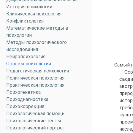
История психологии
Клиническая психология
Конфликтология
Математические методы в
психологии
Методы психологического
исследования
Нейропсихология
Основы психологии
Самый г
Педагогическая психология
Осо
Политическая психология
своди
Практическая психология
австр
Психогенетика
приро
Психодиагностика
истор
Психокоррекция
требо
Психологическая помощь
куль
Психологические тесты
преем
Психологический портрет
насле