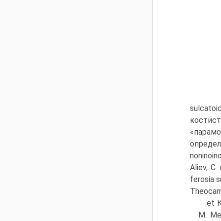
sulcatoi
костист
«парамо
определе
noninoin
Aliev, C.
ferosia s
Theocamp
et К
M. Мей