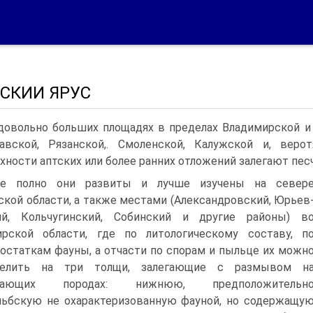
СКИИ ЯРУС
довольно больших площадях в пределах Владимирской и
авской, Рязанской,. Смоленской, Калужской и, веро
хности аптских или более ранних отложений залегают пес­
ее полно они раз­виты и лучше изучены на север
кой области, а также местами (Александровский, Юрьев
ий, Кольчугинский, Собинский и дру­гие районы) в
рской области, где по литологическому соста­ву, п
остаткам фауны, а отчасти по спорам и пыльце их можн
делить на три толщи, залегающие с размывом н
илающих породах: нижнюю, предположительн
ьбскую не охарактери­зованную фауной, но содержащу