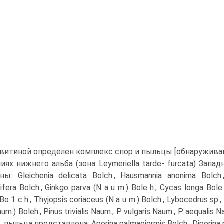
овитиной опре­делен комплекс спор и пыльцы [обнаружи
иях нижнего альба (зона Leymeriella tarde- furcata) Запа
ны: Gleichenia delicata Bolch., Hausmannia anonima Bolch.
ifera Bolch., Ginkgo parva (N a u m.) Bole h., Cycas longa Bole
Bo 1 c h., Thyjopsis coriaceus (N a u m.) Bolch., Lybocedrus sp.
um.) Boleh., Pinus trivialis Naum., P. vulgaris Naum., P. aequalis
h., пыльца представлена: Aporina palmaejormis Bolch., Diporina