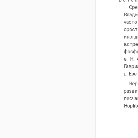
Сре
Влади
част
срост
иногд
встре
фосфо
е, Н.
Гаври
р. Ез
Вер
разви
песча
Hopli