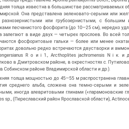
дняя толща известна в большинстве рассматриваемых обл
мирской. Она представлена зеленовато-серыми или же
о разнозернистыми или грубозернистыми, с большим 
ками песчанистого фосфорита (до 10—25 см), нередко уд
а залегают в виде двух — четырех прослоев. Во всей то
чаются фосфоритовые галь­ки — более или менее оката
ритах довольно редко встречаются двустворки и аммониты: 
 engersianus R о и і 1., Arcthoplites jachromensis N і к.
лково в Дмитровском районе, в окрестностях с. Путилово
е в Собинском районе Владимирской области и др.).
хняя толща мощностью до 45—55 м распространена главн
тия среднего альба, сложе­на она темно-серыми и зе
ными, иногда алевритовыми глинами («парамоновские г
tes sp., (Переславский район Ярославской области), Actinoce