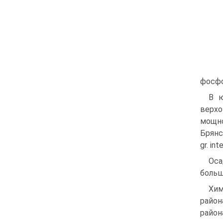
фосфо
В ю
верхо
мощ­н
Брянс
gr. int
Оса
больш
Хим
район
район