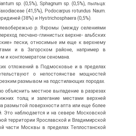
Adiantum sp. (0,5%), Sphag­num sp. (0,5%), пыльца:
Taxodiaceae (41,5%), Podocarpus rotundus Naum.
 перидиней (38%) и Hystrichosphaera (0,5%).
 левобе­режью р. Яхромы (между селениями
переход песчано-глинистых верхне- альбских
нские» пески, относимые им еще к верхнему
тами и в Загорском районе, напри­мер в
ом и конгломератом сеномана.
ких отложений в Подмосковье и в пределах
детельствуют о непостоянстве мощностей
ь резким размывом на подстилающих породах.
о объяснить местное выпадение в разрезах
ижних толщ и залега­ние местами верхней
а размытой поверхности апта или еще более
. Это наблюдается и на севере Мо­сковской
ной территории Ярославской и Владимир­ской
ой части Москвы в пределах Теплостанской