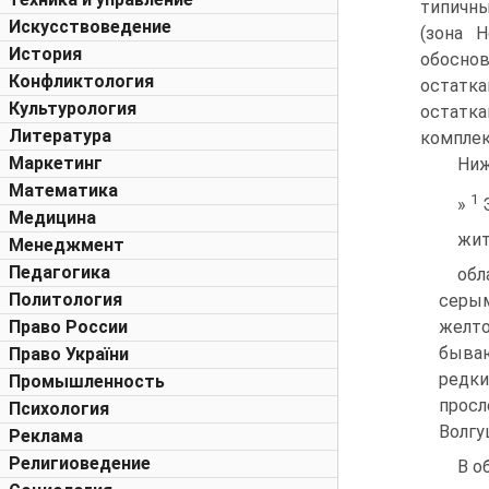
типичны
Искусствоведение
(зона H
История
обоснов
Конфликтология
остатка
Культурология
остатк
Литература
комплек
Маркетинг
Ниж
Математика
1
»
Э
Медицина
жит
Менеджмент
Педагогика
обл
Политология
серым
Право России
желто
бываю
Право України
редк
Промышленность
просл
Психология
Волгу
Реклама
Религиоведение
В о