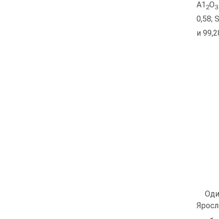
А1
О
2
3
0,58; 
и 99,2
Оди
Яросл