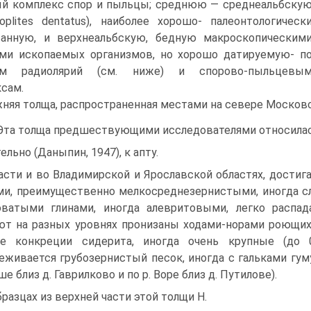
й комплекс спор и пыльцы; среднюю — среднеальбску
oplites dentatus), наиболее хорошо- палеонтологическ
анную, и верхнеальбскую, бедную макроско­пическим
ми ископаемых организмов, но хорошо датируемую- п
ам радиолярий (см. ниже) и спорово-пыльцевы
сам.
няя толща, распространенная местами на севере Москов
та толща предшествующими исследователями относилась,
ельно (Даныпин, 1947), к апту.
асти и во Владимирской и Ярославской областях, достиг
и, преимущественно мелко­среднезернистыми, иногда с
ватыми глинами, иногда алевритовыми, легко распад
т на разных уровнях про­низаны ходами-норами роющих
ие конкреции сидерита, иногда очень крупные (до 
еживается грубозернистый пе­сок, иногда с гальками гум
ше близ д. Гаврилково и по р. Воре близ д. Путилове).
бразцах из верхней части этой толщи Н.