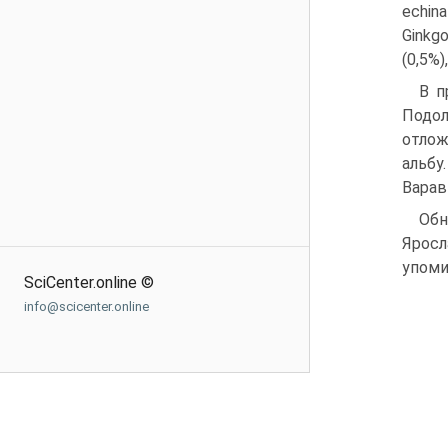
echina
Ginkgo
(0,5%)
В п
Подол
отлож
альб
Варав
Обн
Ярос
упоми
SciCenter.online ©
info@scicenter.online