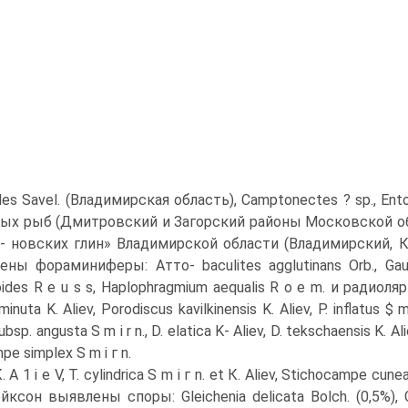
des Savel. (Влади­мирская область), Camptonectes ? sp., Ent
ых рыб (Дмитровский и Загорский районы Московской обл
- новских глин» Владимирской области (Владимирский, К
ны фораминиферы: Атто- baculites agglutinans Orb., Gaudry
oides R e u s s, Haplophragmium aequalis R о e m. и радиолярии
 minuta K. Aliev, Porodiscus kavilkinensis K. Aliev, P. inflatus $ m
ubsp. angusta S m і r n., D. elatica K- Aliev, D. tekschaensis K. Al
e simplex S m і г n.
. А 1 і е V, Т. cylindrica S m і г n. et К. Aliev, Stichocampe cuneatu
ксон выявлены споры: Gleichenia delicata Bolch. (0,5%), G. l