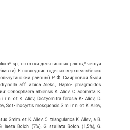
olium^ sp., остатки десятино­гих раков,* чешуя
асти). В последние годы из верхнеальбеких
ольчугинский районы) Р. Ф. Смирновой были
inella aff. albica Aleks., Haplo- phragmoides
: Cenosphaera albiensis K. Aliev, C. adornata K.
 і r n. et K. Aliev, Dictyomitra ferosia K- Aliev, D.
iev, Set- ihocyrtis mosquensis S m і г n. et K. Aliev,
s Smirn. et K. Aliev, 5. triangularica K. Aliev., а В.
aeta Bolch. (7%), G. stellata Bolch. (1,5%), G.