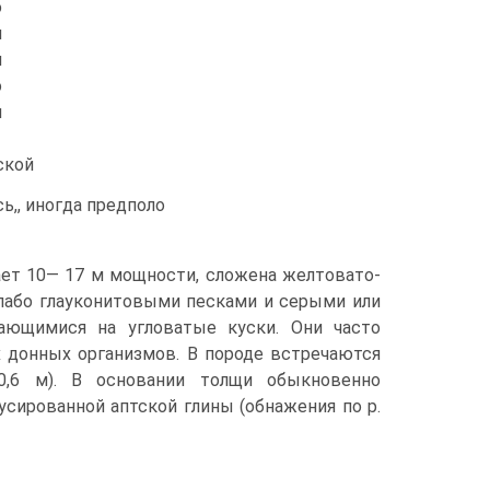
ю
и
и
о
м
ской
, иногда предполо­
ает 10— 17 м мощности, сложена желтовато-
лабо глауконитовыми песками и серыми или
ающи­мися на угловатые куски. Они часто
 донных организмов. В породе встреча­ются
0,6 м). В основании толщи обыкновенно
усированной аптской глины (обнажения по р.