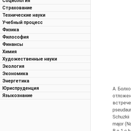
Социология
Страхование
Технические науки
Учебный процесс
Физика
Философия
Финансы
Химия
Художественные науки
Экология
Экономика
Энергетика
Юриспруденция
А. Болх
Языкознание
отложен
встрече
pseudaur
Schuzkii 
major (Na
В о 1 c 