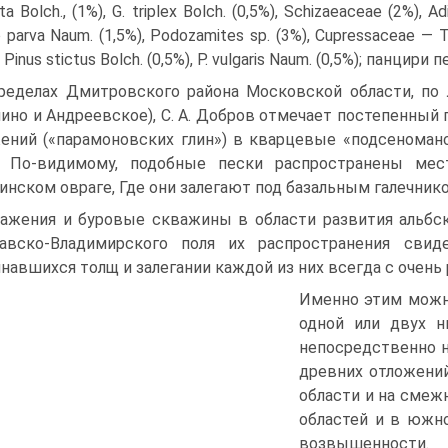
ta Bolch., (1%), G. trip­lex Bolch. (0,5%), Schizaeaceae (2%), 
 parva Naum. (1,5%), Podozamites sp. (3%), Cupressaceae — 
, Pinus stictus Bolch. (0,5%), P. vulgaris Naum. (0,5%); панцири
ределах Дмитровского района Московской области, по
ино и Андреевское), С. А. Добров отмечает постепенный 
ений («парамоновских глин») в кварцевые «подсено­ма
у. По-видимому, подобные пески распространены мес
инском овраге, Где они залегают под базальным галечни­к
ажения и буровые скважины в области развития альбс
лавско-Владимирского поля их распространения сви
навшихся толщ и залегании каждой из них всегда с очен
Именно этим можн
одной или двух н
непосредственно н
древних отложений
области и на смеж
областей и в южн
воз­вышенности.