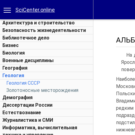
SciCenter.online
Архитектура и строительство
Безопасность жизнедеятельности
Библиотечное дело
АЛЬБ
Бизнес
Биология
На 
Военные дисциплины
Яросл
География
повер
Геология
Наибол
Геология СССР
Московс
Золотоносные месторождения
Польск
Демография
Владими
Диссертации России
редким 
Естествознание
подраз
Журналистика и СМИ
подст
Информатика, вычислительная
нижнеал
техника и управление