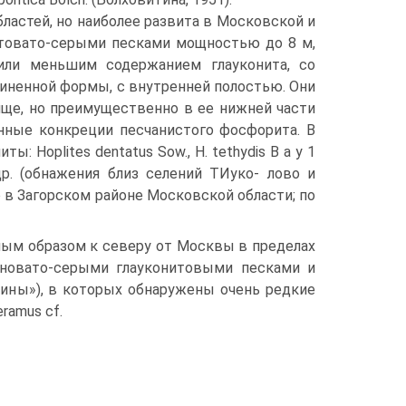
астей, но наиболее развита в Московской и
лтовато-серыми песками мощностью до 8 м,
или меньшим содержанием глауконита, со
линенной формы, с внутренней полостью. Они
лще, но преимущественно в ее нижней части
нные конкреции песчанистого фосфорита. В
Hoplites dentatus Sow., Н. tethydis В а у 1
 и др. (обнажения близ селений ТИуко- лово и
 в Загорском районе Московской области; по
ым об­разом к северу от Москвы в пределах
леновато-серыми глауконитовыми песками и
лины»), в которых обнаружены очень редкие
ramus cf.