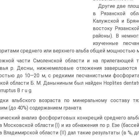
Другие две площ
в Рязанской об
Калужской и Брянс
востоку Рязанско
районы). В немног
изученные песча
ритами среднего или верхнего альба об­щей мощностью м
жной части Смоленской области и на прилегающей те
вья р. Десны, нижнемеловые от­ложения завершаются
остью до 10—20 м, с редкими песчанистыми фосфорита
кой области Б. М. Даныниным был найден Hoplites dentatus
erruptus В г u g.
дки альбского возраста по минеральному составу тя
им (до 40%) содержанием граната.
ический анализ фосфоритовых конкреций среднего альба
а Московской области (I) и из обнажения по р. Езе (бассе
а Владимирской области (II) дал такие результаты (в %, для