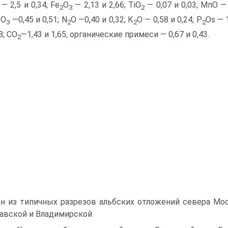
— 2,5 и 0,34; Fe
O
— 2,13 и 2,66; TiO
— 0,07 и 0,03; МпО — 
2
3
2
SO
—0,45 и 0,51; N
O —0,40 и 0,32; К
О — 0,58 и 0,24; P
Os — 1
3
2
2
2
8; СО
—1,43 и 1,65; органические примеси — 0,67 и 0,43.
2
н из типичных разрезов альбских отложений севера Моск
авской и Владимирской