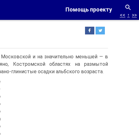
Помощь проекту
<<
↑
>>
 Мо­сковской и на значительно меньшей — в
тяно, Костромской областях на размы­той
чано-глинистые осадки альбского возраста.
е
-
о
о
о
а
о
ю