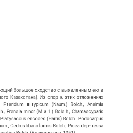
вающий большое сходство с выявленным ею в
дного Казахстана]. Из спор в этих отложениях
, Pteridium ■typicum (Naum.) Bolch., Aneimia
 h., Frenela minor (M a 1.) Bole h., Chamaecyparis
, Platysaccus encodes (Harris) Bolch., Po­docarpus
 Naum., Cedrus libanoformis Bolch., Picea dep- ressa
 pontica Bolch. (Болховитина, 1951).