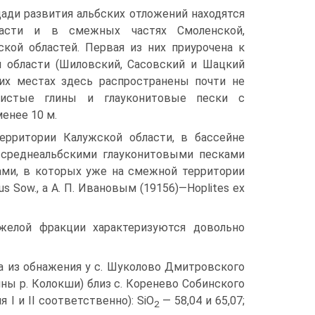
ади развития альбских отложений находятся
ласти и в смежных частях Смоленской,
кой областей. Первая из них приурочена к
й области (Шиловский, Сасовский и Шацкий
их ме­стах здесь распространены почти не
нистые глины и глауконитовые пески с
енее 10 м.
рритории Калужской области, в бассейне
 среднеальбскими глауконитовыми песками
ми, в которых уже на смежной территории
 Sow., а А. П. Ивановым (19156)—Hoplites ex
желой фракции характеризуются довольно
 из об­нажения у с. Шуколово Дмитровского
йны р. Колокши) близ с. Коренево Собинского
 I и II соответственно): SiO
— 58,04 и 65,07;
2