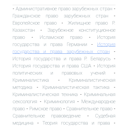
Административное право зарубежных стран
-
-
Гражданское право зарубежных стран
-
Европейское право
Жилищное право Р.
-
Казахстан
Зарубежное конституционное
-
право
Исламское право
История
-
-
государства и права Германии
История
-
государства и права зарубежных стран
-
История государства и права Р. Беларусь
-
История государства и права США
История
-
политических и правовых учений
-
Криминалистика
Криминалистическая
-
методика
Криминалистическая тактика
-
-
Криминалистическая техника
Криминальная
-
сексология
Криминология
Международное
-
-
право
Римское право
Сравнительное право
-
-
-
Сравнительное правоведение
Судебная
-
медицина
Теория государства и права
-
-