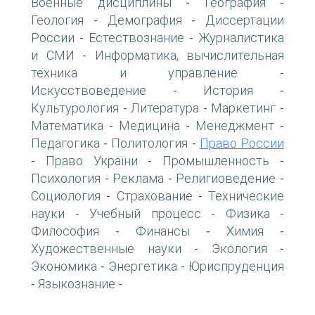
Военные дисциплины
География
-
-
Геология
Демография
Диссертации
-
-
России
Естествознание
Журналистика
-
-
и СМИ
Информатика, вычислительная
-
техника и управление
-
Искусствоведение
История
-
-
Культурология
Литература
Маркетинг
-
-
-
Математика
Медицина
Менеджмент
-
-
-
Педагогика
Политология
Право России
-
-
Право України
Промышленность
-
-
-
Психология
Реклама
Религиоведение
-
-
-
Социология
Страхование
Технические
-
-
науки
Учебный процесс
Физика
-
-
-
Философия
Финансы
Химия
-
-
-
Художественные науки
Экология
-
-
Экономика
Энергетика
Юриспруденция
-
-
Языкознание
-
-