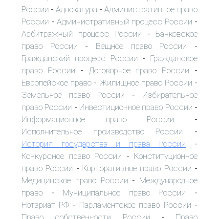
России
Адвокатура
Административное право
-
-
России
Административный процесс России
-
-
Арбитражный процесс России
Банковское
-
право России
Вещное право России
-
-
Гражданский процесс России
Гражданское
-
право России
Договорное право России
-
-
Европейское право
Жилищное право России
-
-
Земельное право России
Избирательное
-
право России
Инвестиционное право России
-
-
Информационное право России
-
Исполнительное производство России
-
История государства и права России
-
Конкурсное право России
Конституционное
-
право России
Корпоративное право России
-
-
Медицинское право России
Международное
-
право
Муниципальное право России
-
-
Нотариат РФ
Парламентское право России
-
-
Право собственности России
Право
-