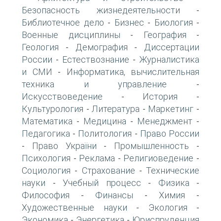
Безопасность жизнедеятельности
-
Библиотечное дело
Бизнес
Биология
-
-
-
Военные дисциплины
География
-
-
Геология
Демография
Диссертации
-
-
России
Естествознание
Журналистика
-
-
и СМИ
Информатика, вычислительная
-
техника и управление
-
Искусствоведение
История
-
-
Культурология
Литература
Маркетинг
-
-
-
Математика
Медицина
Менеджмент
-
-
-
Педагогика
Политология
Право России
-
-
Право України
Промышленность
-
-
-
Психология
Реклама
Религиоведение
-
-
-
Социология
Страхование
Технические
-
-
науки
Учебный процесс
Физика
-
-
-
Философия
Финансы
Химия
-
-
-
Художественные науки
Экология
-
-
Экономика
Энергетика
Юриспруденция
-
-