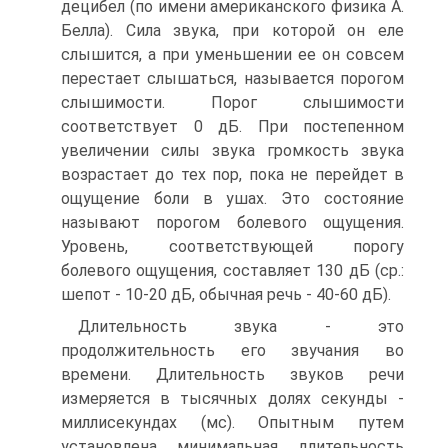
децибел (по имени американского физика А.
Белла). Сила звука, при которой он еле
слышится, а при уменьшении ее он совсем
пере­стает слышаться, называется порогом
слышимости. Порог слыши­мости
соответствует 0 дБ. При постепенном
увеличении силы звука громкость звука
возрастает до тех пор, пока не перейдет в
ощуще­ние боли в ушах. Это состояние
называют порогом болевого ощу­щения.
Уровень, соответствующей порогу
болевого ощущения, со­ставляет 130 дБ (ср.:
шепот - 10-20 дБ, обычная речь - 40-60 дБ).
Длительность звука - это
продолжительность его звучания во
времени. Длительность звуков речи
измеряется в тысячных долях секунды -
миллисекундах (мс). Опытным путем
установлена мини­мальная длительность