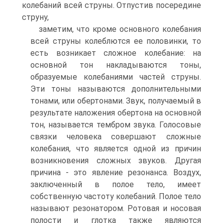
колебаний всей струны. Отпустив посередине
струну,
заметим, что кроме основного колебания
всей струны колеблются ее половинки, то
есть возникает сложное колебание: на
основной тон накладываются тоны,
образуемые колебаниями частей струны.
Эти тоны называются дополнительными
тонами, или обертонами. Звук, получаемый в
результате наложения обертона на основной
тон, называется тембром звука. Голосовые
связки человека совер­шают сложные
колебания, что является одной из причин
возникно­вения сложных звуков. Другая
причина - это явление резонанса. Воздух,
заключенный в полое тело, имеет
собственную частоту ко­лебаний. Полое тело
называют резонатором. Ротовая и носовая
по­лости и глотка также являются