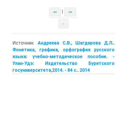
|
<<
>>
↑
Источник:
Андреева С.В., Шагдарова Д.Л..
Фонетика, графика, орфография русского
языка: учеб­но-методическое пособие. -
Улан-Удэ: Издательство Бурят­ского
госуниверситета,2014. - 84 с.. 2014