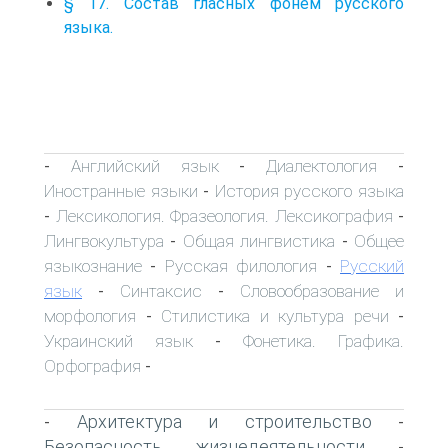
§ 17. Состав гласных фонем русского
языка.
Английский язык
Диалектология
-
-
-
Иностранные языки
История русского языка
-
Лексикология. Фразеология. Лексикография
-
-
Лингвокультура
Общая лингвистика
Общее
-
-
языкознание
Русская филология
Русский
-
-
язык
Синтаксис
Словообразование и
-
-
морфология
Стилистика и культура речи
-
-
Украинский язык
Фонетика. Графика.
-
Орфография
-
Архитектура и строительство
-
-
Безопасность жизнедеятельности
-