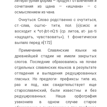
литературная форма — продукт отвлечения и
сочетания из щана — «ишчана» — с
осмыслением из чана.
Очнуться. Слово родственно с очутиться,
ст.-слав, оштю- тити, пол. (о)сисіс и
восходит к *ot-jbt-nQ:ti (ср. литов, at- jus-ti
«ощущать, чувствовать»); t фонетически
выпало перед п[172].
Примечание. Славянские языки на
древнейшей стадии не имели закрытых
слогов. Последние образовались на почве
отдельных славянских языков в результате
отпадения и выпадения редуцированных
гласных. Но предлоги- префиксы типа из,
раз и под., как свидетельствует еще
старославянский, были известны и без
редуцированных. Наша орфография
узаконила в одном случае старое