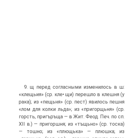
9. щ перед согласными изменилось в ш:
«клещьия» (ср. кле• щи) перешло в клешня (у
рака); из «пещьня» (ср. пест) явилось пешня
«лом для колки льда»; из «пригорщьня» (ср.
горсть, пригъръща — в Жит. Феод. Печ. по сп.
XII в.) — пригоршня; из «тъщьно» (ср. тоска)
— тошно; из «плющька» — плюшка; из