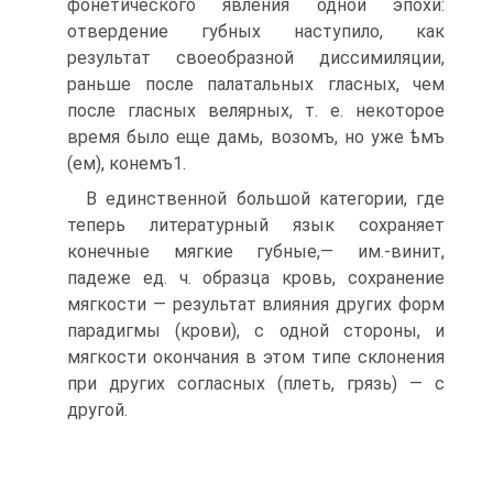
фонетического явления одной эпохи:
отвердение губных наступило, как
результат своеобразной диссимиляции,
раньше после палатальных гласных, чем
после гласных велярных, т. е. некоторое
время было еще дамь, возомъ, но уже ѣмъ
(ем), конемъ1.
В единственной большой категории, где
теперь литературный язык сохраняет
конечные мягкие губные,— им.-винит,
падеже ед. ч. образца кровь, сохранение
мягкости — результат влияния других форм
парадигмы (крови), с одной стороны, и
мягкости окончания в этом типе склонения
при других согласных (плеть, грязь) — с
другой.