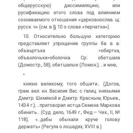
общерусскую) диссимиляцию, или
русификацию этого слова под влиянием
сознаваемого отношения «церковнослав. щ:
русск. ч» (см. в § 10 о слове «перчатка»).
10. Относительно большую категорию
представляет упрощение группы бв в в:
объвьртъка >обертка,
объволочька>оболочка. Ср.: обетшала
(Домостр., 58); обетшалые (Ломон.); ...и мне,
•
князю великому, того обшити... (Догов,
грам. вел. кн. Василия Вас. с галиц. князьями
Дмитр. Шемякой и Дмитр. Красным, Юрьев.,
1434 г.); ...приговорил истца Семена Маркова
обинить... (Суд. дело, 1649 г., Фед.— Чех., II, №
118); «...дабы обыкали круче голову
держать» (Регула о лошадях, XVIII в.).