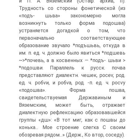
и П. А. Вяземский (Остаф. архив, II).
Трудность со стороны фонетической (из
«подъ- шьва» закономерно могла
возникнуть только форма подошва)
устраняется догадкой о том, что
первоначально соответствующее
образование звучало *подъшьвь, откуда в
им. п. ед. ч. должно было явиться *подшевь
~>*почевь, а в косвенных — *подъ- шьви >
*подошви. Параллель к русск. почва
представляют диалектн. чешек, росеѵ, род.
ед. ч. робѵи, и робѵа, род. -п. ед. ч. росѵу
«подошва». Форма пошва,
свидетельствуемая Державиным и
Вяземским, может быть, отражает
диалектную рефлексацию образовавшейся
группы «дш»: «В тот миг, как с пошвы до
конька... Мое строение слегка С своим
обозревая рядом...» (Держ., Ко втор, соседу).