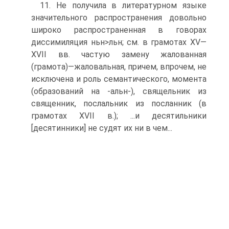
11. Не получила в литературном языке
значительного распространения довольно
широко распространенная в говорах
диссимиляция ньн>льн; см. в грамотах XV—
XVII вв. частую замену жалованная
(грамота)—жаловальная, причем, впрочем, не
исключена и роль семантического, момента
(образований на -альн-), свящельник из
священник, послальник из посланник (в
грамотах XVII в.); ...и десятильники
[десятинники] не судят их ни в чем...