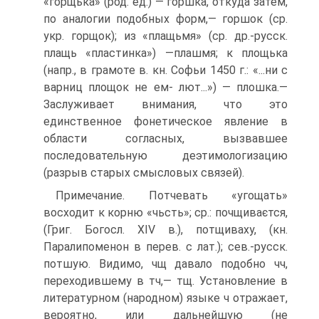
«горщька» (род. ед.) — горшка, откуда затем,
по аналогии подобных форм,— горшок (ср.
укр. горщок); из «плащьмя» (ср. др.-русск.
плащь «пластинка») —плашмя; к площька
(напр., в грамоте в. кн. Софьи 1450 г.: «...ни с
варниц площок не ем- лют...») — плошка.—
Заслуживает внимания, что это
единственное фонетическое явление в
области согласных, вызвавшее
последовательную деэтимологизацию
(разрыв старых смысловых связей).
Примечание. Потчевать «угощать»
восходит к корню «чьсть»; ср.: почщиваєтся,
(Григ. Богосл. XIV в.), потщиваху, (кн.
Паралипоменон в перев. с лат.); сев.-русск.
потшую. Видимо, чщ давало подобно чч,
переходившему в тч,— тщ. Установление в
литературном (народном) языке ч отражает,
вероятно, или дальнейшую (не