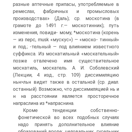
разные аптечные припасы, употребляемые в
ремеслах, фабричных и промысловых
производствах» (Даль); ср. москотина (в
грамоте до 1491 г.— москотинник); путь
изменения, повиди- мому, *москотина (корень
— из перс, musk «мускус») — «моско- тинный»
и под.; -тельный — под влиянием известного
суффикса. Из москатильный «москательный»
позже отвлечено имя существительное
москатиль, москатель. А. И. Соболевский
(Лекции, 4 изд., стр. 109) диссимиляцию
ньн>льн видит также в остальной (ср. диал.
останный). Возможно, что диссимиляцией нь и
н на расстоянии является просторечное
напраслина из *напраснина.
Кроме тенденции собственно-
фонетической во всех подобных случаях
надо принять дополнительное влияние
образований вроде: целовальник, гусельник