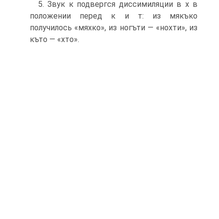
5. Звук к подвергся диссимиляции в х в
положении перед к и т: из мякъко
получилось «мяхко», из ногъти — «нохти», из
къто — «хто».