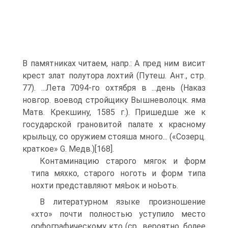
В памятниках читаем, напр.: А пред ним висит
крест злат полутора лохтий (Путеш. Ант., стр.
77). ...Лета 7094-го охтября в ...день (Наказ
новгор. воевод стройщику Вышневолоцк. яма
Матв. Крекшину, 1585 г.). Пришедше же к
государской грановитой палате х красному
крыльцу, со оружием стояша много... («Созерц.
краткое» G. Медв.)[168].
Контаминацию старого мягок и форм
типа мяхко, старого ноготь и форм типа
нохти представляют мяЬок и ноЬоть.
В литературном языке произношение
«хто» почти полностью уступило место
орфографическому кто (ср., вероятно, более