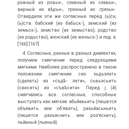
ровный из ровьн-, славный из славьн-,
верный из вѣрьн-, грязный из грязьн-.
Отвердели эти же согласные перед (ь)ск,
(ь)ств: бабский (из бабьск-), земский (из
земьск-), земство (из земьство), родство
(из родьство), женский (из женьск-) и под. а.
[166] [167]
4. Согласные, разные в разных диалектах,
получили смягчение перед следующими
мягкими. Наиболее распространено в таком
положении смягчение сиз: зьдьэлать
(сделать) из «съдѣ- лати», сьвьэсьить
(свесить) из «съвѣсити». Перед j (й)
смягчались все согласные, способные
выступать как мягкие: абьйавьить (пишется
объявить или об’явить), разьйасьньить
(пишется разъяснить или роз’яснить),
пьйаный (пьяный).