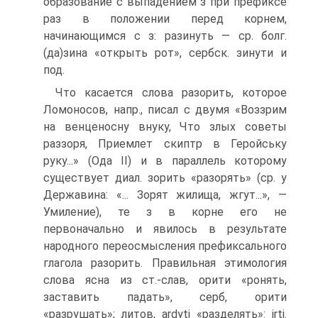
образование с выпадением з при префиксе
раз в положении перед корнем,
начинающимся с з: разинуть — ср. болг.
(да)зина «открыть рот», сербск. зинути и
под.
Что касается слова разорить, которое
Ломоносов, напр., писал с двумя «Воззрим
на венценосну внуку, Что злых советы
раззоря, Приемлет скиптр в Геройську
руку...» (Ода II) и в параллель которому
существует диал. зорить «разорять» (ср. у
Державина: «... Зорят жилища, жгут...», —
Умиление), те з в корне его не
первоначально и явилось в результате
народного переосмысления префиксального
глагола разорить. Правильная этимология
слова ясна из ст.-слав, орити «ронять,
заставить падать», серб, орити
«разрушать»; литов, ardyti «разделять»: irti.