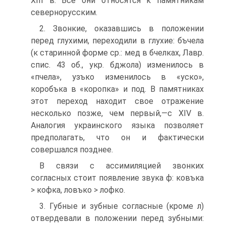
XIII в. Все они относятся к памятникам
севернорусским.
2. Звонкие, оказавшись в положении
перед глухими, переходили в глухие: бъчела
(к старинной форме ср.: мед в бчелках, Лавр.
спис. 43 об., укр. бджола) изменилось в
«пчела», узъко изменилось в «уско»,
коробъка в «коропка» и под. В памятниках
этот переход находит свое отражение
несколько позже, чем первый,—с XIV в.
Аналогия украинского языка позволяет
предполагать, что он и фактически
совершался позднее.
В связи с ассимиляцией звонких
согласных стоит появление звука ф: ковъка
> кофка, ловъко > лофко.
3. Губные и зубные согласные (кроме л)
отвердевали в положении перед зубными: