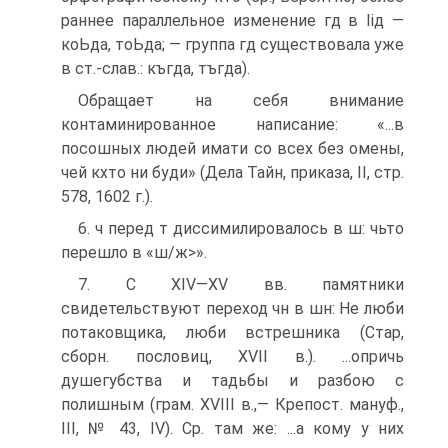
раннее параллельное изменение гд в Іід —
коЬда, тоЬда; — группа гд существовала уже
в ст.-слав.: къгда, тъгда).
Обращает на себя внимание
контаминированное написание: «...в
посошных людей имати со всех без омены,
чей кхто ни буди» (Дела Тайн, приказа, II, стр.
578, 1602 г.).
6. ч перед т диссимилировалось в ш: чьто
перешло в «ш/ж>».
7. С XIV—XV вв. памятники
свидетельствуют переход чн в шн: Не люби
потаковщика, люби встрешника (Стар,
сборн. пословиц, XVII в.). ...опричь
душегубства и тадьбы и разбою с
полишным (грам. XVIII в.,— Крепост. мануф.,
III, № 43, IV). Ср. там же: ...а кому у них