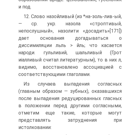
и под.
12. Слово назойливый (из *на-золь-лив-ый,
— ср. укр. назола «строптивый,
непослушный», назолити «досадить»[171])
дает основания догадываться о
диссимиляции льль > йль; что касается
народи. гульливий, шальливый (Грот
иіалливый считал литературным), то в них л,
видимо, восстановлено ассоциацией с
соответствующими глаголами.
Из случаев выпадения согласных
(главным образом — зубных), оказавшихся
после выпадения редуцированных гласных
в положении перед другими согласными,
отметим еще такие, которые могут
представлять затруднения при
истолковании: