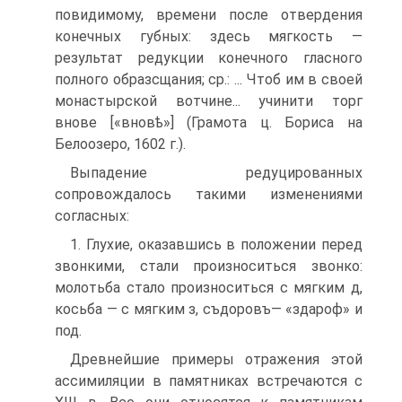
повидимому, времени после отвердения
конечных губных: здесь мягкость —
результат редукции конечного гласного
полного образсщания; ср.: ... Чтоб им в своей
монастырской вотчине... учинити торг
внове [«вновѣ»] (Грамота ц. Бориса на
Белоозеро, 1602 г.).
Выпадение редуцированных
сопровождалось такими изменениями
согласных:
1. Глухие, оказавшись в положении перед
звонкими, стали произноситься звонко:
молотьба стало произноситься с мягким д,
косьба — с мягким з, съдоровъ— «здароф» и
под.
Древнейшие примеры отражения этой
ассимиляции в памятниках встречаются с