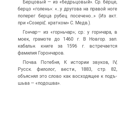
Берцовый — из «бедрьцовый». Ср. бёрце,
берцо «голень»: «...у другова на правой ноге
поперег берца рубец посечено...» (Из акт.
при «Созері£. кратком» С. Медв.).
Гончар— из «горньчар»; ср.: у горнчара, в
моек, грамоте до 1460 г. В Новгор. зап.
кабальн. книге за 1596 г. встречается
фамилия Горончаров.
Почва. Потебня, К истории звуков, IV,
Русск. филолог, вести., 1883, стр. 82,
объяснял это слово как восходящее к подъ-
шьва — «подошва».