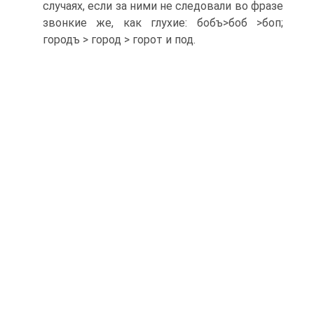
случаях, если за ними не следовали во фразе
звонкие же, как глухие: бобъ>боб >боп;
городъ > город > горот и под.