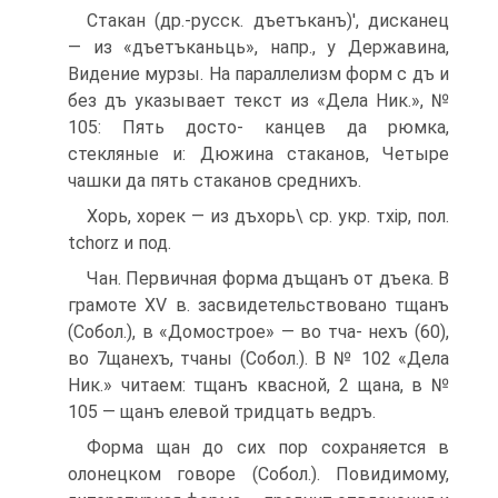
Стакан (др.-русск. дъетъканъ)', дисканец
— из «дъетъканьць», напр., у Державина,
Видение мурзы. На параллелизм форм с дъ и
без дъ указывает текст из «Дела Ник.», №
105: Пять досто- канцев да рюмка,
стекляные и: Дюжина стаканов, Четыре
чашки да пять стаканов среднихъ.
Хорь, хорек — из дъхорь\ ср. укр. тхір, пол.
tchorz и под.
Чан. Первичная форма дъщанъ от дъека. В
грамоте XV в. засвидетельствовано тщанъ
(Собол.), в «Домострое» — во тча- нехъ (60),
во 7щанехъ, тчаны (Собол.). В № 102 «Дела
Ник.» читаем: тщанъ квасной, 2 щана, в №
105 — щанъ елевой тридцать ведръ.
Форма щан до сих пор сохраняется в
олонецком говоре (Собол.). Повидимому,