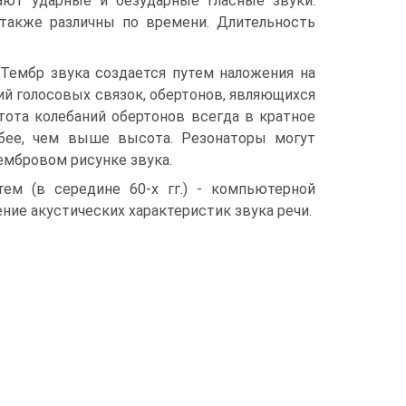
ают ударные и безударные гласные звуки.
 также различны по времени. Длительность
Тембр звука создается путем наложения на
ий голосовых связок, обертонов, являющихся
тота колебаний обертонов всегда в кратное
абее, чем выше высота. Резонаторы могут
ембровом рисунке звука.
атем (в середине 60-х гг.) - компьютерной
ние акустических характеристик звука речи.