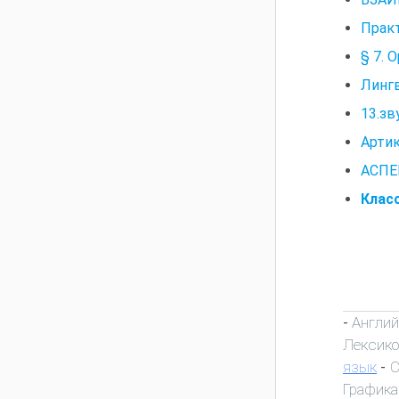
Практ
§ 7. 
Лингв
13.зв
Артик
АСПЕ
Клас
Англий
-
Лексик
язык
С
-
Графика