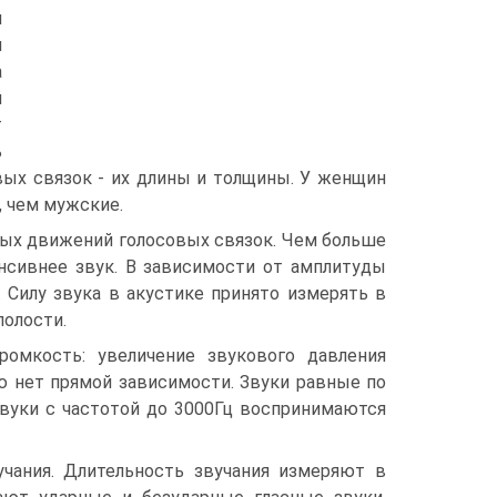
м
я
а
й
т
ь
вых связок - их длины и толщины. У женщин
, чем мужские.
ных движений голосовых связок. Чем больше
енсивнее звук. В зависимости от амплитуды
 Силу звука в акустике принято измерять в
полости.
омкость: увеличение звукового давления
ю нет прямой зависимости. Звуки равные по
звуки с частотой до 3000Гц воспринимаются
учания. Длительность звучания измеряют в