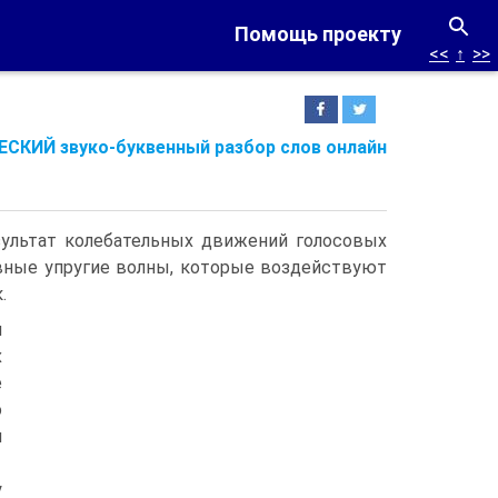
Помощь проекту
<<
↑
>>
СКИЙ звуко-буквенный разбор слов онлайн
зультат колебательных движений голосовых
вные упругие волны, которые воздействуют
.
и
х
е
о
и
у