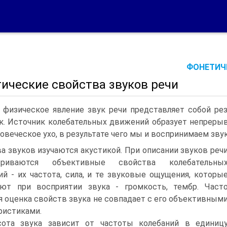
ФОНЕТИЧЕ
ические свойства звуков речи
 физическое явление звук речи представляет собой ре
к. Источник колебательных движений образует непреры
ловеческое ухо, в результате чего мы и воспринимаем звук
а звуков изучаются акустикой. При описании звуков реч
триваются объективные свойства колебательны
й - их частота, сила, и те звуковые ощущения, которы
ают при восприятии звука - громкость, тембр. Част
я оценка свойств звука не совпадает с его объективным
ристиками.
ота звука зависит от частоты колебаний в единиц