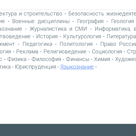
ектура и строительство
Безопасность жизнедеят
-
ия
Военные дисциплины
География
Геология
-
-
-
вознание
Журналистика и СМИ
Информатика, 
-
-
твоведение
История
Культурология
Литература
-
-
-
жмент
Педагогика
Политология
Право Росси
-
-
-
огия
Реклама
Религиоведение
Социология
Ст
-
-
-
-
с
Физика
Философия
Финансы
Химия
Художе
-
-
-
-
-
тика
Юриспруденция
Языкознание
-
-
-