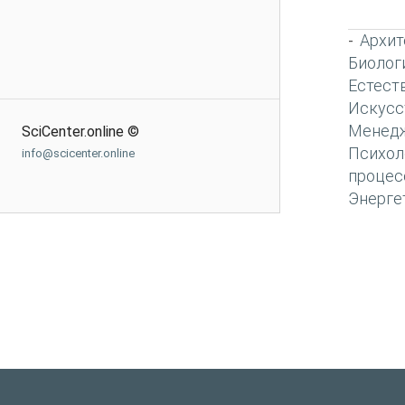
Архит
-
Биолог
Естест
Искусс
Менед
SciCenter.online ©
Психол
info@scicenter.online
процес
Энерге