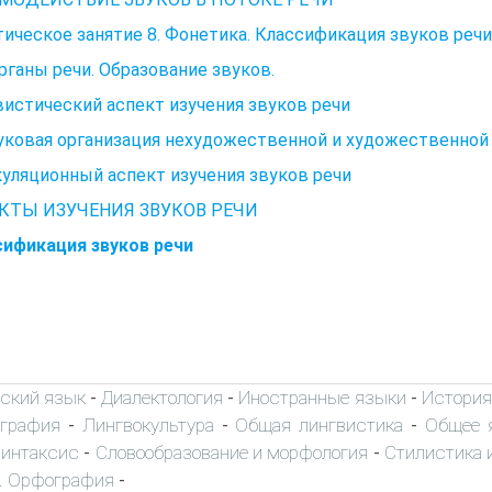
ическое занятие 8. Фонетика. Классификация звуков речи
Органы речи. Образование звуков.
истический аспект изучения звуков речи
уковая организация нехудожественной и художественной 
уляционный аспект изучения звуков речи
КТЫ ИЗУЧЕНИЯ ЗВУКОВ РЕЧИ
сификация звуков речи
ский язык
Диалектология
Иностранные языки
История
-
-
-
ография
Лингвокультура
Общая лингвистика
Общее 
-
-
-
интаксис
Словообразование и морфология
Стилистика и
-
-
. Орфография
-