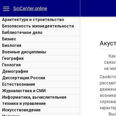
SciCenter.online
Архитектура и строительство
Безопасность жизнедеятельности
Библиотечное дело
Бизнес
Акуст
Биология
Военные дисциплины
Как
География
связо
Геология
на че
Демография
Свойств
Диссертации России
рассма
Естествознание
движени
Журналистика и СМИ
возник
Информатика, вычислительная
слухова
техника и управление
характе
Искусствоведение
Выс