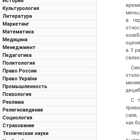
История
време
Культурология
меньш
Литература
в ге
Маркетинг
отно
Математика
колеб
Медицина
оцени
Менеджмент
в 3 р
Педагогика
связк
Политология
Сил
Право России
откло
Право України
меняе
Промышленность
дециб
Психология
С т
Реклама
приво
Религиоведение
силе,
Социология
как б
Страхование
Зву
Технические науки