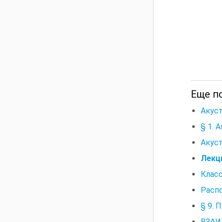
Еще по
Акуст
§ 1. 
Акуст
Лекци
Клас
Расп
§ 9. 
ВЗАИ