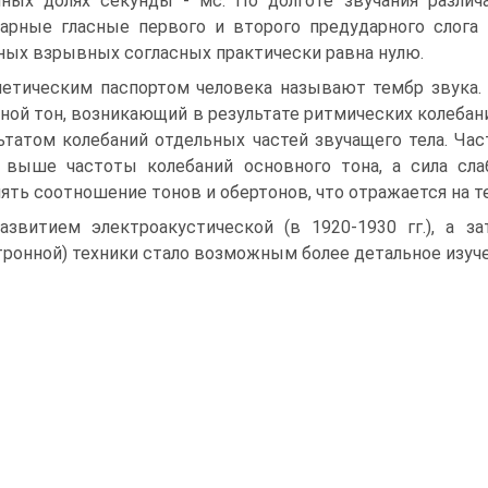
ных долях секунды - мс. По долготе звучания различ
арные гласные первого и второго предударного слога
ых взрывных согласных практически равна нулю.
етическим паспортом человека называют тембр звука. 
ной тон, возникающий в результате ритмических колебан
ьтатом колебаний отдельных частей звучащего тела. Час
 выше частоты колебаний основного тона, а сила сл
ять соотношение тонов и обертонов, что отражается на т
азвитием электроакустической (в 1920-1930 гг.), а з
тронной) техники стало возможным более детальное изуче