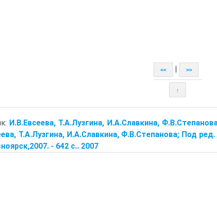
|
<<
>>
↑
ик:
И.В.Евсеева, Т.А.Лузгина, И.А.Славкина, Ф.В.Степано
еева, Т.А.Лузгина, И.А.Славкина, Ф.В.Степанова; Под ре
сноярск,2007. - 642 с.. 2007