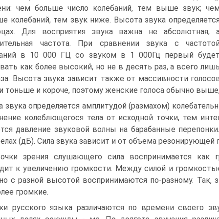
ни: чем больше число колебаний, тем выше звук; че
е колебаний, тем звук ниже. Высота звука определяетс
рцах. Для восприятия звука важна не абсолютная, 
сительная частота. При сравнении звука с частото
аний в 10 000 ГЦ со звуком в 1 000Гц первый буде
вать как более высокий, но не в десять раз, а всего лиш
аза. Высота звука зависит также от массивности голосо
и тоньше и короче, поэтому женские голоса обычно выше
а звука определяется амплитудой (размахом) колебатель
нение колеблющегося тела от исходной точки, тем инт
тся давление звуковой волны на барабанные перепонки.
елах (дБ). Сила звука зависит и от объема резонирующей 
очки зрения слушающего сила воспринимается как гр
дит к увеличению громкости. Между силой и громкость
 но с разной высотой воспринимаются по-разному. Так, 
олее громкие.
ки русского языка различаются по времени своего зв