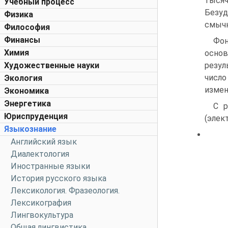
тысяч
Учебный процесс
Безуд
Физика
смычн
Философия
Финансы
Фон
Химия
основ
Художественные науки
резул
число
Экология
измен
Экономика
Энергетика
С р
Юриспруденция
(элек
Языкознание
Английский язык
Диалектология
Иностранные языки
История русского языка
Лексикология. Фразеология.
Лексикография
Лингвокультура
Общая лингвистика