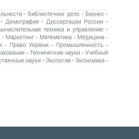
ельности
Библиотечное дело
Бизнес
-
-
-
Демография
Диссертации России
-
-
-
вычислительная техника и управление
-
Маркетинг
Математика
Медицина
-
-
-
-
и
Право України
Промышленность
-
-
-
рахование
Технические науки
Учебный
-
-
ственные науки
Экология
Экономика
-
-
-