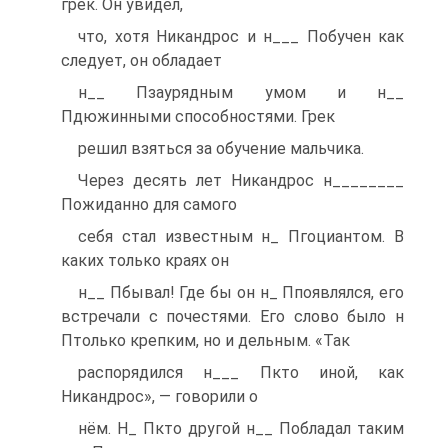
грек. Он увидел,
что, хотя Никандрос и н___ Побучен как
следует, он обладает
н__ Пзаурядным умом и н__
Пдюжинными способностями. Грек
решил взяться за обучение мальчика.
Через десять лет Никандрос н________
Пожиданно для самого
себя стал известным н_ Пгоциантом. В
каких только краях он
н__ Пбывал! Где бы он н_ Ппоявлялся, его
встречали с почестями. Его слово было н
Птолько крепким, но и дельным. «Так
распорядился н___ Пкто иной, как
Никандрос», — говорили о
нём. Н_ Пкто другой н__ Побладал таким