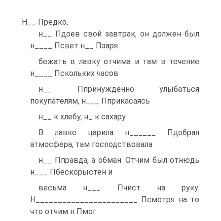
Н__ Предко,
н__ Пдоев свой завтрак, он должен был
н____ Псвет н__ Пзаря
бежать в лавку отчима и там в течение
н____ Пскольких часов
н__ Ппринуждённо улыбаться
покупателям, н___ Пприкасаясь
н__ к хлебу, н_ к сахару.
В лавке царила н______ Пдобрая
атмосфера, там господствовала
н__ Пправда, а обман. Отчим был отнюдь
н___ Пбескорыстен и
весьма н___ Пчист на руку.
Н_______________________ Псмотря на то
что отчим н Пмог