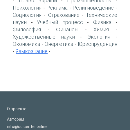
Право України
Промышленность
-
-
-
Психология
Реклама
Религиоведение
-
-
-
Социология
Страхование
Технические
-
-
науки
Учебный процесс
Физика
-
-
-
Философия
Финансы
Химия
-
-
-
Художественные науки
Экология
-
-
Экономика
Энергетика
Юриспруденция
-
-
Языкознание
-
-
О проекте
Авторам
info@scicenter.online