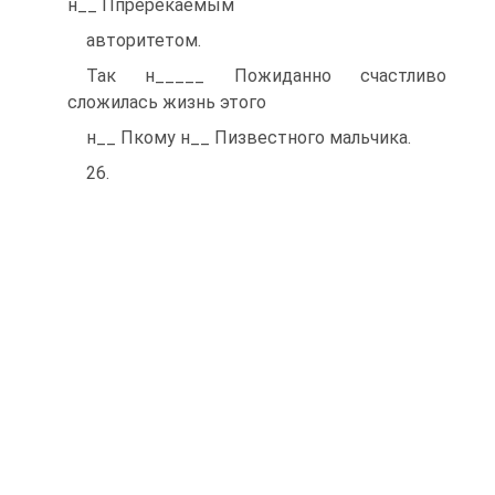
н__ Ппререкаемым
авторитетом.
Так н_____ Пожиданно счастливо
сложилась жизнь этого
н__ Пкому н__ Пизвестного мальчика.
26.