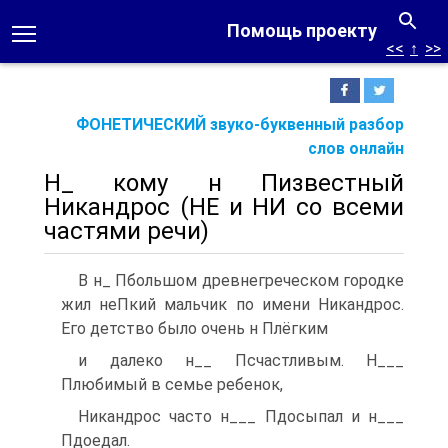
Помощь проекту
<<
↑
>>
ФОНЕТИЧЕСКИЙ звуко-буквенный разбор
слов онлайн
Н_ кому н Пизвестный
Никандрос (НЕ и НИ со всеми
частями речи)
В н_ Пбольшом древнегреческом городке
жил неПкий мальчик по имени Никандрос.
Его детство было очень н Плёгким
и далеко н__ Псчастливым. Н___
Плюбимый в семье ребенок,
Никандрос часто н___ Пдосыпал и н___
Пдоедал.