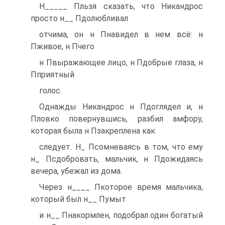
Н_____ Пльзя сказать, что Никандрос
просто н__ Пдолюбливал
отчима, он н Пнавидел в нем всё: н
Пживое, н Пчего
н Пвыражающее лицо, н Пдобрые глаза, н
Пприятный
голос.
Однажды Никандрос н Пдоглядел и, н
Пловко повернувшись, разбил амфору,
которая была н Пзакреплена как
следует. Н_ Псомневаясь в том, что ему
н_ Псдобровать, мальчик, н Пдожидаясь
вечера, убежал из дома.
Через н____ Пкоторое время мальчика,
который был н__ Пумыт
и н__ Пнакормлен, подобрал один богатый