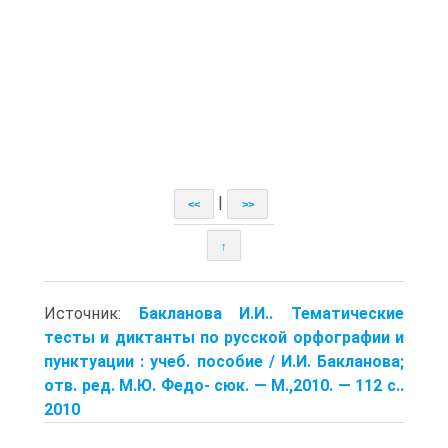
|
<<
>>
↑
Источник:
Бакланова И.И.. Тематические
тесты и диктанты по русской орфографии и
пунктуации : учеб. пособие / И.И. Бакланова;
отв. ред. М.Ю. Федо- сюк. — М.,2010. — 112 с..
2010