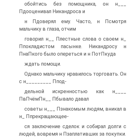
обойтись без помощника, он н___
Пдооценивал Никандроса и
н Пдоверял ему. Часто, н Псмотря
мальчику в глаза, отчим
говорил н__ Плестные слова о своем н_
Ппокладистом пасынке. Никандросу н
ПнаПкого было опереться и н ПотПкуда
ждать помощи.
Однако мальчику нравилось торговать. Он
с н_________ Ппод-
дельной искренностью как н____
ПвПчёмПн__ Пбывало давал
советы н___ Пзнакомым людям, вникал в
н_ Ппрекращающее-
ся заключение сделок и собирал долги с
людей, вовремя н Пзаплативших за покупки.