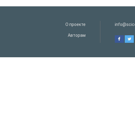
О проекте
info@scice
Авторам