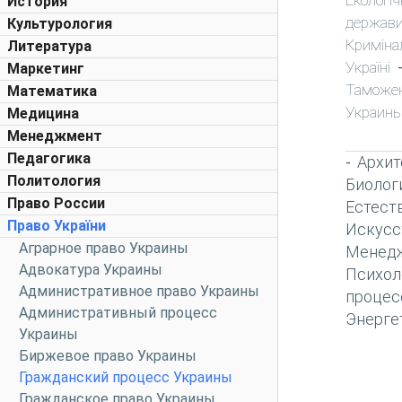
Екологіч
История
держави
Культурология
Криміна
Литература
Україні
Маркетинг
Таможе
Математика
Украин
Медицина
Менеджмент
Педагогика
Архит
-
Политология
Биолог
Право России
Естест
Право України
Искусс
Аграрное право Украины
Менед
Адвокатура Украины
Психол
Административное право Украины
процес
Административный процесс
Энерге
Украины
Биржевое право Украины
Гражданский процесс Украины
Гражданское право Украины