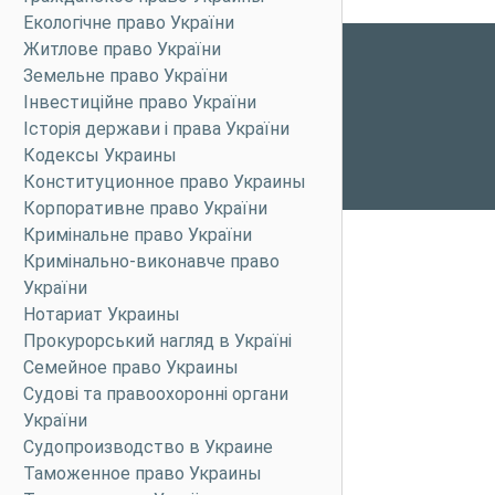
Екологічне право України
Житлове право України
Земельне право України
Інвестиційне право України
Історія держави і права України
Кодексы Украины
Конституционное право Украины
Корпоративне право України
Кримінальне право України
Кримінально-виконавче право
України
Нотариат Украины
Прокурорський нагляд в Україні
Семейное право Украины
Судові та правоохоронні органи
України
Судопроизводство в Украине
Таможенное право Украины