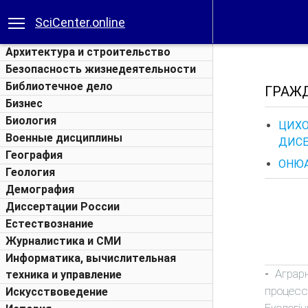
SciCenter.online
Архитектура и строительство
Безопасность жизнедеятельности
Библиотечное дело
ГРАЖ
Бизнес
Биология
ЦИХО
Военные дисциплины
ДИСЕР
География
ОНЮА.
Геология
Демография
Диссертации России
Естествознание
Журналистика и СМИ
Информатика, вычислительная
Аграр
-
техника и управление
процесс
Искусствоведение