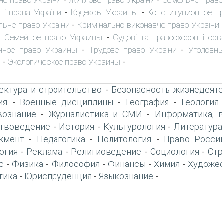
не право України
Житлове право України
Земельне право
-
-
 і права України
Кодексы Украины
Конституционное п
-
-
льне право України
Кримінально-виконавче право України
-
Семейное право Украины
Судові та правоохоронні орг
-
-
нное право Украины
Трудове право України
Уголовн
-
-
ы
Экологическое право Украины
-
-
ектура и строительство
Безопасность жизнедеят
-
ия
Военные дисциплины
География
Геология
-
-
-
вознание
Журналистика и СМИ
Информатика, 
-
-
твоведение
История
Культурология
Литература
-
-
-
жмент
Педагогика
Политология
Право Росси
-
-
-
огия
Реклама
Религиоведение
Социология
Ст
-
-
-
-
с
Физика
Философия
Финансы
Химия
Художе
-
-
-
-
-
тика
Юриспруденция
Языкознание
-
-
-