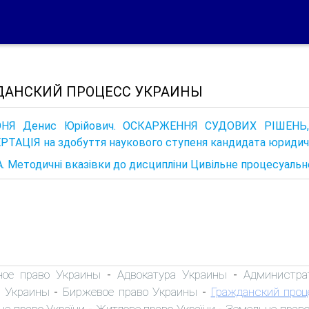
ДАНСКИЙ ПРОЦЕСС УКРАИНЫ
НЯ Денис Юрійович. ОСКАРЖЕННЯ СУДОВИХ РІШЕНЬ,
ТАЦІЯ на здобуття наукового ступеня кандидата юридични
 Методичні вказівки до дисципліни Цивільне процесуальн
ное право Украины
Адвокатура Украины
Администра
-
-
 Украины
Биржевое право Украины
Гражданский проц
-
-