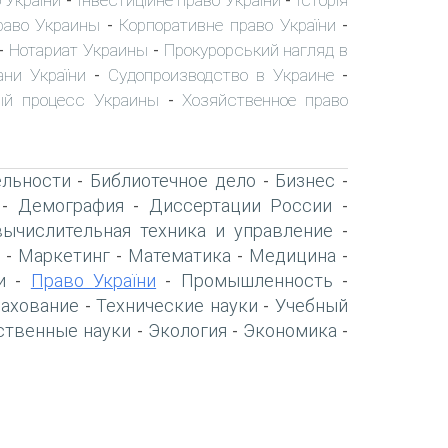
 України
Інвестиційне право України
Історія
-
-
раво Украины
Корпоративне право України
-
-
Нотариат Украины
Прокурорський нагляд в
-
-
ани України
Судопроизводство в Украине
-
-
ый процесс Украины
Хозяйственное право
-
ельности
Библиотечное дело
Бизнес
-
-
-
Демография
Диссертации России
-
-
-
вычислительная техника и управление
-
Маркетинг
Математика
Медицина
-
-
-
-
и
Право України
Промышленность
-
-
-
рахование
Технические науки
Учебный
-
-
ственные науки
Экология
Экономика
-
-
-