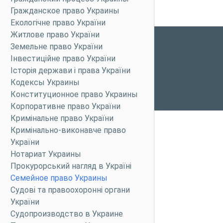
Гражданское право Украины
Екологічне право України
Житлове право України
Земельне право України
Інвестиційне право України
Історія держави і права України
Кодексы Украины
Конституционное право Украины
Корпоративне право України
Кримінальне право України
Кримінально-виконавче право
України
Нотариат Украины
Прокурорський нагляд в Україні
Семейное право Украины
Судові та правоохоронні органи
України
Судопроизводство в Украине