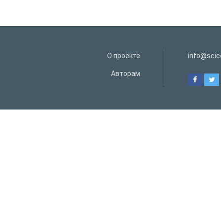
О проекте
info@scice
Авторам