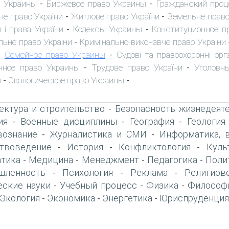
 Украины
Биржевое право Украины
Гражданский проц
-
-
не право України
Житлове право України
Земельне право
-
-
 і права України
Кодексы Украины
Конституционное п
-
-
льне право України
Кримінально-виконавче право України
-
Семейное право Украины
Судові та правоохоронні орг
-
-
нное право Украины
Трудове право України
Уголовн
-
-
ы
Экологическое право Украины
-
-
ектура и строительство
Безопасность жизнедеят
-
ия
Военные дисциплины
География
Геология
-
-
-
вознание
Журналистика и СМИ
Информатика, 
-
-
твоведение
История
Конфликтология
Куль
-
-
-
тика
Медицина
Менеджмент
Педагогика
Поли
-
-
-
-
шленность
Психология
Реклама
Религиов
-
-
-
еские науки
Учебный процесс
Физика
Философ
-
-
-
Экология
Экономика
Энергетика
Юриспруденция
-
-
-