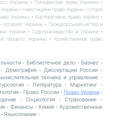
есс Украины
Гражданское право Украины
-
-
 України
Інвестиційне право України
Історія
-
-
раво Украины
Корпоративне право України
-
-
Нотариат Украины
Прокурорський нагляд в
-
-
ани України
Судопроизводство в Украине
-
-
ый процесс Украины
Хозяйственное право
-
ельности
Библиотечное дело
Бизнес
-
-
-
Демография
Диссертации России
-
-
-
вычислительная техника и управление
-
турология
Литература
Маркетинг
-
-
-
тология
Право России
Право України
-
-
-
едение
Социология
Страхование
-
-
-
ия
Финансы
Химия
Художественные
-
-
-
Языкознание
-
-