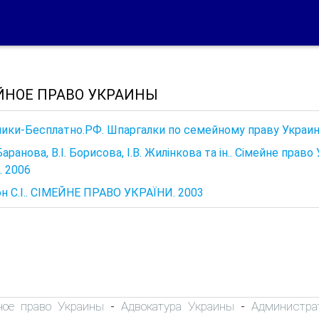
ЙНОЕ ПРАВО УКРАИНЫ
ики-Бесплатно.РФ. Шпаргалки по семейному праву Украин
Баранова, В.І. Борисова, І.В. Жилінкова та ін.. Сімейне право 
. 2006
 С.І.. СІМЕЙНЕ ПРАВО УКРАЇНИ. 2003
ное право Украины
Адвокатура Украины
Администра
-
-