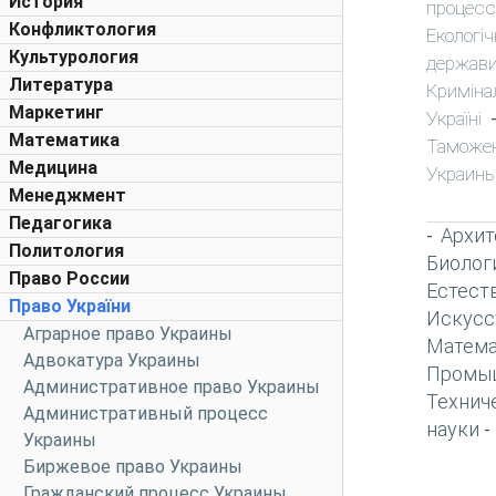
История
процесс
Конфликтология
Екологіч
Культурология
держави
Литература
Криміна
Маркетинг
Україні
Математика
Таможе
Медицина
Украин
Менеджмент
Педагогика
Архит
-
Политология
Биолог
Право России
Естест
Право України
Искусс
Аграрное право Украины
Матема
Адвокатура Украины
Промы
Административное право Украины
Технич
Административный процесс
науки
-
Украины
Биржевое право Украины
Гражданский процесс Украины