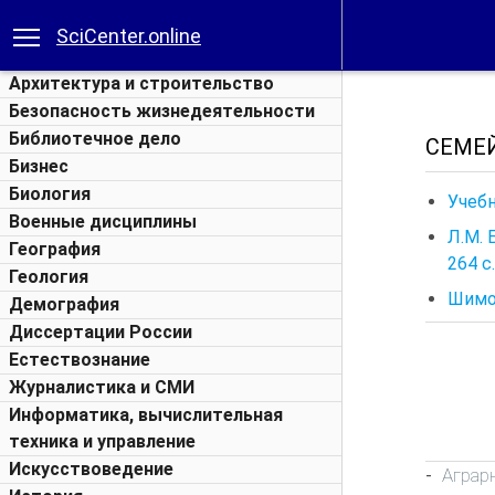
SciCenter.online
Архитектура и строительство
Безопасность жизнедеятельности
Библиотечное дело
СЕМЕ
Бизнес
Биология
Учебн
Военные дисциплины
Л.М. 
География
264 с.
Геология
Шимон
Демография
Диссертации России
Естествознание
Журналистика и СМИ
Информатика, вычислительная
техника и управление
Искусствоведение
Аграр
-