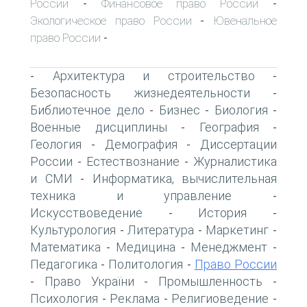
России
Финансовое право России
-
-
Экологическое право России
Ювенальное
-
право России
-
Архитектура и строительство
-
-
Безопасность жизнедеятельности
-
Библиотечное дело
Бизнес
Биология
-
-
-
Военные дисциплины
География
-
-
Геология
Демография
Диссертации
-
-
России
Естествознание
Журналистика
-
-
и СМИ
Информатика, вычислительная
-
техника и управление
-
Искусствоведение
История
-
-
Культурология
Литература
Маркетинг
-
-
-
Математика
Медицина
Менеджмент
-
-
-
Педагогика
Политология
Право России
-
-
Право України
Промышленность
-
-
-
Психология
Реклама
Религиоведение
-
-
-