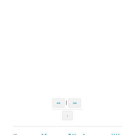
|
<<
>>
↑