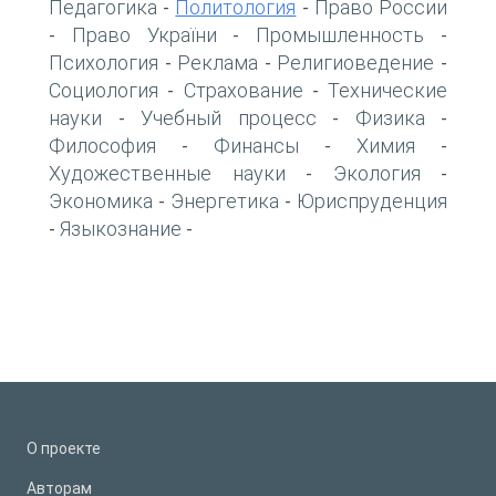
Педагогика
Политология
Право России
-
-
Право України
Промышленность
-
-
-
Психология
Реклама
Религиоведение
-
-
-
Социология
Страхование
Технические
-
-
науки
Учебный процесс
Физика
-
-
-
Философия
Финансы
Химия
-
-
-
Художественные науки
Экология
-
-
Экономика
Энергетика
Юриспруденция
-
-
Языкознание
-
-
О проекте
Авторам