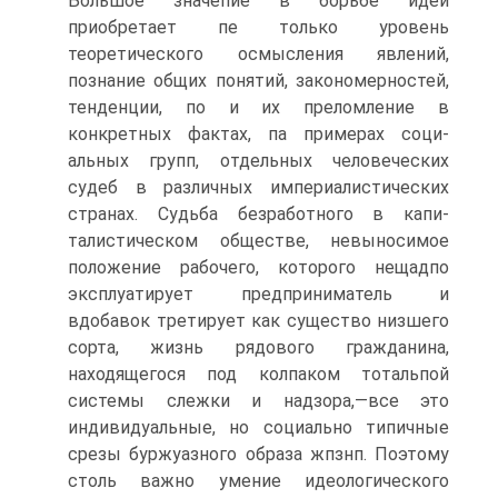
Большое значепие в борьбе идей
приобретает пе только уровень
теоретического осмысления явлений,
познание общих понятий, закономерностей,
тенденции, по и их преломление в
конкретных фактах, па примерах соци-
альных групп, отдельных человеческих
судеб в различных империалистических
странах. Судьба безработного в капи-
талистическом обществе, невыносимое
положение рабочего, которого нещадпо
эксплуатирует предприниматель и
вдобавок третирует как существо низшего
сорта, жизнь рядового гражданина,
находящегося под колпаком тотальпой
системы слежки и надзора,—все это
индивидуальные, но социально типичные
срезы буржуазного образа жпзнп. Поэтому
столь важно умение идеологического