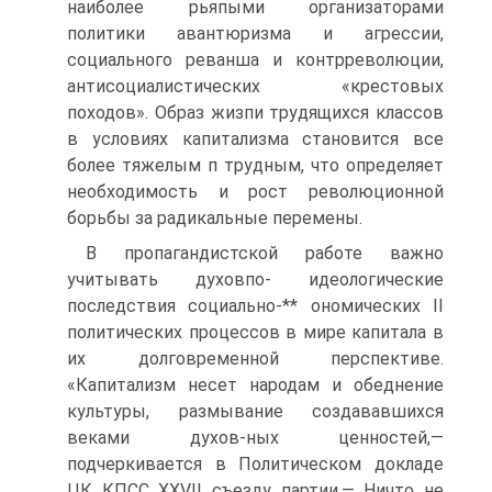
наиболее рьяпыми организаторами
политики авантюризма и агрессии,
социального реванша и контрреволюции,
антисоциалистических «крестовых
походов». Образ жизпи трудящихся классов
в условиях капитализма становится все
более тяжелым п трудным, что определяет
необходимость и рост революционной
борьбы за радикальные перемены.
В пропагандистской работе важно
учитывать духовпо- идеологические
последствия социально-** ономических II
политических процессов в мире капитала в
их долговременной перспективе.
«Капитализм несет народам и обеднение
культуры, размывание создававшихся
веками духов-ных ценностей,—
подчеркивается в Политическом докладе
ЦК КПСС XXVII съезду партии.— Ничто не