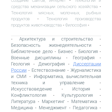
Создание сайтов, интернет
Технологии и
-
средства механизации сельского хозяйства
-
Технология мясных, молочных, рыбных
продуктов
Технология производства
-
продуктов животноводства
Философия
-
-
Архитектура и строительство
-
-
Безопасность жизнедеятельности
-
Библиотечное дело
Бизнес
Биология
-
-
-
Военные дисциплины
География
-
-
Геология
Демография
Диссертации
-
-
России
Естествознание
Журналистика
-
-
и СМИ
Информатика, вычислительная
-
техника и управление
-
Искусствоведение
История
-
-
Конфликтология
Культурология
-
-
Литература
Маркетинг
Математика
-
-
-
Медицина
Менеджмент
Педагогика
-
-
-