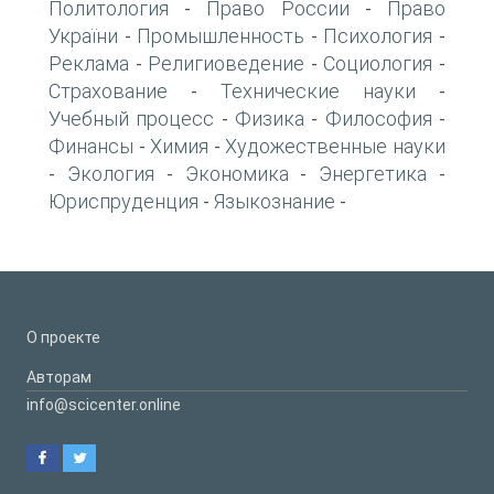
Политология
Право России
Право
-
-
України
Промышленность
Психология
-
-
-
Реклама
Религиоведение
Социология
-
-
-
Страхование
Технические науки
-
-
Учебный процесс
Физика
Философия
-
-
-
Финансы
Химия
Художественные науки
-
-
Экология
Экономика
Энергетика
-
-
-
-
Юриспруденция
Языкознание
-
-
О проекте
Авторам
info@scicenter.online